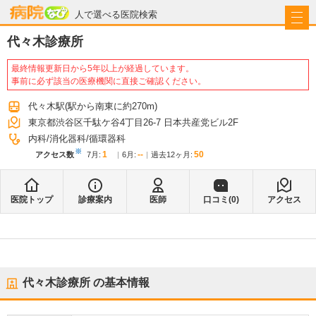
病院なび
人で選べる医院検索
代々木診療所
最終情報更新日から5年以上が経過しています。
事前に必ず該当の医療機関に直接ご確認ください。
代々木駅
(駅から
南東に約270m
)
東京都渋谷区千駄ケ谷4丁目26-7 日本共産党ビル2F
内科
消化器科
循環器科
※
1
--
50
アクセス数
7月
:
6月
:
過去12ヶ月:
医院トップ
診療案内
医師
口コミ(
0
)
アクセス
代々木診療所
の基本情報