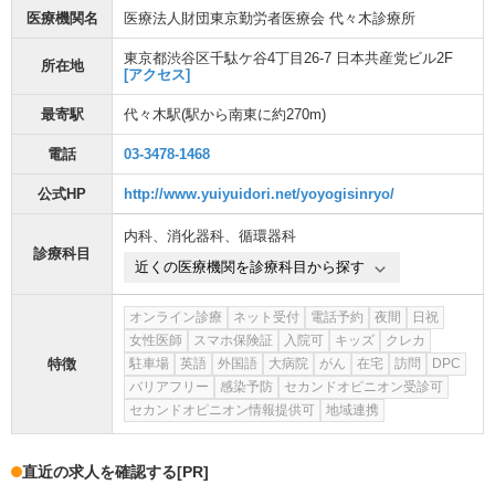
医療機関名
医療法人財団東京勤労者医療会 代々木診療所
東京都渋谷区千駄ケ谷4丁目26-7 日本共産党ビル2F
所在地
[アクセス]
最寄駅
代々木駅
(駅から
南東に約270m
)
電話
03-3478-1468
公式HP
http://www.yuiyuidori.net/yoyogisinryo/
内科
、
消化器科
、
循環器科
診療科目
近くの医療機関を診療科目から探す
オンライン診療
ネット受付
電話予約
夜間
日祝
女性医師
スマホ保険証
入院可
キッズ
クレカ
特徴
駐車場
英語
外国語
大病院
がん
在宅
訪問
DPC
バリアフリー
感染予防
セカンドオピニオン受診可
セカンドオピニオン情報提供可
地域連携
直近の求人を確認する
[PR]