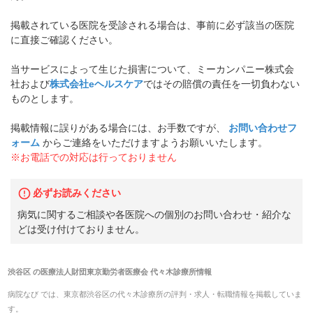
掲載されている医院を受診される場合は、事前に必ず該当の医院
に直接ご確認ください。
当サービスによって生じた損害について、ミーカンパニー株式会
社および
株式会社eヘルスケア
ではその賠償の責任を一切負わない
ものとします。
掲載情報に誤りがある場合には、お手数ですが、
お問い合わせフ
ォーム
からご連絡をいただけますようお願いいたします。
※お電話での対応は行っておりません
必ずお読みください
病気に関するご相談や各医院への個別のお問い合わせ・紹介な
どは受け付けておりません。
渋谷区
の
医療法人財団東京勤労者医療会 代々木診療所
情報
病院なび では、
東京都
渋谷区
の
代々木診療所
の
評判・求人・転職
情報を掲載していま
す。