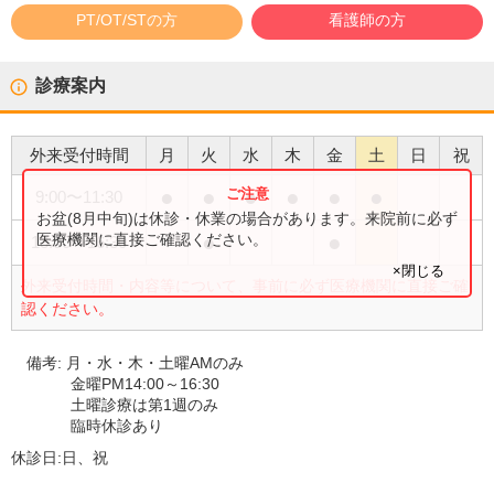
PT/OT/STの方
看護師の方
診療案内
外来受付時間
月
火
水
木
金
土
日
祝
●
●
●
●
●
●
9:00
〜
11:30
お盆(8月中旬)は休診・休業の場合があります。来院前に必ず
●
●
医療機関に直接ご確認ください。
13:30
〜
16:30
×閉じる
外来受付時間・内容等について、事前に必ず医療機関に直接ご確
認ください。
備考:
月・水・木・土曜AMのみ
金曜PM14:00～16:30
土曜診療は第1週のみ
臨時休診あり
休診日:
日、祝