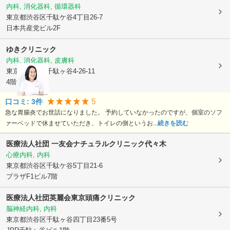
内科, 消化器科, 循環器科
東京都渋谷区
千駄ケ谷4丁目26-7
日本共産党ビル2F
ゆきクリニック
内科, 消化器科, 皮膚科
東京都渋谷区
千駄ヶ谷4-26-11
4階
5
口コミ:
3
件
急な胃腸炎でお世話になりました。 予約していなかったのですが、個室のソフ
ァーベッドで休ませていただき、トイレの側というお...
続きを読む
医療法人社団 一友会
ナチュラルクリニック代々木
心療内科, 内科
東京都渋谷区
千駄ケ谷5丁目21-6
プラザF1ビル7階
医療法人社団英麗会東京頭痛クリニック
脳神経内科, 内科
東京都渋谷区
千駄ヶ谷四丁目23番5号