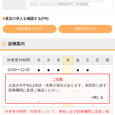
セカンドオピニオン情報提供可
地域連携
直近の求人を確認する
[PR]
歯科衛生士の方
歯科助手の方
診療案内
外来受付時間
月
火
水
木
金
土
日
祝
●
●
●
●
●
10:00
〜
12:00
●
14:00
〜
17:00
お盆(8月中旬)は休診・休業の場合があります。来院前に必ず
●
●
医療機関に直接ご確認ください。
14:00
〜
18:00
×閉じる
●
●
14:00
〜
19:00
外来受付時間・内容等について、事前に必ず医療機関に直接ご確