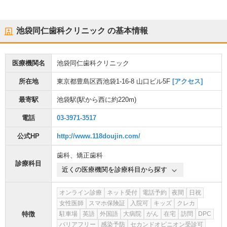
池袋同仁歯科クリニック
の基本情報
医療機関名
池袋同仁歯科クリニック
所在地
東京都豊島区西池袋1-16-8 山口ビル5F
[アクセス]
最寄駅
池袋駅
(駅から
西に約220m
)
電話
03-3971-3517
公式HP
http://www.118doujin.com/
歯科
、
矯正歯科
診療科目
近くの医療機関を診療科目から探す
オンライン診療
ネット受付
電話予約
夜間
日祝
女性医師
スマホ保険証
入院可
キッズ
クレカ
特徴
駐車場
英語
外国語
大病院
がん
在宅
訪問
DPC
バリアフリー
感染予防
セカンドオピニオン受診可