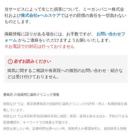
当サービスによって生じた損害について、ミーカンパニー株式会
社および
株式会社eヘルスケア
ではその賠償の責任を一切負わない
ものとします。
掲載情報に誤りがある場合には、お手数ですが、
お問い合わせフ
ォーム
からご連絡をいただけますようお願いいたします。
※お電話での対応は行っておりません
必ずお読みください
病気に関するご相談や各医院への個別のお問い合わせ・紹介な
どは受け付けておりません。
豊島区
の
池袋同仁歯科クリニック
情報
病院なび では、
東京都
豊島区
の
池袋同仁歯科クリニック
の
評判・求人・転職
情報を掲
載しています。
病院なび では市区町村別/診療科目別に病院・医院・薬局を探せるほか、予約ができる
医療機関や、キーワードでの検索も可能です。
病院を探したい時、診療時間を調べたい時、医師求人や看護師求人、薬剤師求人情報