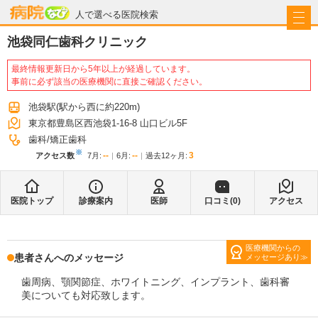
病院なび
人で選べる医院検索
池袋同仁歯科クリニック
最終情報更新日から5年以上が経過しています。
事前に必ず該当の医療機関に直接ご確認ください。
池袋駅
(駅から
西に約220m
)
東京都豊島区西池袋1-16-8 山口ビル5F
歯科
矯正歯科
※
--
--
3
アクセス数
7月
:
6月
:
過去12ヶ月:
医院トップ
診療案内
医師
口コミ(
0
)
アクセス
医療機関からの
患者さんへのメッセージ
メッセージあり
歯周病、顎関節症、ホワイトニング、インプラント、歯科審
美についても対応致します。