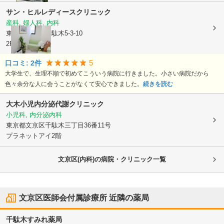
サン・ヒルレディースクリニック
産科, 婦人科, 内科
東京都文京区
千駄木5-3-10
2F
5
口コミ:
2
件
大学生で、生理不順で初めてこういう病院に行きました。小さい病院だから
色々余分な人に会うことがなくて安心できました。
続きを読む
大木小児内分泌代謝クリニック
小児科, 内分泌内科
東京都文京区
千駄木三丁目36番11号
プラネットアイ2階
文京区(内科)の病院・クリニック一覧
文京区医師会付属診療所
近隣の薬局
千駄木すみれ薬局