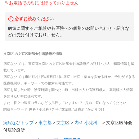
※お電話での対応は行っておりません
必ずお読みください
病気に関するご相談や各医院への個別のお問い合わせ・紹介な
どは受け付けておりません。
文京区
の
文京区医師会付属診療所
情報
病院なび では、
東京都
文京区
の
文京区医師会付属診療所
の
評判・求人・転職
情報を掲
載しています。
病院なび では市区町村別/診療科目別に病院・医院・薬局を探せるほか、予約ができる
医療機関や、キーワードでの検索も可能です。
病院を探したい時、診療時間を調べたい時、医師求人や看護師求人、薬剤師求人情報
を知りたい時に便利です。
また、役立つ医療コラムなども掲載していますので、是非ご覧になってください。
関連キーワード:
内科 / 小児科 / 外科 / 文京区 / 診療所 / かかりつけ
病院なびトップ
>
東京都
>
文京区
>
内科
小児科
... >
文京区医師会
付属診療所