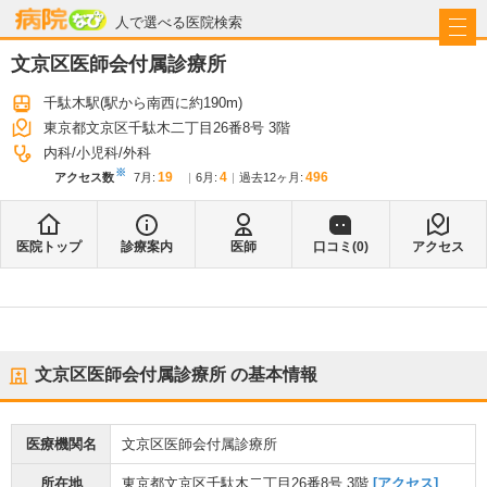
病院なび
人で選べる医院検索
文京区医師会付属診療所
千駄木駅
(駅から
南西に約190m
)
東京都文京区千駄木二丁目26番8号 3階
内科
小児科
外科
※
19
4
496
アクセス数
7月
:
6月
:
過去12ヶ月:
医院トップ
診療案内
医師
口コミ(
0
)
アクセス
文京区医師会付属診療所
の基本情報
医療機関名
文京区医師会付属診療所
所在地
東京都文京区千駄木二丁目26番8号 3階
[アクセス]