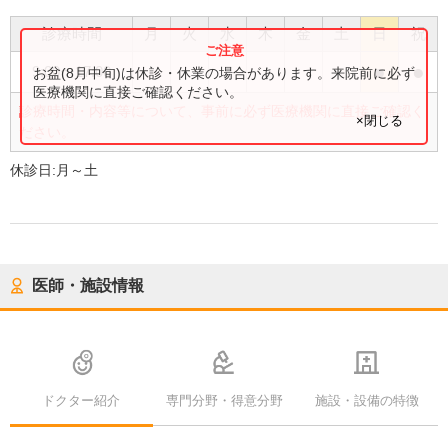
診療時間
月
火
水
木
金
土
日
祝
●
●
9:00
〜
17:00
お盆(8月中旬)は休診・休業の場合があります。来院前に必ず
医療機関に直接ご確認ください。
診療時間・内容等について、事前に必ず医療機関に直接ご確認く
×閉じる
ださい。
休診日:
月～土
医師・施設情報
ドクター紹介
専門分野・得意分野
施設・設備の特徴