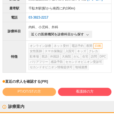
最寄駅
千駄木駅
(駅から
南西に約190m
)
電話
03-3823-2217
内科
、
小児科
、
外科
診療科目
近くの医療機関を診療科目から探す
オンライン診療
ネット受付
電話予約
夜間
日祝
女性医師
スマホ保険証
入院可
キッズ
クレカ
特徴
駐車場
英語
外国語
大病院
がん
在宅
訪問
DPC
バリアフリー
感染予防
セカンドオピニオン受診可
セカンドオピニオン情報提供可
地域連携
直近の求人を確認する
[PR]
PT/OT/STの方
看護師の方
診療案内