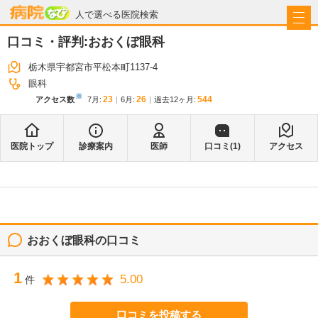
病院なび
人で選べる医院検索
口コミ・評判:
おおくぼ眼科
栃木県宇都宮市平松本町1137-4
眼科
※
23
26
544
アクセス数
7月
:
6月
:
過去12ヶ月:
医院トップ
診療案内
医師
口コミ(
1
)
アクセス
おおくぼ眼科
の口コミ
1
5.00
件
口コミを投稿する