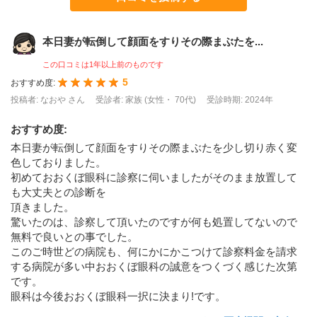
本日妻が転倒して顔面をすりその際まぶたを...
この口コミは1年以上前のものです
5
おすすめ度:
投稿者: なおや さん
受診者: 家族 (女性・ 70代)
受診時期: 2024年
おすすめ度
:
本日妻が転倒して顔面をすりその際まぶたを少し切り赤く変
色しておりました。
初めておおくぼ眼科に診察に伺いましたがそのまま放置して
も大丈夫との診断を
頂きました。
驚いたのは、診察して頂いたのですが何も処置してないので
無料で良いとの事でした。
このご時世どの病院も、何にかにかこつけて診察料金を請求
する病院が多い中おおくぼ眼科の誠意をつくづく感じた次第
です。
眼科は今後おおくぼ眼科一択に決まり!です。