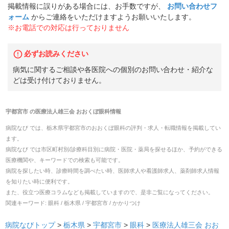
掲載情報に誤りがある場合には、お手数ですが、
お問い合わせフ
ォーム
からご連絡をいただけますようお願いいたします。
※お電話での対応は行っておりません
必ずお読みください
病気に関するご相談や各医院への個別のお問い合わせ・紹介な
どは受け付けておりません。
宇都宮市
の
医療法人雄三会 おおくぼ眼科
情報
病院なび では、
栃木県
宇都宮市
の
おおくぼ眼科
の
評判・求人・転職
情報を掲載してい
ます。
病院なび では市区町村別/診療科目別に病院・医院・薬局を探せるほか、予約ができる
医療機関や、キーワードでの検索も可能です。
病院を探したい時、診療時間を調べたい時、医師求人や看護師求人、薬剤師求人情報
を知りたい時に便利です。
また、役立つ医療コラムなども掲載していますので、是非ご覧になってください。
関連キーワード:
眼科 / 栃木県 / 宇都宮市 / かかりつけ
病院なびトップ
>
栃木県
>
宇都宮市
>
眼科
>
医療法人雄三会 おお