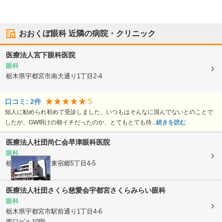
おおくぼ眼科
近隣の病院・クリニック
医療法人
宮下眼科医院
眼科
栃木県宇都宮市
南大通り1丁目2-4
5
口コミ:
2
件
知人に勧められ初めて受診しました。いつもはそんなに混んでないとのことで
したが、GW明けの朝イチだったのか、とてもとても待...
続きを読む
医療法人社団尚仁会
早津眼科医院
眼科
栃木県宇都宮市
東宿郷5丁目4-5
医療法人社団さくら慈愛会
宇都宮さくらみらい眼科
眼科
栃木県宇都宮市
駅前通り1丁目4-6
西口ビル10階