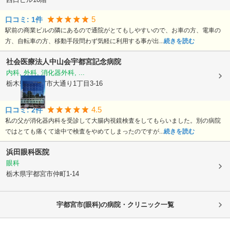
5
口コミ:
1
件
駅前の商業ビルの隣にあるので通院がとてもしやすいので、お車の方、電車の
方、自転車の方、移動手段問わず気軽に利用する事が出...
続きを読む
社会医療法人中山会
宇都宮記念病院
内科, 外科, 消化器外科, ...
栃木県宇都宮市
大通り1丁目3-16
4.5
口コミ:
2
件
私の父が消化器内科を受診して大腸内視鏡検査をしてもらいました。別の病院
ではとても痛くて途中で検査をやめてしまったのですが...
続きを読む
浜田眼科医院
眼科
栃木県宇都宮市
仲町1-14
宇都宮市(眼科)の病院・クリニック一覧