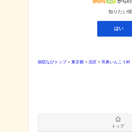
病院な
からの
知りたい情
はい
病院なびトップ
>
東京都
>
北区
>
耳鼻いんこう科
トップ