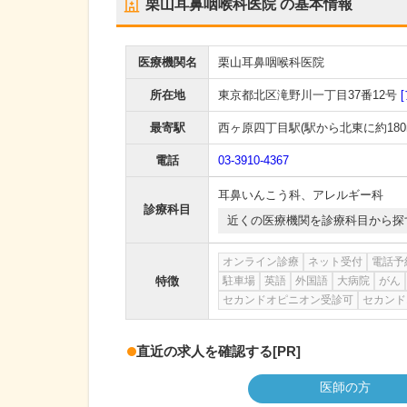
栗山耳鼻咽喉科医院
の基本情報
医療機関名
栗山耳鼻咽喉科医院
所在地
東京都北区滝野川一丁目37番12号
最寄駅
西ヶ原四丁目駅
(駅から
北東に約180
電話
03-3910-4367
耳鼻いんこう科
、
アレルギー科
診療科目
近くの医療機関を診療科目から探
オンライン診療
ネット受付
電話予
特徴
駐車場
英語
外国語
大病院
がん
セカンドオピニオン受診可
セカンド
直近の求人を確認する
[PR]
医師の方