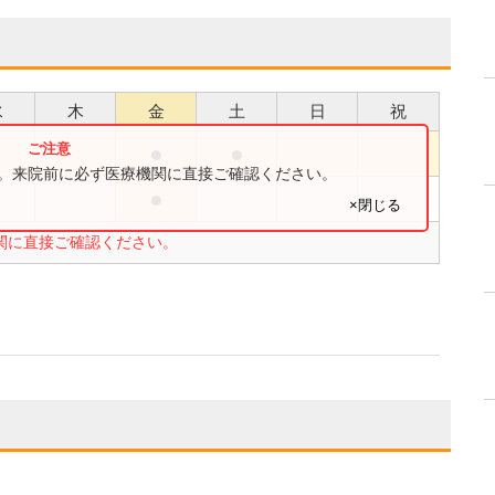
水
木
金
土
日
祝
●
●
●
す。来院前に必ず医療機関に直接ご確認ください。
●
●
×閉じる
関に直接ご確認ください。