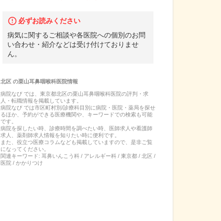
必ずお読みください
病気に関するご相談や各医院への個別のお問
い合わせ・紹介などは受け付けておりませ
ん。
北区
の
栗山耳鼻咽喉科医院
情報
病院なび では、
東京都
北区
の
栗山耳鼻咽喉科医院
の
評判・求
人・転職
情報を掲載しています。
病院なび では市区町村別/診療科目別に病院・医院・薬局を探せ
るほか、予約ができる医療機関や、キーワードでの検索も可能
です。
病院を探したい時、診療時間を調べたい時、医師求人や看護師
求人、薬剤師求人情報を知りたい時に便利です。
また、役立つ医療コラムなども掲載していますので、是非ご覧
になってください。
関連キーワード:
耳鼻いんこう科 / アレルギー科 / 東京都 / 北区 /
医院 / かかりつけ