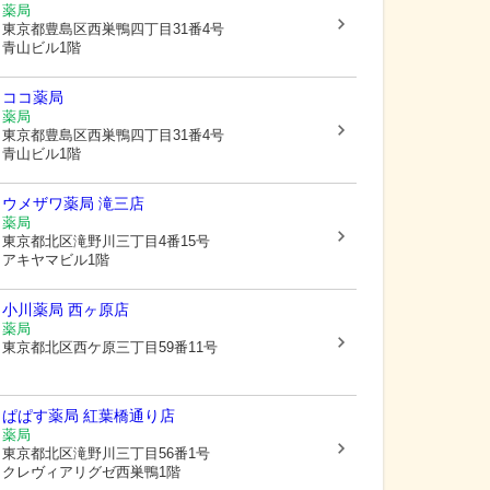
薬局
東京都豊島区
西巣鴨四丁目31番4号
青山ビル1階
ココ薬局
薬局
東京都豊島区
西巣鴨四丁目31番4号
青山ビル1階
ウメザワ薬局 滝三店
薬局
東京都北区
滝野川三丁目4番15号
アキヤマビル1階
小川薬局 西ヶ原店
薬局
東京都北区
西ケ原三丁目59番11号
ぱぱす薬局 紅葉橋通り店
薬局
東京都北区
滝野川三丁目56番1号
クレヴィアリグゼ西巣鴨1階