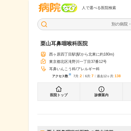
病院なび
人で選べる医院検索
栗山耳鼻咽喉科医院
西ヶ原四丁目駅
(駅から
北東に約180m
)
東京都北区滝野川一丁目37番12号
耳鼻いんこう科
アレルギー科
※
2
7
138
アクセス数
7月
:
6月
:
過去12ヶ月:
医院トップ
診療案内