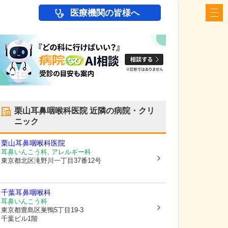
医療機関の皆様へ
栗山耳鼻咽喉科医院
近隣の病院・クリ
ニック
栗山耳鼻咽喉科医院
耳鼻いんこう科, アレルギー科
東京都北区
滝野川一丁目37番12号
千葉耳鼻咽喉科
耳鼻いんこう科
東京都豊島区
巣鴨5丁目19-3
千葉ビル1階