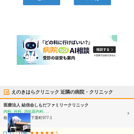
えのきはらクリニック
近隣の病院・クリニック
医療法人 結信会
しもだファミリークリニック
内科, 外科, 消化器内科, ...
栃木県宇都宮市
下栗町977-1
5
口コミ:
17
件