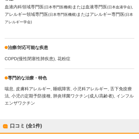
血液内科領域専門医
または血液専門医
(日本専門医機構)
(日本血液学会)
アレルギー領域専門医
またはアレルギー専門医
(日本専門医機構)
(日本
アレルギー学会)
治療/対応可能な疾患
COPD(慢性閉塞性肺疾患)
花粉症
専門的な治療・特色
喘息
皮膚科アレルギー
睡眠障害
小児科アレルギー
舌下免疫療
法
小児の定期予防接種
肺炎球菌ワクチン(成人/高齢者)
インフル
エンザワクチン
口コミ (全
1
件)