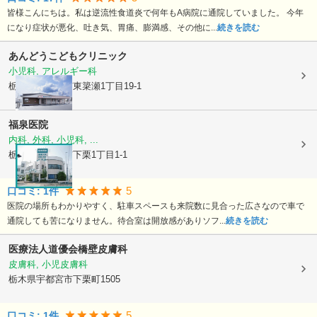
皆様こんにちは。私は逆流性食道炎で何年もA病院に通院していました。 今年
になり症状が悪化、吐き気、胃痛、膨満感、その他に...
続きを読む
あんどうこどもクリニック
小児科, アレルギー科
栃木県宇都宮市
東簗瀬1丁目19-1
福泉医院
内科, 外科, 小児科, ...
栃木県宇都宮市
下栗1丁目1-1
5
口コミ:
1
件
医院の場所もわかりやすく、駐車スペースも来院数に見合った広さなので車で
通院しても苦になりません。待合室は開放感がありソフ...
続きを読む
医療法人道優会
橋壁皮膚科
皮膚科, 小児皮膚科
栃木県宇都宮市
下栗町1505
5
口コミ:
1
件