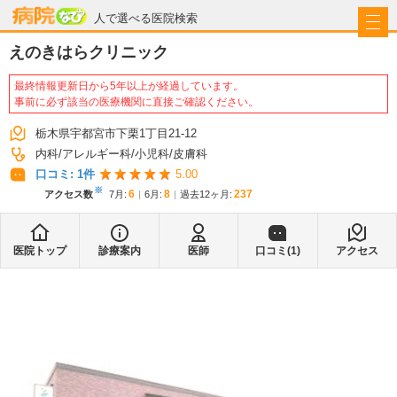
病院なび
人で選べる医院検索
えのきはらクリニック
最終情報更新日から5年以上が経過しています。
事前に必ず該当の医療機関に直接ご確認ください。
栃木県宇都宮市下栗1丁目21-12
内科
アレルギー科
小児科
皮膚科
口コミ:
1
件
5.00
※
6
8
237
アクセス数
7月
:
6月
:
過去12ヶ月:
医院トップ
診療案内
医師
口コミ(
1
)
アクセス