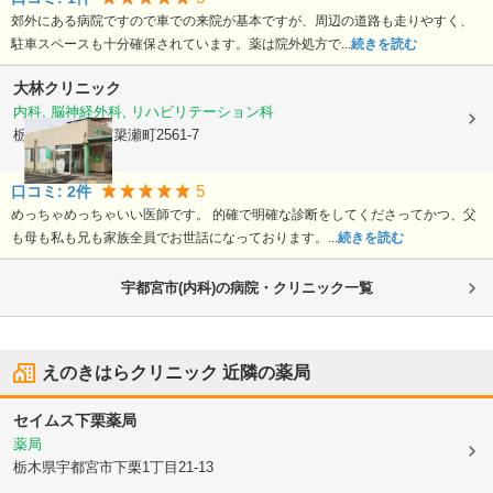
郊外にある病院ですので車での来院が基本ですが、周辺の道路も走りやすく、
駐車スペースも十分確保されています。薬は院外処方で...
続きを読む
大林クリニック
内科, 脳神経外科, リハビリテーション科
栃木県宇都宮市
簗瀬町2561-7
5
口コミ:
2
件
めっちゃめっちゃいい医師です。 的確で明確な診断をしてくださってかつ、父
も母も私も兄も家族全員でお世話になっております。...
続きを読む
宇都宮市(内科)の病院・クリニック一覧
えのきはらクリニック
近隣の薬局
セイムス下栗薬局
薬局
栃木県宇都宮市
下栗1丁目21-13