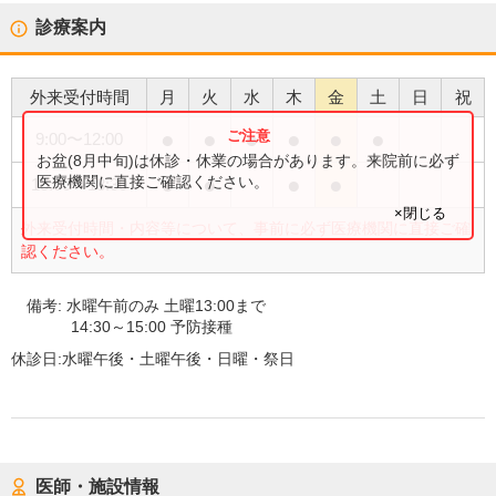
診療案内
外来受付時間
月
火
水
木
金
土
日
祝
●
●
●
●
●
●
9:00
〜
12:00
お盆(8月中旬)は休診・休業の場合があります。来院前に必ず
●
●
●
●
医療機関に直接ご確認ください。
15:00
〜
18:30
×閉じる
外来受付時間・内容等について、事前に必ず医療機関に直接ご確
認ください。
備考:
水曜午前のみ 土曜13:00まで
14:30～15:00 予防接種
休診日:
水曜午後・土曜午後・日曜・祭日
医師・施設情報