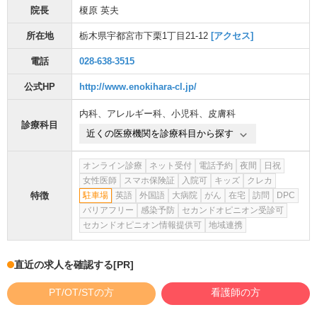
院長
榎原 英夫
所在地
栃木県宇都宮市下栗1丁目21-12
[アクセス]
電話
028-638-3515
公式HP
http://www.enokihara-cl.jp/
内科
、
アレルギー科
、
小児科
、
皮膚科
診療科目
近くの医療機関を診療科目から探す
オンライン診療
ネット受付
電話予約
夜間
日祝
女性医師
スマホ保険証
入院可
キッズ
クレカ
特徴
駐車場
英語
外国語
大病院
がん
在宅
訪問
DPC
バリアフリー
感染予防
セカンドオピニオン受診可
セカンドオピニオン情報提供可
地域連携
直近の求人を確認する
[PR]
PT/OT/STの方
看護師の方