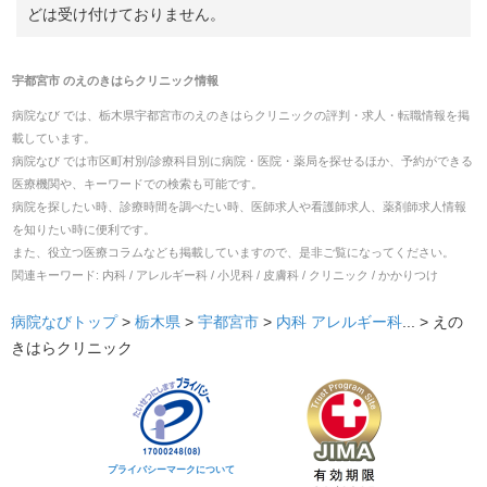
どは受け付けておりません。
宇都宮市
の
えのきはらクリニック
情報
病院なび では、
栃木県
宇都宮市
の
えのきはらクリニック
の
評判・求人・転職
情報を掲
載しています。
病院なび では市区町村別/診療科目別に病院・医院・薬局を探せるほか、予約ができる
医療機関や、キーワードでの検索も可能です。
病院を探したい時、診療時間を調べたい時、医師求人や看護師求人、薬剤師求人情報
を知りたい時に便利です。
また、役立つ医療コラムなども掲載していますので、是非ご覧になってください。
関連キーワード:
内科 / アレルギー科 / 小児科 / 皮膚科 / クリニック / かかりつけ
病院なびトップ
>
栃木県
>
宇都宮市
>
内科
アレルギー科
... >
えの
きはらクリニック
プライバシーマークについて