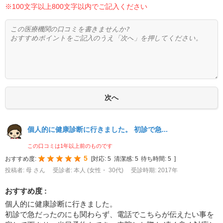
※100文字以上800文字以内でご記入ください
個人的に健康診断に行きました。 初診で急...
この口コミは1年以上前のものです
5
おすすめ度:
[
対応:
5
清潔感:
5
待ち時間:
5
]
投稿者: 母 さん
受診者: 本人 (女性・ 30代)
受診時期: 2017年
おすすめ度 :
個人的に健康診断に行きました。
初診で急だったのにも関わらず、電話でこちらが伝えたい事を