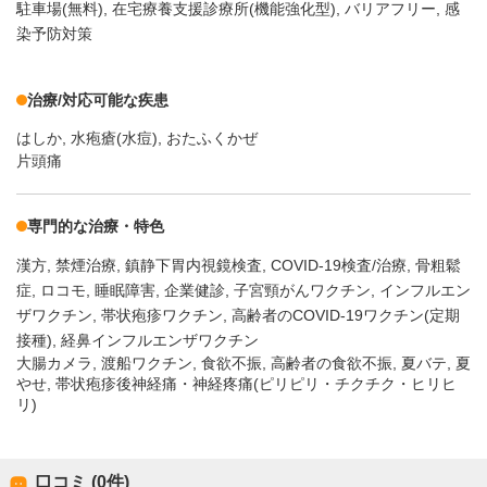
駐車場(無料)
在宅療養支援診療所(機能強化型)
バリアフリー
感
染予防対策
治療/対応可能な疾患
はしか
水疱瘡(水痘)
おたふくかぜ
片頭痛
専門的な治療・特色
漢方
禁煙治療
鎮静下胃内視鏡検査
COVID-19検査/治療
骨粗鬆
症
ロコモ
睡眠障害
企業健診
子宮頸がんワクチン
インフルエン
ザワクチン
帯状疱疹ワクチン
高齢者のCOVID-19ワクチン(定期
接種)
経鼻インフルエンザワクチン
大腸カメラ, 渡船ワクチン, 食欲不振, 高齢者の食欲不振, 夏バテ, 夏
やせ, 帯状疱疹後神経痛・神経疼痛(ピリピリ・チクチク・ヒリヒ
リ)
口コミ (0件)