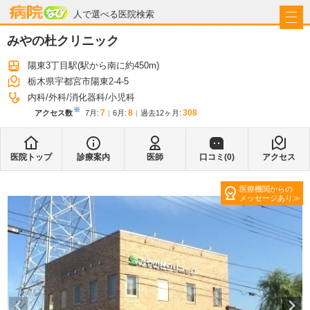
病院なび
人で選べる医院検索
みやの杜クリニック
陽東3丁目駅
(駅から
南に約450m
)
栃木県宇都宮市陽東2-4-5
内科
外科
消化器科
小児科
※
7
8
308
アクセス数
7月
:
6月
:
過去12ヶ月:
医院トップ
診療案内
医師
口コミ(
0
)
アクセス
医療機関からの
メッセージあり