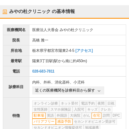
みやの杜クリニック
の基本情報
医療機関名
医療法人大香会 みやの杜クリニック
院長
高橋 雅一
所在地
栃木県宇都宮市陽東2-4-5
[アクセス]
最寄駅
陽東3丁目駅
(駅から
南に約450m
)
電話
028-683-7811
内科
、
外科
、
消化器科
、
小児科
診療科目
近くの医療機関を診療科目から探す
オンライン診療
ネット受付
電話予約
夜間
日祝
女性医師
スマホ保険証
入院可
キッズ
クレカ
特徴
駐車場
英語
外国語
大病院
がん
在宅
訪問
DPC
バリアフリー
感染予防
セカンドオピニオン受診可
セカンドオピニオン情報提供可
地域連携