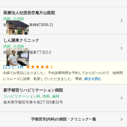
医療法人社団呑空庵
片山医院
内科, 小児科
栃木県宇都宮市
東峰町3008-21
しん陽東クリニック
内科, 小児科
栃木県宇都宮市
陽東7丁目2-2
4
口コミ:
1
件
夫婦でお世話になりました。 予め診察時間を予約してから行ったので、短時間
にスムーズに診察、処置していただきました。 季節...
続きを読む
新宇都宮リハビリテーション病院
リハビリテーション科, 内科, 歯科
栃木県宇都宮市
東今泉2丁目5番31号
宇都宮市(内科)の病院・クリニック一覧