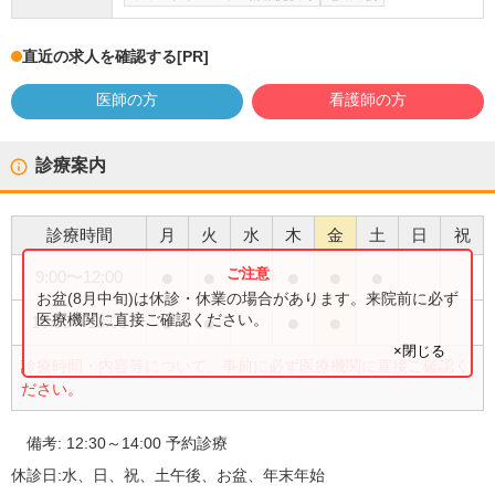
直近の求人を確認する
[PR]
医師の方
看護師の方
診療案内
診療時間
月
火
水
木
金
土
日
祝
●
●
●
●
●
9:00
〜
12:00
お盆(8月中旬)は休診・休業の場合があります。来院前に必ず
●
●
●
●
医療機関に直接ご確認ください。
16:00
〜
18:00
×閉じる
診療時間・内容等について、事前に必ず医療機関に直接ご確認く
ださい。
備考:
12:30～14:00 予約診療
休診日:
水、日、祝、土午後、お盆、年末年始