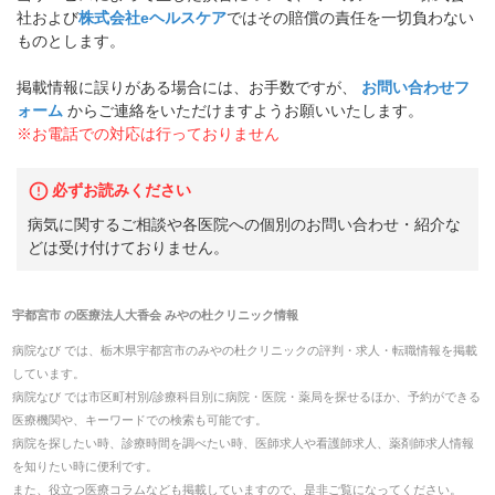
社および
株式会社eヘルスケア
ではその賠償の責任を一切負わない
ものとします。
掲載情報に誤りがある場合には、お手数ですが、
お問い合わせフ
ォーム
からご連絡をいただけますようお願いいたします。
※お電話での対応は行っておりません
必ずお読みください
病気に関するご相談や各医院への個別のお問い合わせ・紹介な
どは受け付けておりません。
宇都宮市
の
医療法人大香会 みやの杜クリニック
情報
病院なび では、
栃木県
宇都宮市
の
みやの杜クリニック
の
評判・求人・転職
情報を掲載
しています。
病院なび では市区町村別/診療科目別に病院・医院・薬局を探せるほか、予約ができる
医療機関や、キーワードでの検索も可能です。
病院を探したい時、診療時間を調べたい時、医師求人や看護師求人、薬剤師求人情報
を知りたい時に便利です。
また、役立つ医療コラムなども掲載していますので、是非ご覧になってください。