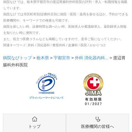
病院なび では、
栃木県
宇都宮市
の
渡辺胃腸科外科医院
の
評判・求人・転職
情報を掲載
しています。
病院なび では市区町村別/診療科目別に病院・医院・薬局を探せるほか、予約ができる
医療機関や、キーワードでの検索も可能です。
病院を探したい時、診療時間を調べたい時、医師求人や看護師求人、薬剤師求人情報
を知りたい時に便利です。
また、役立つ医療コラムなども掲載していますので、是非ご覧になってください。
関連キーワード:
外科 / 消化器科 / 整形外科 / 皮膚科 / 医院 / かかりつけ
病院なびトップ
>
栃木県
>
宇都宮市
>
外科
消化器内科
... >
渡辺胃
腸科外科医院
プライバシーマークについて
トップ
医療機関の皆様へ