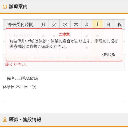
診療案内
外来受付時間
月
火
水
木
金
土
日
祝
●
●
●
●
●
9:00
〜
12:00
お盆(8月中旬)は休診・休業の場合があります。来院前に必ず
●
●
●
●
医療機関に直接ご確認ください。
14:00
〜
17:00
×閉じる
外来受付時間・内容等について、事前に必ず医療機関に直接ご確
認ください。
備考:
土曜AMのみ
休診日:
木・日・祝
医師・施設情報