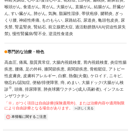
神経失調症
心不全/慢性心不全
花粉症
口内炎
扁桃炎
副鼻腔炎
喉頭がん
食道がん
胃がん
大腸がん
直腸がん
結腸がん
肝臓が
ん
すい臓がん
肺がん
気胸
脂漏性湿疹
帯状疱疹
腱鞘炎
ぎっ
くり腰
神経性疼痛
ものもらい
尿路結石
尿道炎
亀頭包皮炎
尿
失禁
腎盂腎炎
腎結石
前立腺肥大症
過活動膀胱/UUI(切迫性尿失
禁)
慢性腎臓病/腎不全
逆流性食道炎
専門的な治療・特色
高血圧
痛風
脂質異常症
大腸内視鏡検査
胃内視鏡検査
炎症性腸
疾患
腰痛
足の外科
膝関節疾患
肩関節疾患
骨粗鬆症
アトピー
性皮膚炎
皮膚科アレルギー
白癬
熱傷(火傷)
ケロイド
ニキビ
物忘れ/認知症
便秘/排便障害
痔
めまい
大腸ドック/大腸がん検
※
診
頭痛
排尿障害
肺炎球菌ワクチン(成人/高齢者)
インフルエ
ンザワクチン
「※」がつく項目は自由診療(保険適用外)、または治療内容や適用制限
により自由診療となる場合があります。
詳しく見る
本情報に関するご注意