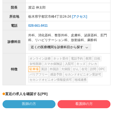
院長
渡辺 伸太郎
所在地
栃木県宇都宮市峰4丁目24-24
[アクセス]
電話
028-661-8411
外科
、
消化器科
、
整形外科
、
皮膚科
、
泌尿器科
、
肛門
科
、
リハビリテーション科
、
放射線科
、
麻酔科
診療科目
近くの医療機関を診療科目から探す
オンライン診療
ネット受付
電話予約
夜間
日祝
女性医師
スマホ保険証
入院可
キッズ
クレカ
特徴
駐車場
英語
外国語
大病院
がん
在宅
訪問
DPC
バリアフリー
感染予防
セカンドオピニオン受診可
セカンドオピニオン情報提供可
地域連携
直近の求人を確認する
[PR]
医師の方
看護師の方