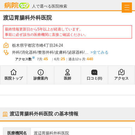
病院なび
人で選べる医院検索
渡辺胃腸科外科医院
最終情報更新日から5年以上が経過しています。
事前に必ず該当の医療機関に直接ご確認ください。
栃木県宇都宮市峰4丁目24-24
全てみる
外科
消化器科
整形外科
皮膚科
泌尿器科
...
※
45
25
440
アクセス数
7月
:
6月
:
過去12ヶ月:
医院トップ
診療案内
医師
口コミ(
0
)
アクセス
渡辺胃腸科外科医院
の基本情報
医療機関名
渡辺胃腸科外科医院