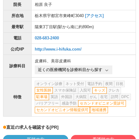
院長
相原 良子
所在地
栃木県宇都宮市東峰町3040
[アクセス]
最寄駅
陽東3丁目駅
(駅から
南に約890m
)
電話
028-683-2400
公式HP
http://www.i-hifuka.com/
皮膚科
、
美容皮膚科
診療科目
近くの医療機関を診療科目から探す
オンライン診療
ネット受付
電話予約
夜間
日祝
女性医師
スマホ保険証
入院可
キッズ
クレカ
特徴
駐車場
英語
外国語
大病院
がん
在宅
訪問
DPC
バリアフリー
感染予防
セカンドオピニオン受診可
セカンドオピニオン情報提供可
地域連携
直近の求人を確認する
[PR]