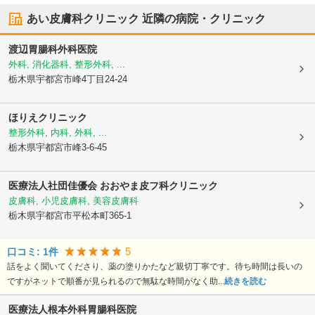
あい皮膚科クリニック
近隣の病院・クリニック
渡辺胃腸科外科医院
外科, 消化器科, 整形外科, ...
栃木県宇都宮市
峰4丁目24-24
ほりえクリニック
整形外科, 内科, 外科, ...
栃木県宇都宮市
峰3-6-45
医療法人社団佳優会 おおやま皮フ科クリニック
皮膚科, 小児皮膚科, 美容皮膚科
栃木県宇都宮市
平松本町365-1
5
口コミ:
1
件
話をよく聞いてくださり、薬の塗りかたなど親切丁寧です。待ち時間は長いの
ですがネットで順番が見られるので無駄な時間がなく助...
続きを読む
医療法人
根本外科胃腸科医院