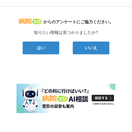
病院なび
からのアンケートにご協力ください。
知りたい情報は見つかりましたか?
はい
いいえ