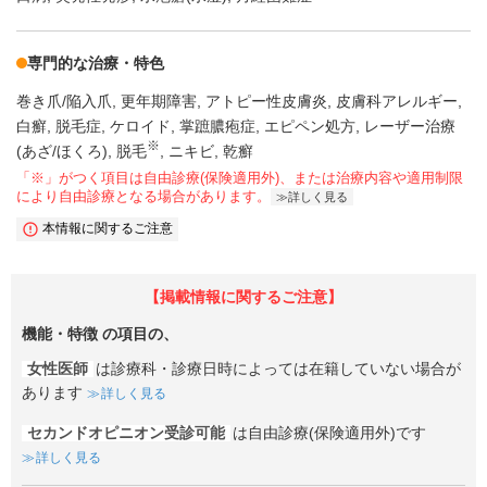
専門的な治療・特色
巻き爪/陥入爪
更年期障害
アトピー性皮膚炎
皮膚科アレルギー
白癬
脱毛症
ケロイド
掌蹠膿疱症
エピペン処方
レーザー治療
※
(あざ/ほくろ)
脱毛
ニキビ
乾癬
「※」がつく項目は自由診療(保険適用外)、または治療内容や適用制限
により自由診療となる場合があります。
詳しく見る
本情報に関するご注意
【掲載情報に関するご注意】
機能・特徴
の項目の、
女性医師
は診療科・診療日時によっては在籍していない場合が
あります
詳しく見る
セカンドオピニオン受診可能
は自由診療(保険適用外)です
詳しく見る