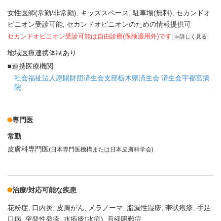
女性医師(常勤/非常勤)
キッズスペース
駐車場(無料)
セカンドオ
ピニオン受診可能
セカンドオピニオンのための情報提供可
セカンドオピニオン受診可能
は自由診療(保険適用外)です
詳しく見る
地域医療連携体制あり
連携医療機関
社会福祉法人恩賜財団済生会支部栃木県済生会 済生会宇都宮病
院
専門医
常勤
皮膚科専門医
(日本専門医機構または日本皮膚科学会)
治療/対応可能な疾患
花粉症
口内炎
皮膚がん
メラノーマ
脂漏性湿疹
帯状疱疹
手足
口病
突発性発疹
水疱瘡(水痘)
月経困難症