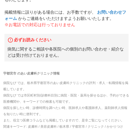
掲載情報に誤りがある場合には、お手数ですが、
お問い合わせフ
ォーム
からご連絡をいただけますようお願いいたします。
※お電話での対応は行っておりません
必ずお読みください
病気に関するご相談や各医院への個別のお問い合わせ・紹介な
どは受け付けておりません。
宇都宮市
の
あい皮膚科クリニック
情報
病院なび では、
栃木県
宇都宮市
の
あい皮膚科クリニック
の
評判・求人・転職
情報を掲
載しています。
病院なび では市区町村別/診療科目別に病院・医院・薬局を探せるほか、予約ができる
医療機関や、キーワードでの検索も可能です。
病院を探したい時、診療時間を調べたい時、医師求人や看護師求人、薬剤師求人情報
を知りたい時に便利です。
また、役立つ医療コラムなども掲載していますので、是非ご覧になってください。
関連キーワード:
皮膚科 / 美容皮膚科 / 栃木県 / 宇都宮市 / クリニック / かかりつけ