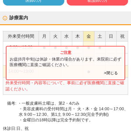
医師の方
看護師の方
診療案内
外来受付時間
月
火
水
木
金
土
日
祝
●
●
●
●
●
●
9:00
〜
12:30
●
●
●
お盆(8月中旬)は休診・休業の場合があります。来院前に必ず
14:00
〜
17:00
医療機関に直接ご確認ください。
●
14:00
〜
19:00
×閉じる
外来受付時間・内容等について、事前に必ず医療機関に直接ご確
認ください。
備考:
・一般皮膚科土曜は、第2・4のみ
・美容皮膚科の受付時間は月・ 火・木・金 14:00～17:00、
水 9:00～12:30、第1土 9:00～12:30(完全予約制)
・金曜日の18時以降は完全予約制です。
休診日:
日、祝