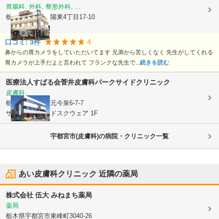
胃腸科, 外科, 整形外科, ...
栃木県宇都宮市
陽東4丁目17-10
4
口コミ:
3
件
鼻からの胃カメラをしていただいてます 兄弟から苦しくなく 先生がしてくれる
胃カメラが上手だよと言われて フランクな先生で...
続きを読む
医療法人すばる会
菅井皮膚科パークサイドクリニック
皮膚科
栃木県宇都宮市
元今泉6-7-7
ザ・パークサイドスクウェア 1F
宇都宮市(皮膚科)の病院・クリニック一覧
あい皮膚科クリニック
近隣の薬局
株式会社 伍大 みねまち薬局
薬局
栃木県宇都宮市
東峰町3040-26