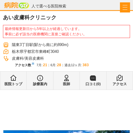
病院なび
人で選べる医院検索
あい皮膚科クリニック
最終情報更新日から5年以上が経過しています。
事前に必ず該当の医療機関に直接ご確認ください。
陽東3丁目駅
(駅から
南に約890m
)
栃木県宇都宮市東峰町3040
皮膚科
美容皮膚科
※
21
28
383
アクセス数
7月
:
6月
:
過去12ヶ月:
医院トップ
診療案内
医師
口コミ(
0
)
アクセス