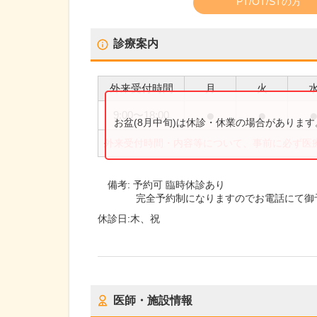
PT/OT/STの方
診療案内
外来受付時間
月
火
●
●
9:00
〜
18:00
お盆(8月中旬)は休診・休業の場合がありま
外来受付時間・内容等について、事前に必ず医
備考:
予約可 臨時休診あり
完全予約制になりますのでお電話にて御
休診日:
木、祝
医師・施設情報