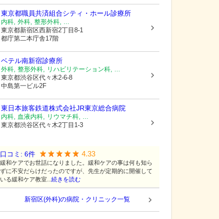
東京都職員共済組合
シティ・ホール診療所
内科, 外科, 整形外科, ...
東京都新宿区
西新宿2丁目8-1
都庁第二本庁舎17階
ベテル南新宿診療所
外科, 整形外科, リハビリテーション科, ...
東京都渋谷区
代々木2-6-8
中島第一ビル2F
東日本旅客鉄道株式会社
JR東京総合病院
内科, 血液内科, リウマチ科, ...
東京都渋谷区
代々木2丁目1-3
4.33
口コミ:
6
件
緩和ケアでお世話になりました。緩和ケアの事は何も知ら
ずに不安だらけだったのですが、先生が定期的に開催して
いる緩和ケア教室...
続きを読む
新宿区(外科)の病院・クリニック一覧