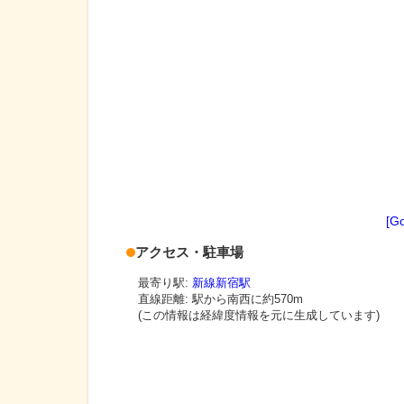
[G
アクセス・駐車場
最寄り駅:
新線新宿駅
直線距離: 駅から
南西に約570m
(この情報は経緯度情報を元に生成しています)