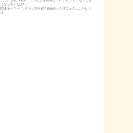
になってください。
関連キーワード:
外科 / 東京都 / 新宿区 / クリニック / かかりつ
け