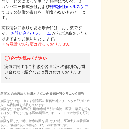
当サービスによって生じた損害について、ミー
カンパニー株式会社および
株式会社eヘルスケア
ではその賠償の責任を一切負わないものとしま
す。
掲載情報に誤りがある場合には、お手数です
が、
お問い合わせフォーム
からご連絡をいただ
けますようお願いいたします。
※お電話での対応は行っておりません
必ずお読みください
病気に関するご相談や各医院への個別のお問
い合わせ・紹介などは受け付けておりませ
ん。
新宿区
の
医療法人社団オリビエ会 新宿外科クリニック
情報
病院なび では、
東京都
新宿区
の
新宿外科クリニック
の
評判・求
人・転職
情報を掲載しています。
病院なび では市区町村別/診療科目別に病院・医院・薬局を探せ
るほか、予約ができる医療機関や、キーワードでの検索も可能
です。
病院を探したい時、診療時間を調べたい時、医師求人や看護師
求人、薬剤師求人情報を知りたい時に便利です。
また、役立つ医療コラムなども掲載していますので、是非ご覧