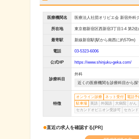
医療機関名
医療法人社団オリビエ会 新宿外科
所在地
東京都新宿区西新宿3丁目1-4 第2佐
最寄駅
新線新宿駅
(駅から
南西に約570m
)
電話
03-5323-6006
公式HP
https://www.shinjuku-geka.com/
外科
診療科目
近くの医療機関を診療科目から探
オンライン診療
ネット受付
電話予
特徴
駐車場
英語
外国語
大病院
がん
セカンドオピニオン受診可
セカンド
直近の求人を確認する
[PR]