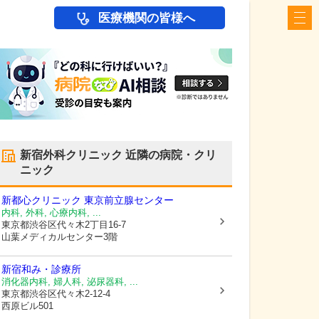
医療機関の皆様へ
新宿外科クリニック
近隣の病院・クリ
ニック
新都心クリニック 東京前立腺センター
内科, 外科, 心療内科, ...
東京都渋谷区
代々木2丁目16-7
山葉メディカルセンター3階
新宿和み・診療所
消化器内科, 婦人科, 泌尿器科, ...
東京都渋谷区
代々木2-12-4
西原ビル501