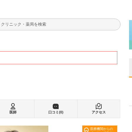
検索
医師
口コミ(
0
)
アクセス
医療機関からの