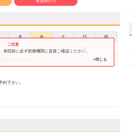
看護師の方
水
木
金
土
日
祝
●
●
●
●
す。来院前に必ず医療機関に直接ご確認ください。
×閉じる
療機関に直接ご確認ください。
予約下さい。