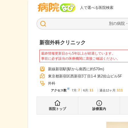
病院なび
人で選べる医院検索
新宿外科クリニック
最終情報更新日から5年以上が経過しています。
事前に必ず該当の医療機関に直接ご確認ください。
新線新宿駅
(駅から
南西に約570m
)
東京都新宿区西新宿3丁目1-4 第2佐山ビル5F
外科
※
7
11
111
アクセス数
7月
:
6月
:
過去12ヶ月:
医院トップ
診療案内