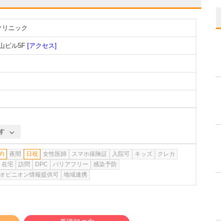
クリニック
山ビル5F
[アクセス]
す
約
夜間
日祝
女性医師
スマホ保険証
入院可
キッズ
クレカ
在宅
訪問
DPC
バリアフリー
感染予防
オピニオン情報提供可
地域連携