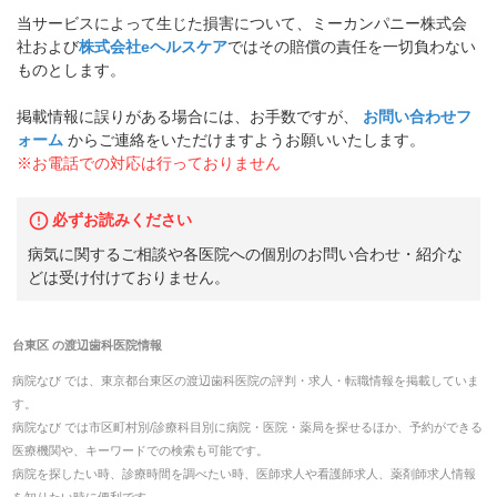
当サービスによって生じた損害について、ミーカンパニー株式会
社および
株式会社eヘルスケア
ではその賠償の責任を一切負わない
ものとします。
掲載情報に誤りがある場合には、お手数ですが、
お問い合わせフ
ォーム
からご連絡をいただけますようお願いいたします。
※お電話での対応は行っておりません
必ずお読みください
病気に関するご相談や各医院への個別のお問い合わせ・紹介な
どは受け付けておりません。
台東区
の
渡辺歯科医院
情報
病院なび では、
東京都
台東区
の
渡辺歯科医院
の
評判・求人・転職
情報を掲載していま
す。
病院なび では市区町村別/診療科目別に病院・医院・薬局を探せるほか、予約ができる
医療機関や、キーワードでの検索も可能です。
病院を探したい時、診療時間を調べたい時、医師求人や看護師求人、薬剤師求人情報