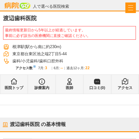
病院なび
人で選べる医院検索
渡辺歯科医院
最終情報更新日から5年以上が経過しています。
事前に必ず該当の医療機関に直接ご確認ください。
根津駅
(駅から
南に約230m
)
東京都台東区池之端2丁目5-44
歯科
小児歯科
歯科口腔外科
※
3
--
22
アクセス数
7月
:
6月
:
過去12ヶ月:
医院トップ
診療案内
医師
口コミ(
0
)
アクセス
渡辺歯科医院
の基本情報