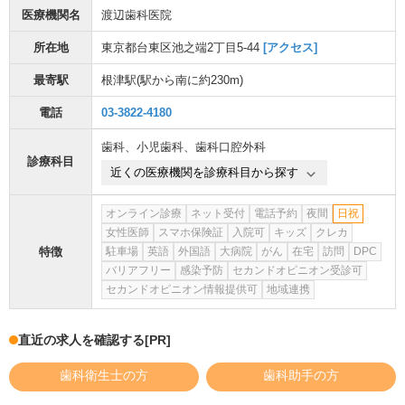
医療機関名
渡辺歯科医院
所在地
東京都台東区池之端2丁目5-44
[アクセス]
最寄駅
根津駅
(駅から
南に約230m
)
電話
03-3822-4180
歯科
、
小児歯科
、
歯科口腔外科
診療科目
近くの医療機関を診療科目から探す
オンライン診療
ネット受付
電話予約
夜間
日祝
女性医師
スマホ保険証
入院可
キッズ
クレカ
特徴
駐車場
英語
外国語
大病院
がん
在宅
訪問
DPC
バリアフリー
感染予防
セカンドオピニオン受診可
セカンドオピニオン情報提供可
地域連携
直近の求人を確認する
[PR]
歯科衛生士の方
歯科助手の方