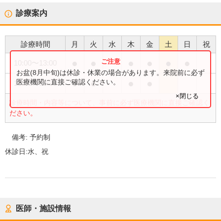
診療案内
診療時間
月
火
水
木
金
土
日
祝
●
●
●
●
●
●
10:00
〜
13:00
お盆(8月中旬)は休診・休業の場合があります。来院前に必ず
●
●
●
●
医療機関に直接ご確認ください。
15:00
〜
18:30
×閉じる
診療時間・内容等について、事前に必ず医療機関に直接ご確認く
ださい。
備考:
予約制
休診日:
水、祝
医師・施設情報