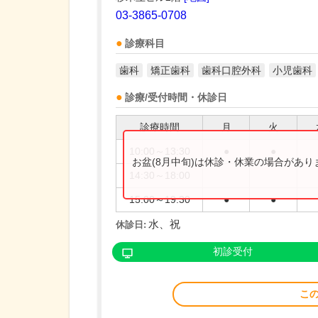
03-3865-0708
診療科目
歯科
矯正歯科
歯科口腔外科
小児歯科
診療/受付時間・休診日
診療時間
月
火
10:00～13:30
●
●
お盆(8月中旬)は休診・休業の場合があ
14:30～18:00
15:00～19:30
●
●
水、祝
休診日:
初診受付
こ