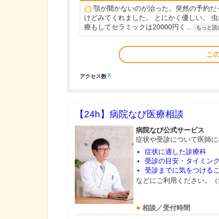
顎が開かないのが治った。突然の予約だ
けどみてくれました。 とにかく優しい。 虫
療もしてセラミックは20000円く...
もっと読
こ
※
アクセス数
【24h】
病院なび医療相談
病院なび公式サービス
症状や受診について医師に
症状に適した診療科
受診の目安・タイミン
受診までに気をつける
などにご利用ください。（
相談／受付時間