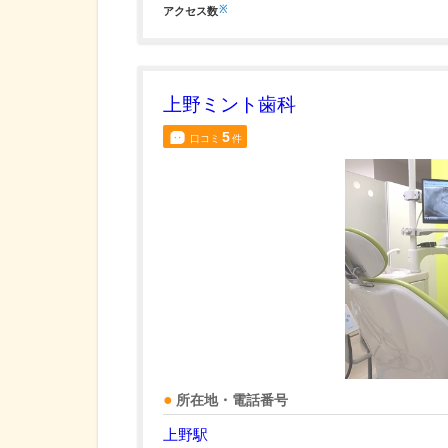
※
アクセス数
上野ミント歯科
5
口コミ
件
所在地・電話番号
上野駅