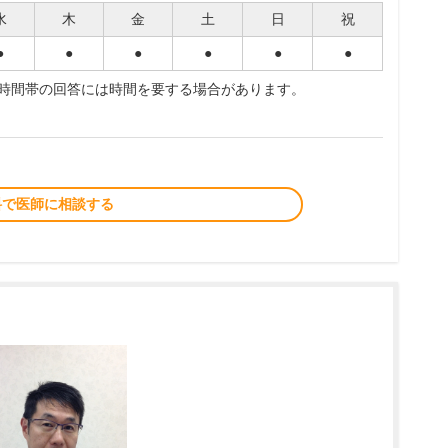
水
木
金
土
日
祝
●
●
●
●
●
●
夜時間帯の回答には時間を要する場合があります。
料で医師に相談する