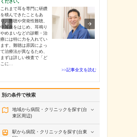
ください。
い。
これまで耳を専門に研鑽
難聴など「聞こ
を積んできたこともあ
するお悩みを抱
り、難聴や突発性難聴、
される患者さん
中耳炎をはじめ、耳鳴り
多く、耳の診療
やめまいなどの診断・治
力を入れていま
療には特に力を入れてい
りをはじめ、耳
ます。難聴は原因によっ
訴える方に対し
て治療法が異なるため、
ず聴力検査や耳
まずは詳しい検査で「ど
査を行い、状態
こに…
り…
>>記事全文を読む
別の条件で検索
地域から病院・クリニックを探す(台
東区周辺)
駅から病院・クリニックを探す(台東