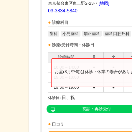
東京都台東区東上野2-23-7
[地図]
03-3834-5840
診療科目
歯科
小児歯科
矯正歯科
歯科口腔外科
診療/受付時間・休診日
診療時間
月
火
10:00～14:00
●
●
お盆(8月中旬)は休診・休業の場合があ
15:30～18:00
15:30～19:00
●
●
日、祝
休診日:
初診・再診受付
口コミ