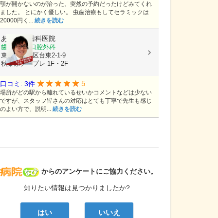
顎が開かないのが治った。突然の予約だったけどみてくれ
ました。 とにかく優しい。 虫歯治療もしてセラミックは
20000円く...
続きを読む
あきやま歯科医院
歯科, 歯科口腔外科
東京都台東区台東2-1-9
秋葉原デ・プレ 1F・2F
5
口コミ: 3件
場所がどの駅から離れているせいかコメントなどは少ない
ですが、スタッフ皆さんの対応はとても丁寧で先生も感じ
のよい方で、説明...
続きを読む
病院なび
からのアンケートにご協力ください。
知りたい情報は見つかりましたか?
はい
いいえ