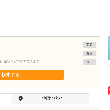
変更
変更
門、症状などで検索できます
追加
検索する
東京都世田谷区
下北沢スキンクリニック
地図で検索
保坂 宗孝
院長
取材記事
形成外科のエキスパートとしてご活躍されてき