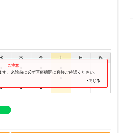
水
木
金
土
日
祝
●
●
●
●
ります。来院前に必ず医療機関に直接ご確認ください。
●
×閉じる
●
●
●