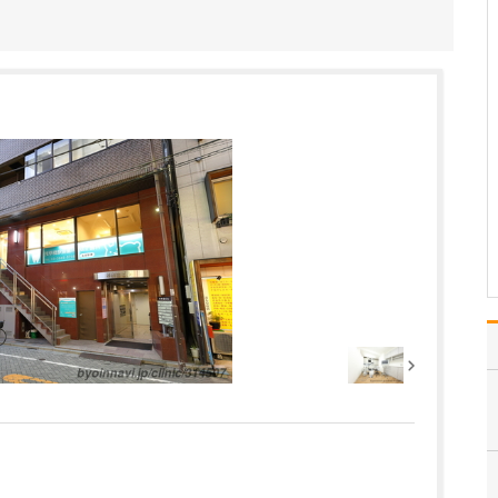
た保坂先生が、開業を決意された経緯をお聞かせ
ください。
精神神経科での研鑽を経
て、大手美容外科の分院
長、本院院長として診療
にあたってきました。そ
の中で常に感じていたの
は、保険診療と自由診療
が明確に分かれている現
状への患者さんの不便さ
です。現行制度では両者
を…
>>記事全文を読む