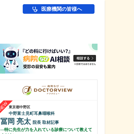
医療機関の皆様へ
医師(ドクター)の
東京都中野区
東京都板橋区
中野富士見町耳鼻咽喉科
おおの耳鼻咽喉
冨岡 亮太
大野 俊哉
院長
取材記事
特に先生が力を入れている診療について教えて
特に力を入れて