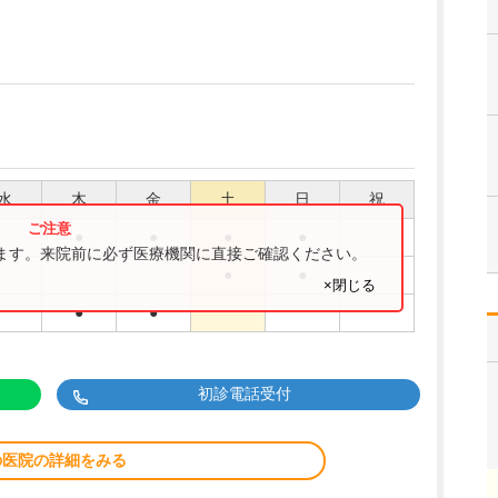
水
木
金
土
日
祝
●
●
●
●
ります。来院前に必ず医療機関に直接ご確認ください。
●
●
×閉じる
●
●
初診電話受付
の医院の詳細をみる