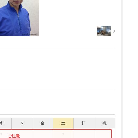
水
木
金
土
日
祝
●
●