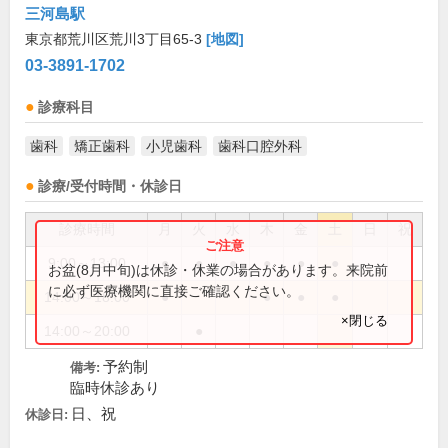
三河島駅
東京都荒川区荒川3丁目65-3
[地図]
03-3891-1702
診療科目
歯科
矯正歯科
小児歯科
歯科口腔外科
診療/受付時間・休診日
診療時間
月
火
水
木
金
土
日
祝
9:00～13:00
●
●
●
●
●
●
お盆(8月中旬)は休診・休業の場合があります。来院前
に必ず医療機関に直接ご確認ください。
14:00～18:00
●
●
●
●
×閉じる
14:00～20:00
●
予約制
備考:
臨時休診あり
日、祝
休診日: