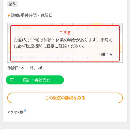
歯科
診療/受付時間・休診日
診療時間
月
火
水
木
金
土
日
祝
9:30～12:30
●
●
●
●
●
お盆(8月中旬)は休診・休業の場合があります。来院前
に必ず医療機関に直接ご確認ください。
14:00～18:00
●
×閉じる
14:00～19:00
●
●
●
●
木、日、祝
休診日:
初診・再診受付
この医院の詳細をみる
※
アクセス数