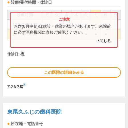
診療/受付時間・休診日
診療時間
月
火
水
木
金
土
日
祝
10:00～13:00
●
●
●
●
●
●
●
お盆(8月中旬)は休診・休業の場合があります。来院前
に必ず医療機関に直接ご確認ください。
14:00～18:00
●
●
●
●
●
●
●
×閉じる
祝
休診日:
この医院の詳細をみる
※
アクセス数
東尾久ふじの歯科医院
所在地・電話番号