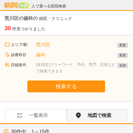
病院なび
人で選べる医院検索
荒川区の歯科の
病院・クリニック
30
件見つかりました
荒川区
エリア/駅
変更
歯科
診療科目
変更
(未指定)フリーワード、予約、専門、症状など
詳細条件
追加
で検索できます
検索する
一覧表示
地図で検索
30
件中、
1～15件