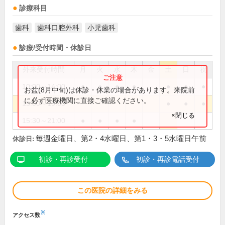
診療科目
歯科
歯科口腔外科
小児歯科
診療/受付時間・休診日
外来受付時間
月
火
水
木
金
土
日
祝
10:00～14:00
●
●
●
●
●
●
●
お盆(8月中旬)は休診・休業の場合があります。来院前
に必ず医療機関に直接ご確認ください。
15:00～19:00
●
●
●
×閉じる
15:30～21:00
●
●
●
●
毎週金曜日、第2・4水曜日、第1・3・5水曜日午前
休診日:
初診・再診受付
初診・再診電話受付
この医院の詳細をみる
※
アクセス数