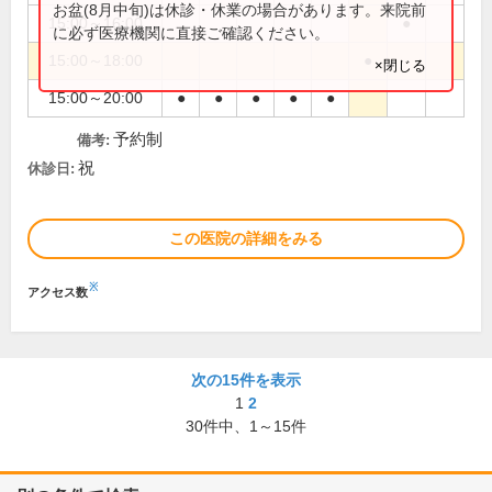
お盆(8月中旬)は休診・休業の場合があります。来院前
15:00～16:00
●
に必ず医療機関に直接ご確認ください。
15:00～18:00
●
×閉じる
15:00～20:00
●
●
●
●
●
予約制
備考:
祝
休診日:
この医院の詳細をみる
※
アクセス数
次の15件を表示
1
2
30
件中、
1～15件