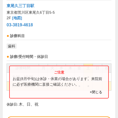
東尾久三丁目駅
東京都荒川区東尾久6丁目5-5
2F
[地図]
03-3819-4618
診療科目
歯科
診療/受付時間・休診日
診療時間
月
火
水
木
金
土
日
祝
9:00～13:00
●
●
●
●
●
お盆(8月中旬)は休診・休業の場合があります。来院前
に必ず医療機関に直接ご確認ください。
15:00～19:00
●
●
●
●
●
×閉じる
木、日、祝
休診日: