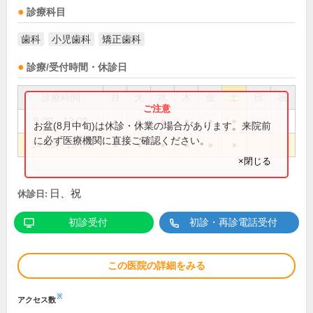
診療科目
歯科
小児歯科
矯正歯科
診療/受付時間・休診日
診療時間
月
火
水
木
金
土
日
祝
9:00～13:00
●
●
●
●
●
●
お盆(8月中旬)は休診・休業の場合があります。来院前
に必ず医療機関に直接ご確認ください。
14:00～18:00
●
●
●
●
●
●
×閉じる
日、祝
休診日:
初診受付
初診・再診電話受付
この医院の詳細をみる
※
アクセス数