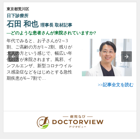
東京都荒川区
日下診療所
石田 和也
理事長
取材記事
どのような患者さんが来院されていますか?
年代でみると、お子さんが2～3
割、ご高齢の方が1～2割、残りが
大人の方という感じで、幅広い年
代の方が来院されます。風邪、イ
ンフルエンザ、新型コロナウイル
ス感染症などをはじめとする急性
期疾患が6～7割で…
>>記事全文を読む