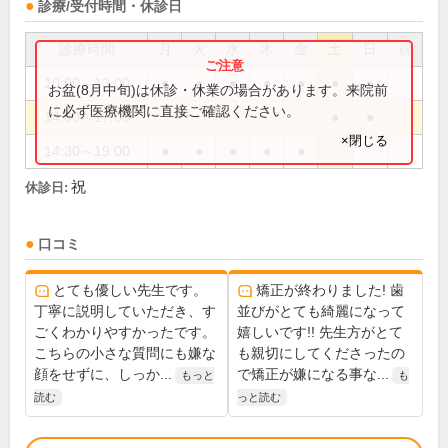
診療/受付時間・休診日
診療時間
月
火
水
木
金
土
日
祝
10:00～13:00
●
●
●
●
●
●
●
お盆(8月中旬)は休診・休業の場合があります。来院前
に必ず医療機関に直接ご確認ください。
14:00～17:00
●
●
×閉じる
14:30～19:00
●
●
●
●
●
祝
休診日:
口コミ
とても優しい先生です。
矯正が終わりました! 歯
丁寧に説明していただき、す
並びがとても綺麗になって
ごくわかりやすかったです。
嬉しいです!! 先生方がとて
こちらの小さな質問にも嫌な
も親切にしてくださったの
顔をせずに、しっか...
で矯正が嫌になる事な...
もっと
も
読む
っと読む