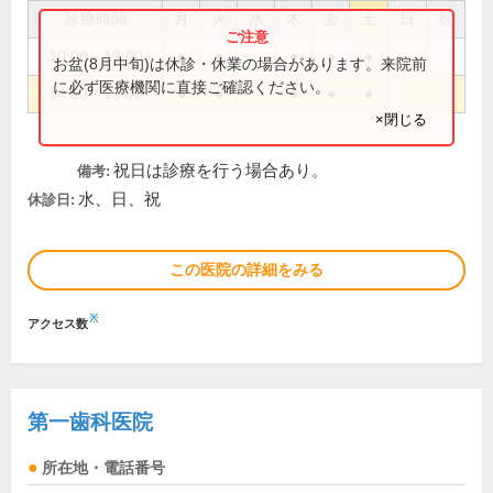
診療時間
月
火
水
木
金
土
日
祝
10:00～13:00
●
●
●
●
●
お盆(8月中旬)は休診・休業の場合があります。来院前
に必ず医療機関に直接ご確認ください。
14:30～19:00
●
●
●
●
●
×閉じる
祝日は診療を行う場合あり。
備考:
水、日、祝
休診日:
この医院の詳細をみる
※
アクセス数
第一歯科医院
所在地・電話番号