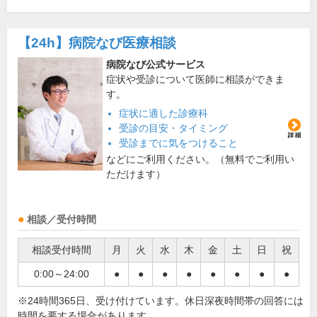
【24h】
病院なび医療相談
病院なび公式サービス
症状や受診について医師に相談ができま
す。
症状に適した診療科
受診の目安・タイミング
受診までに気をつけること
などにご利用ください。（無料でご利用い
ただけます）
相談／受付時間
相談受付時間
月
火
水
木
金
土
日
祝
0:00～24:00
●
●
●
●
●
●
●
●
※24時間365日、受け付けています。休日深夜時間帯の回答には
時間を要する場合があります。