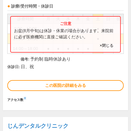
診療/受付時間・休診日
診療時間
月
火
水
木
金
土
日
祝
9:00～13:00
●
●
●
●
●
●
お盆(8月中旬)は休診・休業の場合があります。来院前
に必ず医療機関に直接ご確認ください。
14:00～17:30
●
×閉じる
14:00～18:00
●
●
●
●
●
予約制 臨時休診あり
備考:
日、祝
休診日:
この医院の詳細をみる
※
アクセス数
じんデンタルクリニック