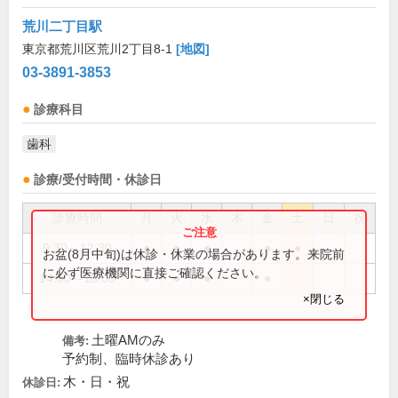
荒川二丁目駅
東京都荒川区荒川2丁目8-1
[地図]
03-3891-3853
診療科目
歯科
診療/受付時間・休診日
診療時間
月
火
水
木
金
土
日
祝
9:30～12:30
●
●
●
●
●
お盆(8月中旬)は休診・休業の場合があります。来院前
に必ず医療機関に直接ご確認ください。
14:30～18:00
●
●
●
●
×閉じる
土曜AMのみ
備考:
予約制、臨時休診あり
木・日・祝
休診日: