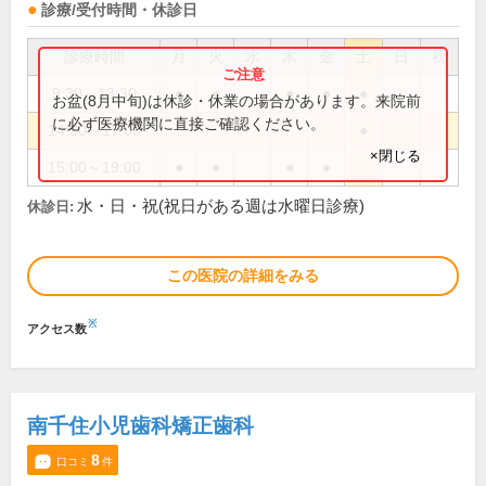
診療/受付時間・休診日
診療時間
月
火
水
木
金
土
日
祝
9:30～13:30
●
●
●
●
●
お盆(8月中旬)は休診・休業の場合があります。来院前
に必ず医療機関に直接ご確認ください。
14:30～17:00
●
×閉じる
15:00～19:00
●
●
●
●
水・日・祝(祝日がある週は水曜日診療)
休診日:
この医院の詳細をみる
※
アクセス数
南千住小児歯科矯正歯科
8
口コミ
件