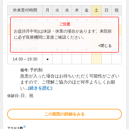
外来受付時間
月
火
水
木
金
土
日
祝
10:00～12:45
●
●
●
●
●
●
14:30～17:00
●
お盆(8月中旬)は休診・休業の場合があります。来院前
に必ず医療機関に直接ご確認ください。
14:30～17:30
●
×閉じる
14:30～18:50
●
●
●
14:30～19:30
●
予約制
備考:
急患が入った場合はお待ちいただく可能性がござい
ますので、ご理解ご協力のほど何卒よろしくお願
い...(
続きを読む
)
日、祝
休診日:
この医院の詳細をみる
※
アクセス数