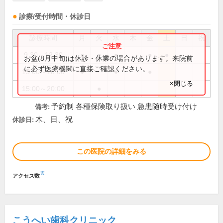
診療/受付時間・休診日
診療時間
月
火
水
木
金
土
日
祝
9:30～12:30
●
●
●
●
●
お盆(8月中旬)は休診・休業の場合があります。来院前
に必ず医療機関に直接ご確認ください。
15:00～18:00
●
●
●
×閉じる
15:00～20:00
●
予約制 各種保険取り扱い 急患随時受け付け
備考:
木、日、祝
休診日:
この医院の詳細をみる
※
アクセス数
こうへい歯科クリニック