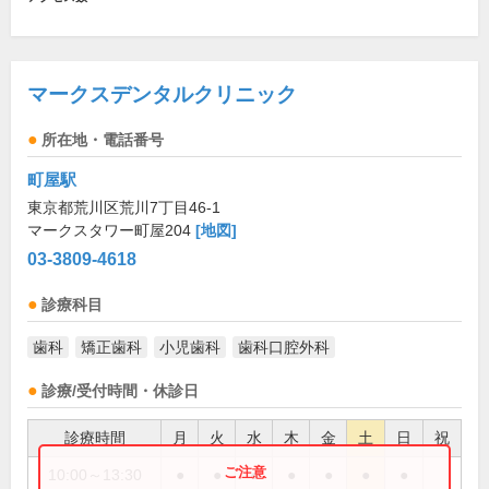
マークスデンタルクリニック
所在地・電話番号
町屋駅
東京都荒川区荒川7丁目46-1
マークスタワー町屋204
[地図]
03-3809-4618
診療科目
歯科
矯正歯科
小児歯科
歯科口腔外科
診療/受付時間・休診日
診療時間
月
火
水
木
金
土
日
祝
10:00～13:30
●
●
●
●
●
●
●