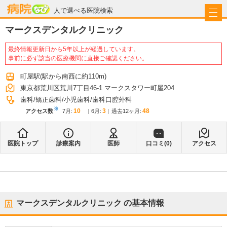
病院なび
人で選べる医院検索
マークスデンタルクリニック
最終情報更新日から5年以上が経過しています。
事前に必ず該当の医療機関に直接ご確認ください。
町屋駅
(駅から
南西に約110m
)
東京都荒川区荒川7丁目46-1 マークスタワー町屋204
歯科
矯正歯科
小児歯科
歯科口腔外科
※
10
3
48
アクセス数
7月
:
6月
:
過去12ヶ月:
医院トップ
診療案内
医師
口コミ(
0
)
アクセス
マークスデンタルクリニック
の基本情報