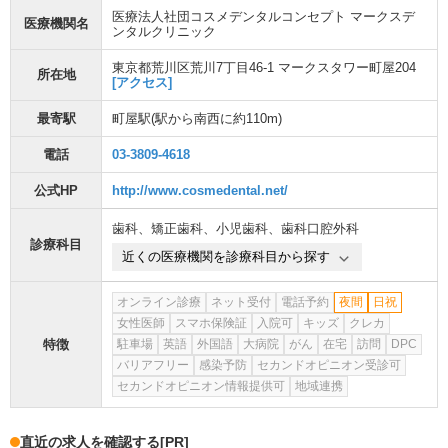
医療法人社団コスメデンタルコンセプト マークスデ
医療機関名
ンタルクリニック
東京都荒川区荒川7丁目46-1 マークスタワー町屋204
所在地
[アクセス]
最寄駅
町屋駅
(駅から
南西に約110m
)
電話
03-3809-4618
公式HP
http://www.cosmedental.net/
歯科
、
矯正歯科
、
小児歯科
、
歯科口腔外科
診療科目
近くの医療機関を診療科目から探す
オンライン診療
ネット受付
電話予約
夜間
日祝
女性医師
スマホ保険証
入院可
キッズ
クレカ
特徴
駐車場
英語
外国語
大病院
がん
在宅
訪問
DPC
バリアフリー
感染予防
セカンドオピニオン受診可
セカンドオピニオン情報提供可
地域連携
直近の求人を確認する
[PR]