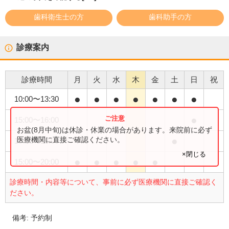
歯科衛生士の方
歯科助手の方
診療案内
診療時間
月
火
水
木
金
土
日
祝
●
●
●
●
●
●
●
10:00
〜
13:30
●
15:00
〜
16:00
お盆(8月中旬)は休診・休業の場合があります。来院前に必ず
●
医療機関に直接ご確認ください。
15:00
〜
18:00
×閉じる
●
●
●
●
●
15:00
〜
20:00
診療時間・内容等について、事前に必ず医療機関に直接ご確認く
ださい。
備考:
予約制