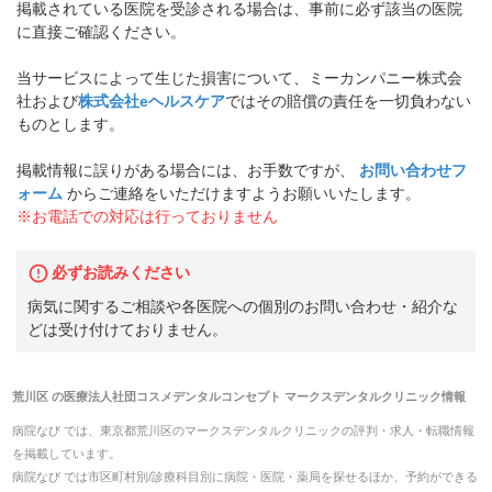
掲載されている医院を受診される場合は、事前に必ず該当の医院
に直接ご確認ください。
当サービスによって生じた損害について、ミーカンパニー株式会
社および
株式会社eヘルスケア
ではその賠償の責任を一切負わない
ものとします。
掲載情報に誤りがある場合には、お手数ですが、
お問い合わせフ
ォーム
からご連絡をいただけますようお願いいたします。
※お電話での対応は行っておりません
必ずお読みください
病気に関するご相談や各医院への個別のお問い合わせ・紹介な
どは受け付けておりません。
荒川区
の
医療法人社団コスメデンタルコンセプト マークスデンタルクリニック
情報
病院なび では、
東京都
荒川区
の
マークスデンタルクリニック
の
評判・求人・転職
情報
を掲載しています。
病院なび では市区町村別/診療科目別に病院・医院・薬局を探せるほか、予約ができる