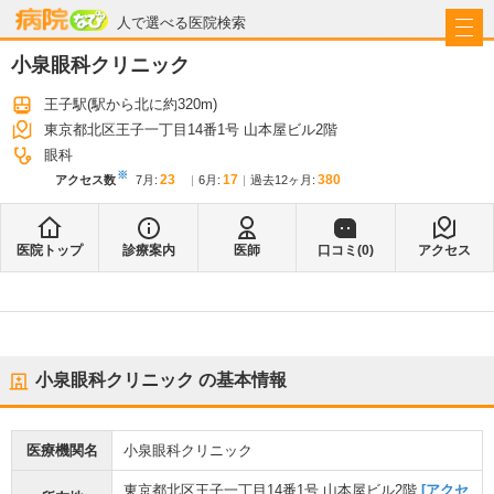
病院なび
人で選べる医院検索
小泉眼科クリニック
王子駅
(駅から
北に約320m
)
東京都北区王子一丁目14番1号 山本屋ビル2階
眼科
※
23
17
380
アクセス数
7月
:
6月
:
過去12ヶ月:
医院トップ
診療案内
医師
口コミ(
0
)
アクセス
小泉眼科クリニック
の基本情報
医療機関名
小泉眼科クリニック
東京都北区王子一丁目14番1号 山本屋ビル2階
[アクセ