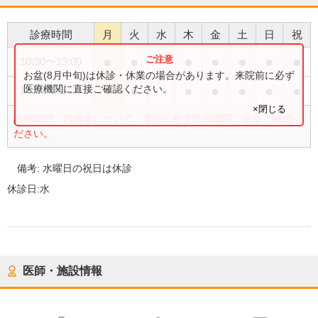
診療時間
月
火
水
木
金
土
日
祝
●
●
●
●
●
●
●
10:30
〜
13:00
お盆(8月中旬)は休診・休業の場合があります。来院前に必ず
●
●
●
●
●
●
●
医療機関に直接ご確認ください。
14:00
〜
18:30
×閉じる
診療時間・内容等について、事前に必ず医療機関に直接ご確認く
ださい。
備考:
水曜日の祝日は休診
休診日:
水
医師・施設情報