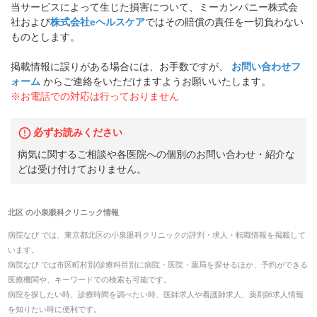
当サービスによって生じた損害について、ミーカンパニー株式会
社および
株式会社eヘルスケア
ではその賠償の責任を一切負わない
ものとします。
掲載情報に誤りがある場合には、お手数ですが、
お問い合わせフ
ォーム
からご連絡をいただけますようお願いいたします。
※お電話での対応は行っておりません
必ずお読みください
病気に関するご相談や各医院への個別のお問い合わせ・紹介な
どは受け付けておりません。
北区
の
小泉眼科クリニック
情報
病院なび では、
東京都
北区
の
小泉眼科クリニック
の
評判・求人・転職
情報を掲載して
います。
病院なび では市区町村別/診療科目別に病院・医院・薬局を探せるほか、予約ができる
医療機関や、キーワードでの検索も可能です。
病院を探したい時、診療時間を調べたい時、医師求人や看護師求人、薬剤師求人情報
を知りたい時に便利です。