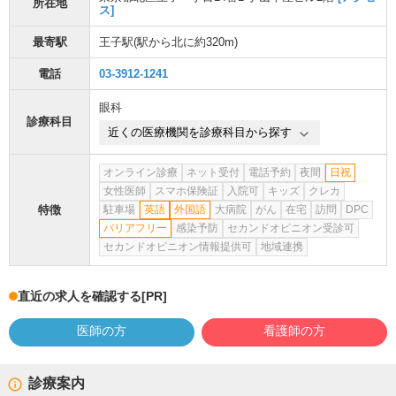
所在地
ス]
最寄駅
王子駅
(駅から
北に約320m
)
電話
03-3912-1241
眼科
診療科目
近くの医療機関を診療科目から探す
オンライン診療
ネット受付
電話予約
夜間
日祝
女性医師
スマホ保険証
入院可
キッズ
クレカ
特徴
駐車場
英語
外国語
大病院
がん
在宅
訪問
DPC
バリアフリー
感染予防
セカンドオピニオン受診可
セカンドオピニオン情報提供可
地域連携
直近の求人を確認する
[PR]
医師の方
看護師の方
診療案内