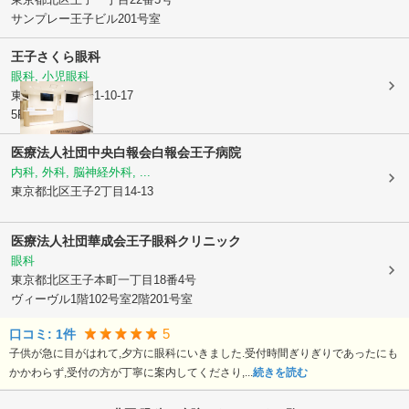
サンプレー王子ビル201号室
王子さくら眼科
眼科, 小児眼科
東京都北区
王子1-10-17
5F
医療法人社団中央白報会
白報会王子病院
内科, 外科, 脳神経外科, ...
東京都北区
王子2丁目14-13
医療法人社団華成会王子眼科クリニック
眼科
東京都北区
王子本町一丁目18番4号
ヴィーヴル1階102号室2階201号室
5
口コミ:
1
件
子供が急に目がはれて,夕方に眼科にいきました.受付時間ぎりぎりであったにも
かかわらず,受付の方が丁寧に案内してくださり,...
続きを読む