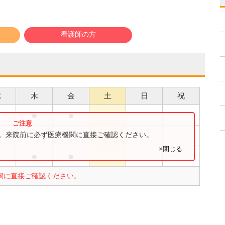
看護師の方
水
木
金
土
日
祝
●
●
●
●
す。来院前に必ず医療機関に直接ご確認ください。
×閉じる
●
●
●
関に直接ご確認ください。