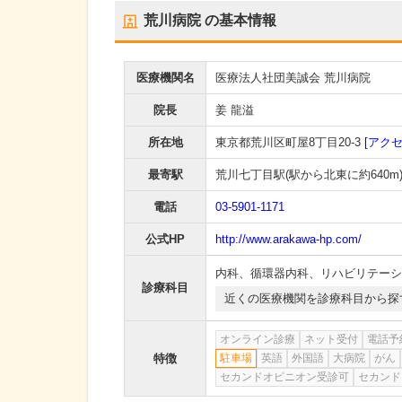
荒川病院
の基本情報
医療機関名
医療法人社団美誠会 荒川病院
院長
姜 龍溢
所在地
東京都荒川区町屋8丁目20-3
[アクセ
最寄駅
荒川七丁目駅
(駅から
北東に約640m
電話
03-5901-1171
公式HP
http://www.arakawa-hp.com/
内科
、
循環器内科
、
リハビリテーシ
診療科目
近くの医療機関を診療科目から探
オンライン診療
ネット受付
電話予
特徴
駐車場
英語
外国語
大病院
がん
セカンドオピニオン受診可
セカンド