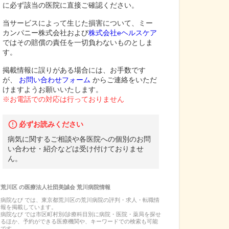
に必ず該当の医院に直接ご確認ください。
当サービスによって生じた損害について、ミー
カンパニー株式会社および
株式会社eヘルスケア
ではその賠償の責任を一切負わないものとしま
す。
掲載情報に誤りがある場合には、お手数です
が、
お問い合わせフォーム
からご連絡をいただ
けますようお願いいたします。
※お電話での対応は行っておりません
必ずお読みください
病気に関するご相談や各医院への個別のお問
い合わせ・紹介などは受け付けておりませ
ん。
荒川区
の
医療法人社団美誠会 荒川病院
情報
病院なび では、
東京都
荒川区
の
荒川病院
の
評判・求人・転職
情
報を掲載しています。
病院なび では市区町村別/診療科目別に病院・医院・薬局を探せ
るほか、予約ができる医療機関や、キーワードでの検索も可能
です。