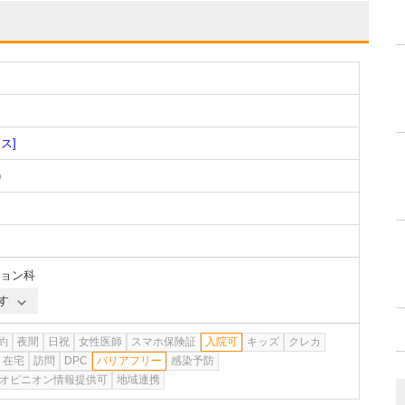
ス]
)
ョン科
す
約
夜間
日祝
女性医師
スマホ保険証
入院可
キッズ
クレカ
在宅
訪問
DPC
バリアフリー
感染予防
オピニオン情報提供可
地域連携