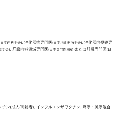
消化器病専門医
消化器内視鏡専
(日本内科学会)
(日本消化器病学会)
肝臓内科領域専門医
または肝臓専門医
器学会)
(日本専門医機構)
(日
チン(成人/高齢者)
インフルエンザワクチン
麻疹・風疹混合