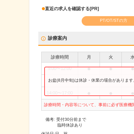
直近の求人を確認する
[PR]
PT/OT/STの方
診療案内
診療時間
月
火
●
●
9:00
〜
12:00
お盆(8月中旬)は休診・休業の場合がありま
9:00
〜
13:00
●
●
14:00
〜
17:00
診療時間・内容等について、事前に必ず医療機
備考:
受付30分前まで
臨時休診あり
休診日:
日、祝