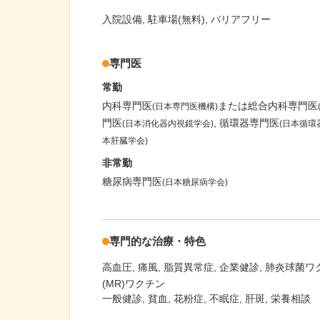
入院設備
駐車場(無料)
バリアフリー
専門医
常勤
内科専門医
または総合内科専門医
(日本専門医機構)
門医
循環器専門医
(日本消化器内視鏡学会)
(日本循環
本肝臓学会)
非常勤
糖尿病専門医
(日本糖尿病学会)
専門的な治療・特色
高血圧
痛風
脂質異常症
企業健診
肺炎球菌ワク
(MR)ワクチン
一般健診, 貧血, 花粉症, 不眠症, 肝斑, 栄養相談