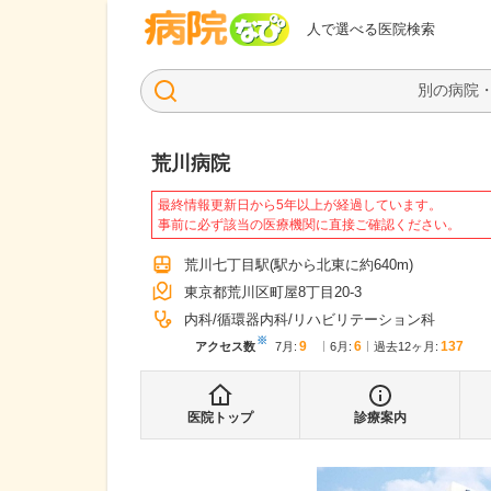
病院なび
人で選べる医院検索
荒川病院
最終情報更新日から5年以上が経過しています。
事前に必ず該当の医療機関に直接ご確認ください。
荒川七丁目駅
(駅から
北東に約640m
)
東京都荒川区町屋8丁目20-3
内科
循環器内科
リハビリテーション科
※
9
6
137
アクセス数
7月
:
6月
:
過去12ヶ月:
医院トップ
診療案内