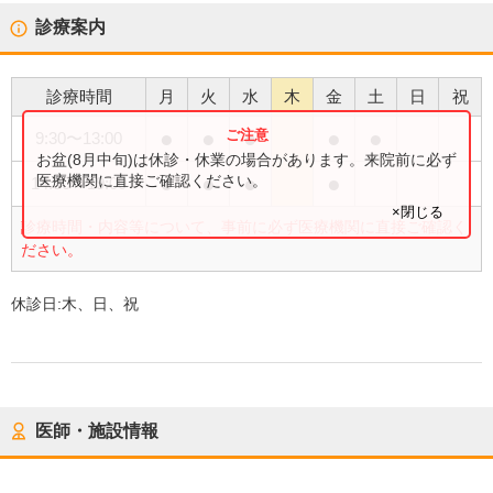
診療案内
診療時間
月
火
水
木
金
土
日
祝
●
●
●
●
●
9:30
〜
13:00
お盆(8月中旬)は休診・休業の場合があります。来院前に必ず
●
●
●
●
医療機関に直接ご確認ください。
14:30
〜
19:00
×閉じる
診療時間・内容等について、事前に必ず医療機関に直接ご確認く
ださい。
休診日:
木、日、祝
医師・施設情報