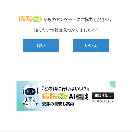
病院なび
からのアンケートにご協力ください。
知りたい情報は見つかりましたか?
はい
いいえ