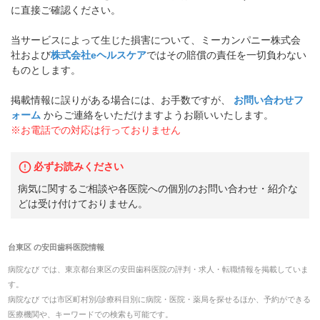
に直接ご確認ください。
当サービスによって生じた損害について、ミーカンパニー株式会
社および
株式会社eヘルスケア
ではその賠償の責任を一切負わない
ものとします。
掲載情報に誤りがある場合には、お手数ですが、
お問い合わせフ
ォーム
からご連絡をいただけますようお願いいたします。
※お電話での対応は行っておりません
必ずお読みください
病気に関するご相談や各医院への個別のお問い合わせ・紹介な
どは受け付けておりません。
台東区
の
安田歯科医院
情報
病院なび では、
東京都
台東区
の
安田歯科医院
の
評判・求人・転職
情報を掲載していま
す。
病院なび では市区町村別/診療科目別に病院・医院・薬局を探せるほか、予約ができる
医療機関や、キーワードでの検索も可能です。