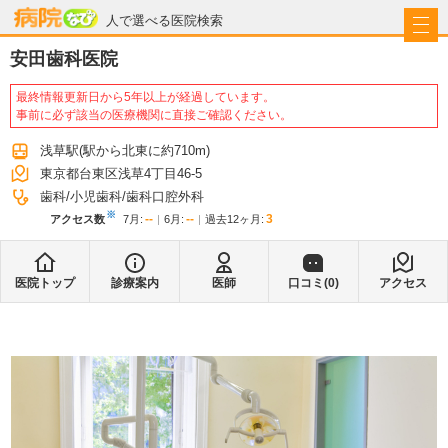
病院なび
人で選べる医院検索
安田歯科医院
最終情報更新日から5年以上が経過しています。
事前に必ず該当の医療機関に直接ご確認ください。
浅草駅
(駅から
北東に約710m
)
東京都台東区浅草4丁目46-5
歯科
小児歯科
歯科口腔外科
※
--
--
3
アクセス数
7月
:
6月
:
過去12ヶ月:
医院トップ
診療案内
医師
口コミ(
0
)
アクセス