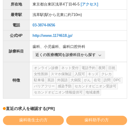
所在地
東京都台東区浅草4丁目46-5
[アクセス]
最寄駅
浅草駅
(駅から
北東に約710m
)
電話
03-3874-0656
公式HP
http://www.1174618.jp/
歯科
、
小児歯科
、
歯科口腔外科
診療科目
近くの医療機関を診療科目から探す
オンライン診療
ネット受付
電話予約
夜間
日祝
女性医師
スマホ保険証
入院可
キッズ
クレカ
特徴
駐車場
英語
外国語
大病院
がん
在宅
訪問
DPC
バリアフリー
感染予防
セカンドオピニオン受診可
セカンドオピニオン情報提供可
地域連携
直近の求人を確認する
[PR]
歯科衛生士の方
歯科助手の方