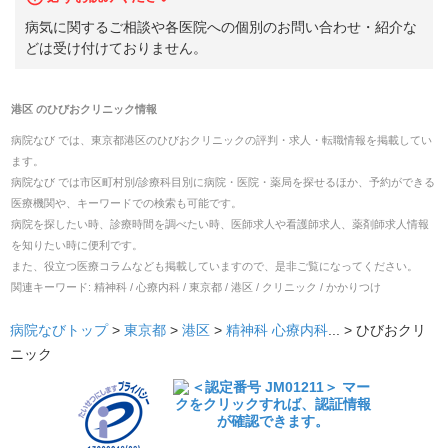
病気に関するご相談や各医院への個別のお問い合わせ・紹介な
どは受け付けておりません。
港区
の
ひびおクリニック
情報
病院なび では、
東京都
港区
の
ひびおクリニック
の
評判・求人・転職
情報を掲載してい
ます。
病院なび では市区町村別/診療科目別に病院・医院・薬局を探せるほか、予約ができる
医療機関や、キーワードでの検索も可能です。
病院を探したい時、診療時間を調べたい時、医師求人や看護師求人、薬剤師求人情報
を知りたい時に便利です。
また、役立つ医療コラムなども掲載していますので、是非ご覧になってください。
関連キーワード:
精神科 / 心療内科 / 東京都 / 港区 / クリニック / かかりつけ
病院なびトップ
>
東京都
>
港区
>
精神科
心療内科
... >
ひびおクリ
ニック