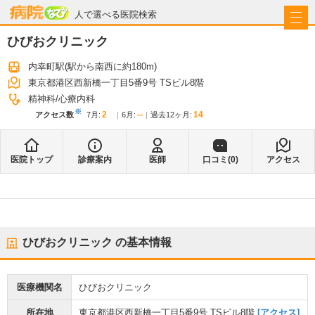
病院なび
人で選べる医院検索
ひびおクリニック
内幸町駅
(駅から
南西に約180m
)
東京都港区西新橋一丁目5番9号 TSビル8階
精神科
心療内科
※
2
--
14
アクセス数
7月
:
6月
:
過去12ヶ月:
医院トップ
診療案内
医師
口コミ(
0
)
アクセス
ひびおクリニック
の基本情報
医療機関名
ひびおクリニック
所在地
東京都港区西新橋一丁目5番9号 TSビル8階
[アクセス]