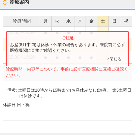
診療案内
診療時間
月
火
水
木
金
土
日
祝
●
●
●
●
●
10:00
〜
13:30
●
お盆(8月中旬)は休診・休業の場合があります。来院前に必ず
10:00
〜
15:00
医療機関に直接ご確認ください。
●
●
●
●
●
15:00
〜
19:30
×閉じる
診療時間・内容等について、事前に必ず医療機関に直接ご確認く
ださい。
備考:
土曜日は10時から15時まで(お昼休みなし)診療。 第5土曜日
は休診です。
休診日:
日・祝