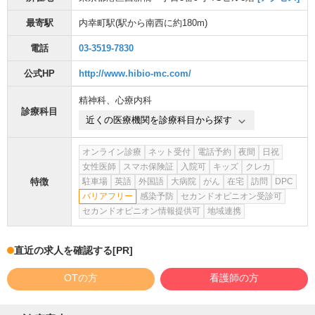
最寄駅
内幸町駅
(駅から
南西に約180m
)
電話
03-3519-7830
公式HP
http://www.hibio-mc.com/
精神科
、
心療内科
診療科目
近くの医療機関を診療科目から探す
オンライン診療
ネット受付
電話予約
夜間
日祝
女性医師
スマホ保険証
入院可
キッズ
クレカ
特徴
駐車場
英語
外国語
大病院
がん
在宅
訪問
DPC
バリアフリー
感染予防
セカンドオピニオン受診可
セカンドオピニオン情報提供可
地域連携
直近の求人を確認する
[PR]
OTの方
看護師の方