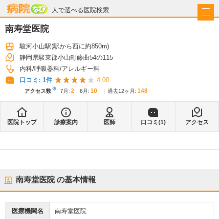
病院なび
人で選べる医院検索
南寿堂医院
駿河小山駅
(駅から
西に約850m
)
静岡県駿東郡小山町藤曲54の115
内科
呼吸器科
アレルギー科
口コミ:
1
件
4.00
※
2
10
148
アクセス数
7月
:
6月
:
過去12ヶ月:
医院トップ
診療案内
医師
口コミ(
1
)
アクセス
南寿堂医院
の基本情報
医療機関名
南寿堂医院