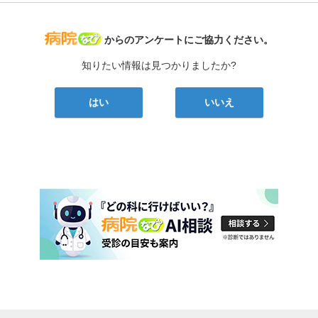
病院なび
からのアンケートにご協力ください。
知りたい情報は見つかりましたか?
はい
いいえ