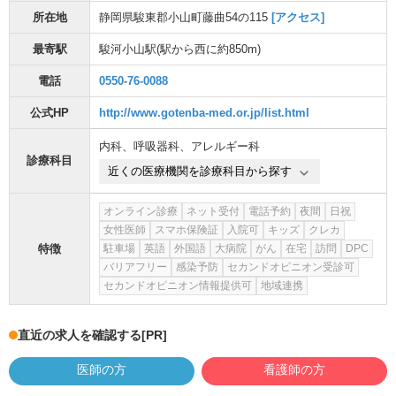
所在地
静岡県駿東郡小山町藤曲54の115
[アクセス]
最寄駅
駿河小山駅
(駅から
西に約850m
)
電話
0550-76-0088
公式HP
http://www.gotenba-med.or.jp/list.html
内科
、
呼吸器科
、
アレルギー科
診療科目
近くの医療機関を診療科目から探す
オンライン診療
ネット受付
電話予約
夜間
日祝
女性医師
スマホ保険証
入院可
キッズ
クレカ
特徴
駐車場
英語
外国語
大病院
がん
在宅
訪問
DPC
バリアフリー
感染予防
セカンドオピニオン受診可
セカンドオピニオン情報提供可
地域連携
直近の求人を確認する
[PR]
医師の方
看護師の方