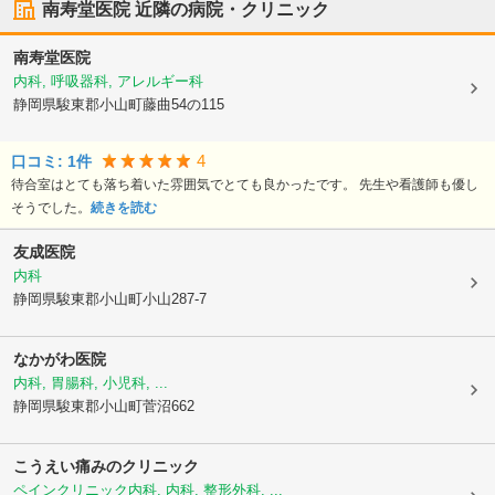
南寿堂医院
近隣の病院・クリニック
南寿堂医院
内科, 呼吸器科, アレルギー科
静岡県駿東郡小山町
藤曲54の115
4
口コミ:
1
件
待合室はとても落ち着いた雰囲気でとても良かったです。 先生や看護師も優し
そうでした。
続きを読む
友成医院
内科
静岡県駿東郡小山町
小山287-7
なかがわ医院
内科, 胃腸科, 小児科, ...
静岡県駿東郡小山町
菅沼662
こうえい痛みのクリニック
ペインクリニック内科, 内科, 整形外科, ...