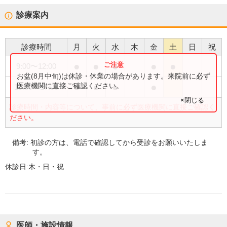
診療案内
診療時間
月
火
水
木
金
土
日
祝
●
●
●
●
●
9:00
〜
12:00
お盆(8月中旬)は休診・休業の場合があります。来院前に必ず
●
●
●
●
医療機関に直接ご確認ください。
15:00
〜
17:00
×閉じる
診療時間・内容等について、事前に必ず医療機関に直接ご確認く
ださい。
備考:
初診の方は、電話で確認してから受診をお願いいたしま
す。
休診日:
木・日・祝
医師・施設情報