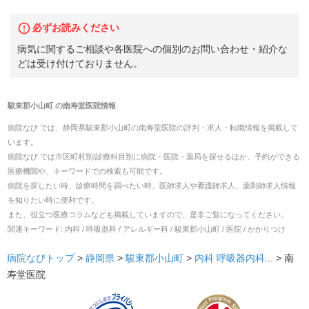
必ずお読みください
病気に関するご相談や各医院への個別のお問い合わせ・紹介な
どは受け付けておりません。
駿東郡小山町
の
南寿堂医院
情報
病院なび では、
静岡県
駿東郡小山町
の
南寿堂医院
の
評判・求人・転職
情報を掲載して
います。
病院なび では市区町村別/診療科目別に病院・医院・薬局を探せるほか、予約ができる
医療機関や、キーワードでの検索も可能です。
病院を探したい時、診療時間を調べたい時、医師求人や看護師求人、薬剤師求人情報
を知りたい時に便利です。
また、役立つ医療コラムなども掲載していますので、是非ご覧になってください。
関連キーワード:
内科 / 呼吸器科 / アレルギー科 / 駿東郡小山町 / 医院 / かかりつけ
病院なびトップ
>
静岡県
>
駿東郡小山町
>
内科
呼吸器内科
... >
南
寿堂医院