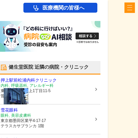
医療機関の皆様へ
健生堂医院
近隣の病院・クリニック
押上駅前松浦内科クリニック
内科, 呼吸器科, アレルギー科
東京都墨田区
押上1丁目11-5
菅野ビル2階
雪花眼科
眼科, 美容皮膚科
東京都墨田区
業平4-17-17
テラスカサブランカ 1階