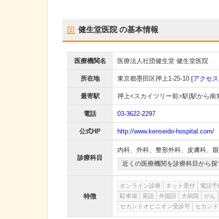
健生堂医院
の基本情報
医療機関名
医療法人社団健生堂 健生堂医院
所在地
東京都墨田区押上1-25-10
[アクセス
最寄駅
押上<スカイツリー前>駅
(駅から
南
電話
03-3622-2297
公式HP
http://www.kenseido-hospital.com/
内科
、
外科
、
整形外科
、
皮膚科
、
眼
診療科目
近くの医療機関を診療科目から探
オンライン診療
ネット受付
電話予
特徴
駐車場
英語
外国語
大病院
がん
セカンドオピニオン受診可
セカンド