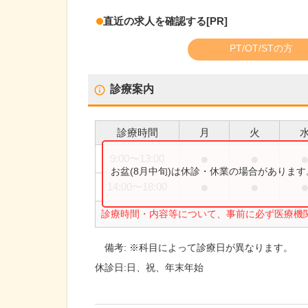
直近の求人を確認する
[PR]
PT/OT/STの方
診療案内
診療時間
月
火
●
●
9:00
〜
13:00
お盆(8月中旬)は休診・休業の場合がありま
●
●
14:00
〜
18:00
診療時間・内容等について、事前に必ず医療機
備考:
※科目によって診療日が異なります。
休診日:
日、祝、年末年始