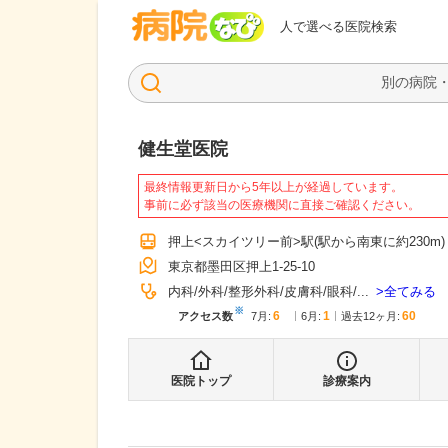
病院なび
人で選べる医院検索
健生堂医院
最終情報更新日から5年以上が経過しています。
事前に必ず該当の医療機関に直接ご確認ください。
押上<スカイツリー前>駅
(駅から
南東に約230m
)
東京都墨田区押上1-25-10
全てみる
内科
外科
整形外科
皮膚科
眼科
...
※
6
1
60
アクセス数
7月
:
6月
:
過去12ヶ月:
医院トップ
診療案内