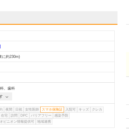
]
東に約230m
)
科
、
歯科
す
約
夜間
日祝
女性医師
スマホ保険証
入院可
キッズ
クレカ
在宅
訪問
DPC
バリアフリー
感染予防
オピニオン情報提供可
地域連携