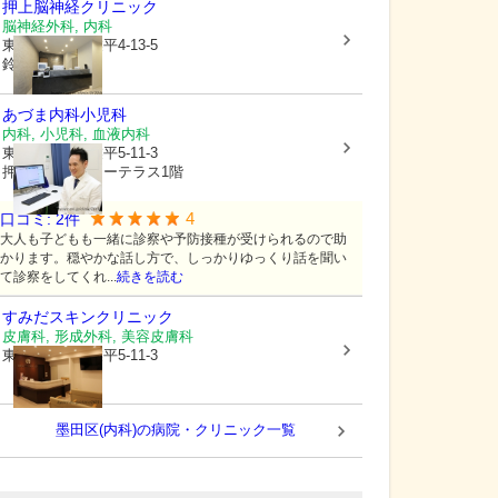
押上脳神経クリニック
脳神経外科, 内科
東京都墨田区
業平4-13-5
鈴木ビル1F
あづま内科小児科
内科, 小児科, 血液内科
東京都墨田区
業平5-11-3
押上スカイビューテラス1階
4
口コミ:
2
件
大人も子どもも一緒に診察や予防接種が受けられるので助
かります。穏やかな話し方で、しっかりゆっくり話を聞い
て診察をしてくれ...
続きを読む
すみだスキンクリニック
皮膚科, 形成外科, 美容皮膚科
東京都墨田区
業平5-11-3
墨田区(内科)の病院・クリニック一覧