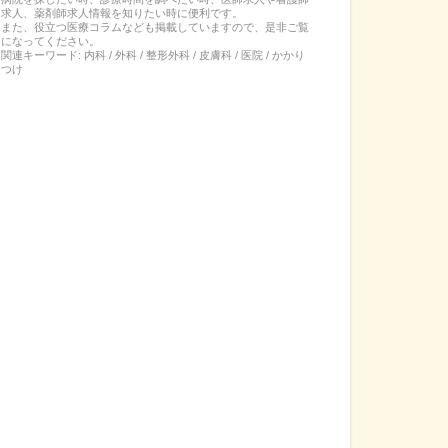
求人、薬剤師求人情報を知りたい時に便利です。
また、役立つ医療コラムなども掲載していますので、是非ご覧
になってください。
関連キーワード:
内科 / 外科 / 整形外科 / 皮膚科 / 医院 / かかり
つけ