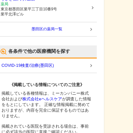
薬局
東京都墨田区
業平三丁目10番9号
業平北澤ビル
墨田区
の薬局一覧
各条件で他の医療機関を探す
COVID-19検査/治療
(
墨田区
)
《掲載している情報についてのご注意》
掲載している各種情報は、ミーカンパニー株式
会社および
株式会社eヘルスケア
が調査した情報
をもとにしています。 正確な情報掲載に努めて
おりますが、内容を完全に保証するものではあ
りません。
掲載されている医院を受診される場合は、事前
に必ず該当の医院に直接ご確認ください。