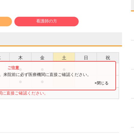
看護師の方
水
木
金
土
日
祝
●
●
●
●
す。来院前に必ず医療機関に直接ご確認ください。
●
●
●
×閉じる
関に直接ご確認ください。