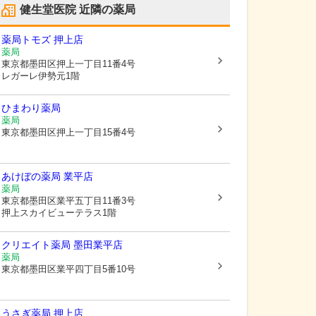
健生堂医院
近隣の薬局
薬局トモズ 押上店
薬局
東京都墨田区
押上一丁目11番4号
レガーレ伊勢元1階
ひまわり薬局
薬局
東京都墨田区
押上一丁目15番4号
あけぼの薬局 業平店
薬局
東京都墨田区
業平五丁目11番3号
押上スカイビューテラス1階
クリエイト薬局 墨田業平店
薬局
東京都墨田区
業平四丁目5番10号
うさぎ薬局 押上店