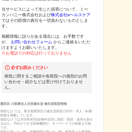
当サービスによって生じた損害について、ミー
カンパニー株式会社および
株式会社eヘルスケア
ではその賠償の責任を一切負わないものとしま
す。
掲載情報に誤りがある場合には、お手数です
が、
お問い合わせフォーム
からご連絡をいただ
けますようお願いいたします。
※お電話での対応は行っておりません
必ずお読みください
病気に関するご相談や各医院への個別のお問
い合わせ・紹介などは受け付けておりませ
ん。
墨田区
の
医療法人社団健生堂 健生堂医院
情報
病院なび では、
東京都
墨田区
の
健生堂医院
の
評判・求人・転職
情報を掲載しています。
病院なび では市区町村別/診療科目別に病院・医院・薬局を探せ
るほか、予約ができる医療機関や、キーワードでの検索も可能
です。
病院を探したい時、診療時間を調べたい時、医師求人や看護師