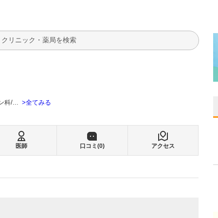
検索
全てみる
ン科
...
医師
口コミ(
0
)
アクセス