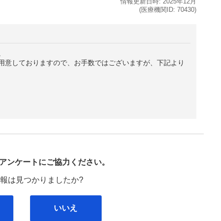
情報更新日時:
2025年
12月
(医療機関ID:
70430
)
。
用意しておりますので、お手数ではございますが、下記より
び
アンケートにご協力ください。
報は見つかりましたか?
いいえ