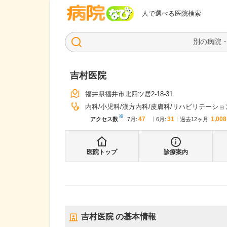
病院なび
人で選べる医院検索
吉村医院
福井県福井市北四ツ居2-18-31
内科
小児科
漢方内科
皮膚科
リハビリテーショ
※
47
31
1,008
アクセス数
7月
:
6月
:
過去12ヶ月:
医院トップ
診療案内
吉村医院
の基本情報