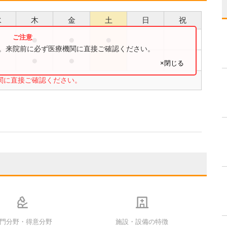
水
木
金
土
日
祝
●
●
●
●
す。来院前に必ず医療機関に直接ご確認ください。
●
●
×閉じる
関に直接ご確認ください。
門分野・得意分野
施設・設備の特徴