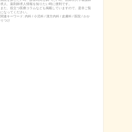
求人、薬剤師求人情報を知りたい時に便利です。
また、役立つ医療コラムなども掲載していますので、是非ご覧
になってください。
関連キーワード:
内科 / 小児科 / 漢方内科 / 皮膚科 / 医院 / かか
りつけ