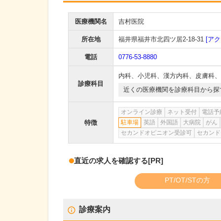
医療機関名
吉村医院
所在地
福井県福井市北四ツ居2-18-31
[アク
電話
0776-53-8880
内科
、
小児科
、
漢方内科
、
皮膚科
、
診療科目
近くの医療機関を診療科目から探
オンライン診療
ネット受付
電話予
特徴
駐車場
英語
外国語
大病院
がん
セカンドオピニオン受診可
セカンド
直近の求人を確認する
[PR]
PT/OT/STの方
診療案内