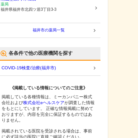
薬局
福井県福井市
北四ツ居3丁目3-3
福井市
の薬局一覧
各条件で他の医療機関を探す
COVID-19検査/治療
(
福井市
)
《掲載している情報についてのご注意》
掲載している各種情報は、ミーカンパニー株式
会社および
株式会社eヘルスケア
が調査した情報
をもとにしています。 正確な情報掲載に努めて
おりますが、内容を完全に保証するものではあ
りません。
掲載されている医院を受診される場合は、事前
に必ず該当の医院に直接ご確認ください。