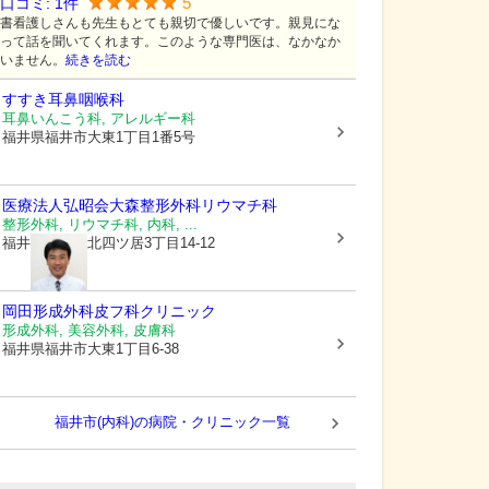
5
口コミ:
1
件
書看護しさんも先生もとても親切で優しいです。親見にな
って話を聞いてくれます。このような専門医は、なかなか
いません。
続きを読む
すすき耳鼻咽喉科
耳鼻いんこう科, アレルギー科
福井県福井市
大東1丁目1番5号
医療法人弘昭会
大森整形外科リウマチ科
整形外科, リウマチ科, 内科, ...
福井県福井市
北四ツ居3丁目14-12
岡田形成外科皮フ科クリニック
形成外科, 美容外科, 皮膚科
福井県福井市
大東1丁目6-38
福井市(内科)の病院・クリニック一覧