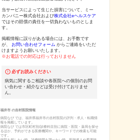
当サービスによって生じた損害について、ミー
カンパニー株式会社および
株式会社eヘルスケア
ではその賠償の責任を一切負わないものとしま
す。
掲載情報に誤りがある場合には、お手数です
が、
お問い合わせフォーム
からご連絡をいただ
けますようお願いいたします。
※お電話での対応は行っておりません
必ずお読みください
病気に関するご相談や各医院への個別のお問
い合わせ・紹介などは受け付けておりませ
ん。
福井市
の
吉村医院
情報
病院なび では、
福井県
福井市
の
吉村医院
の
評判・求人・転職
情
報を掲載しています。
病院なび では市区町村別/診療科目別に病院・医院・薬局を探せ
るほか、予約ができる医療機関や、キーワードでの検索も可能
です。
病院を探したい時、診療時間を調べたい時、医師求人や看護師