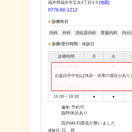
福井県福井市宝永4丁目3-9
[地図]
0776-60-1212
診療科目
内科
外科
消化器内科
胃腸内科
内分
診療/受付時間・休診日
診療時間
月
火
8:30～13:00
●
●
お盆(8月中旬)は休診・休業の場合があ
9:00～13:00
14:00～17:00
15:00～18:30
●
●
予約可
備考:
臨時休診あり
院内Wi-Fi環境が整いました
日、祝
休診日: