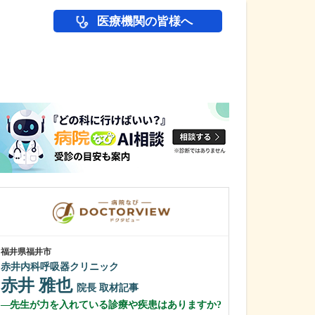
医療機関の皆様へ
医師(ドクター)の
福井県福井市
福井県坂井市
赤井内科呼吸器クリニック
クリニックはる
赤井 雅也
佐藤 嘉紀
院長
取材記事
先生が力を入れている診療や疾患はありますか?
日々の診療で心