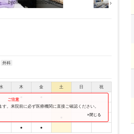
外科
水
木
金
土
日
祝
●
●
ります。来院前に必ず医療機関に直接ご確認ください。
●
×閉じる
●
●
●