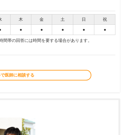
水
木
金
土
日
祝
●
●
●
●
●
●
夜時間帯の回答には時間を要する場合があります。
料で医師に相談する