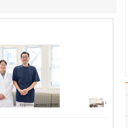
発熱や腹痛、アレルギー
などの一般的な症状や予
防接種で受診されるお子
さんのほか、長引く咳や
胸痛・動悸を訴えるお子
さん、ADHDなどの神経
発達症や不登校等こころ
の相談まで、さまざまな
症状やご相談で受診さ
れ…
>>記事全文を読む