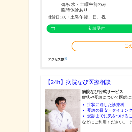
水・土曜午前のみ
備考:
臨時休診あり
水・土曜午後、日、祝
休診日:
初診受付
こ
※
アクセス数
【24h】
病院なび医療相談
病院なび公式サービス
症状や受診について医師に
症状に適した診療科
受診の目安・タイミン
受診までに気をつける
などにご利用ください。（