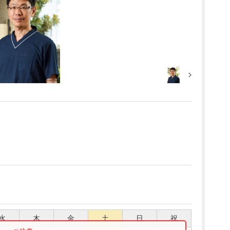
水
木
金
土
日
祝