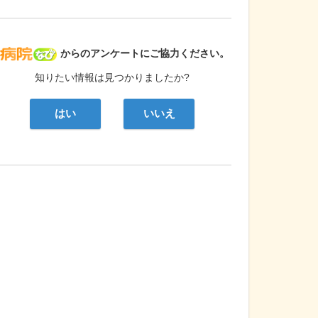
病院なび
からのアンケートにご協力ください。
知りたい情報は見つかりましたか?
はい
いいえ