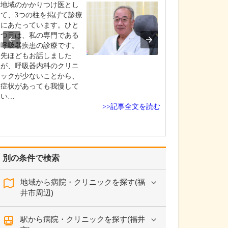
地域のかかりつけ医とし
私自身が子ども
て、3つの柱を掲げて診療
験した、患者さ
にあたっています。ひと
との親しみのあ
つ目は、私の専門である
くりを理想とし
呼吸器疾患の診療です。
患者さんに寄り
先ほどもお話しました
きるかぎり「優
が、呼吸器内科のクリニ
療」を実践する
ックが少ないことから、
がけています。
症状があっても我慢して
気をできるだけ
い…
階で…
>>記事全文を読む
別の条件で検索
地域から病院・クリニックを探す(福
井市周辺)
駅から病院・クリニックを探す(福井