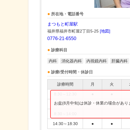
所在地・電話番号
まつもと町屋駅
福井県福井市町屋2丁目5-25
[地図]
0776-21-6550
診療科目
内科
消化器内科
内視鏡内科
肝臓内科
診療/受付時間・休診日
診療時間
月
火
8:30～12:30
●
●
お盆(8月中旬)は休診・休業の場合があ
8:30～13:00
8:30～14:00
14:30～18:30
●
●