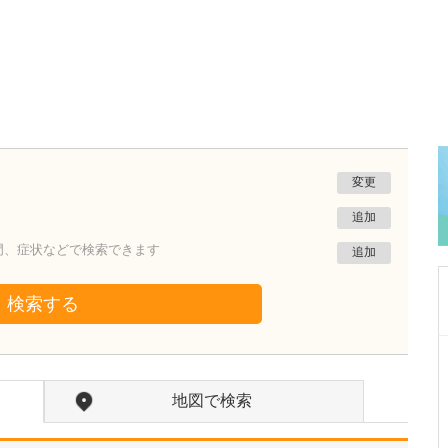
変更
追加
門、症状などで検索できます
追加
検索する
埼玉県川口市
ひろ小児科ファミリークリニック
地図で検索
神山 浩
院長
取材記事
どのような患者さんが来院されていますか。