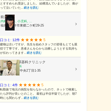
とすすめられ受診しました。 結構混んでいましたが、痛が
って泣いていた...
続きを読む
前川医院
内科, 外科, 小児科, ...
福井県福井市東郷二ケ町29-25
5
口コミ: 12件
建物は古いですが、先生を始めスタッフの皆様もとても親
切で丁寧です。患者さんを心から治療しようとする気持ち
が伝わってきます...
続きを読む
さいかわ泌尿器科クリニック
泌尿器科, 内科
福井県福井市中央2丁目1-35
5
口コミ: 4件
転勤族で地元の病院を知らなかったので、ネットで検索し
たら評判が良いとのこと。 最初は半信半疑でしたが、朝7
時にも関わらず...
続きを読む