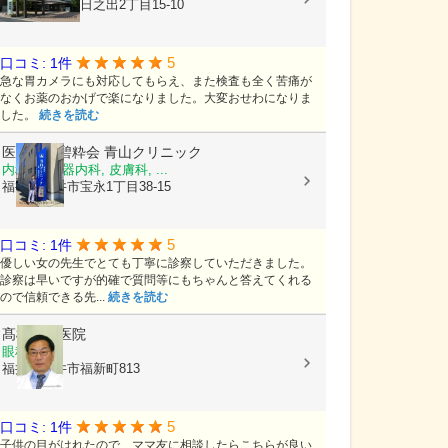
福井県福井市日之出2丁目15-10
5
口コミ: 1件
急な胃カメラにも対応してもらえ、また検査も全く苦痛が
なくお薬のおかげで楽になりました。大変おせわになりま
した。
続きを読む
医療法人碧粋会
青山クリニック
内科, 循環器内科, 皮膚科, ...
福井県福井市宝永1丁目38-15
5
口コミ: 1件
優しい女の先生でとても丁寧に診察していただきました。
診察は早いですが的確で質問等にもちゃんと答えてくれる
ので信頼できる先...
続きを読む
髙橋眼科医院
眼科
福井県福井市福新町813
5
口コミ: 1件
子供の目がはれたので、ママ友に相談したらこちらが良い