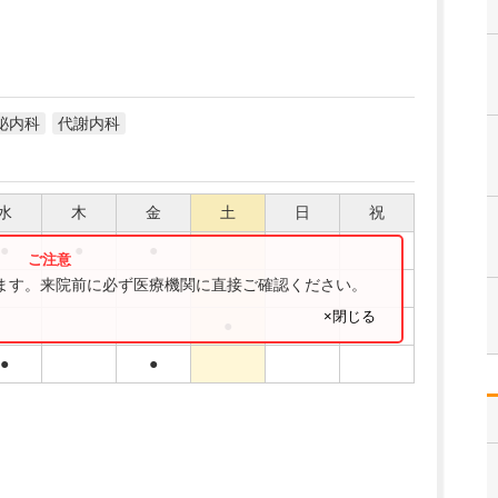
泌内科
代謝内科
水
木
金
土
日
祝
●
●
●
ります。来院前に必ず医療機関に直接ご確認ください。
●
×閉じる
●
●
●