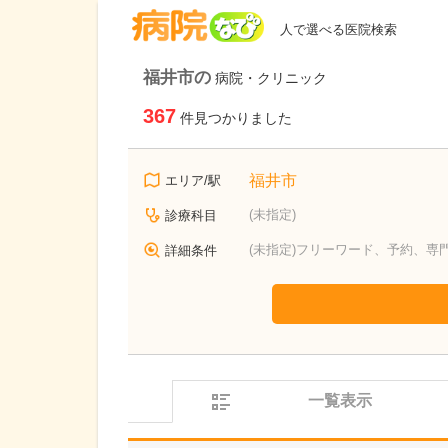
病院なび
人で選べる医院検索
福井市の
病院・クリニック
367
件見つかりました
福井市
エリア/駅
(未指定)
診療科目
(未指定)フリーワード、予約、専
詳細条件
一覧表示