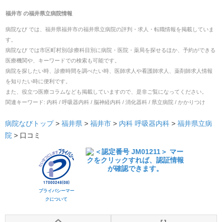
福井市
の
福井県立病院
情報
病院なび では、
福井県
福井市
の
福井県立病院
の
評判・求人・転職
情報を掲載していま
す。
病院なび では市区町村別/診療科目別に病院・医院・薬局を探せるほか、予約ができる
医療機関や、キーワードでの検索も可能です。
病院を探したい時、診療時間を調べたい時、医師求人や看護師求人、薬剤師求人情報
を知りたい時に便利です。
また、役立つ医療コラムなども掲載していますので、是非ご覧になってください。
関連キーワード:
内科 / 呼吸器内科 / 脳神経内科 / 消化器科 / 県立病院 / かかりつけ
病院なびトップ
>
福井県
>
福井市
>
内科
呼吸器内科
>
福井県立病
院
>
口コミ
プライバシーマー
クについて