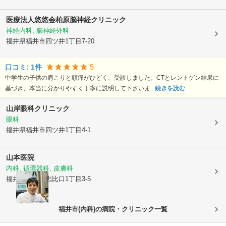
医療法人悠悠会
柏原脳神経クリニック
神経内科, 脳神経外科
福井県福井市
四ツ井1丁目7-20
5
口コミ:
1
件
中学生の子供の肩こりと頭痛がひどく、受診しました。CTとレントゲン結果に
基づき、本当に分かりやすく丁寧に説明して下さいま...
続きを読む
山岸眼科クリニック
眼科
福井県福井市
四ツ井1丁目4-1
山本医院
内科, 循環器科, 皮膚科
福井県福井市
志比口1丁目3-5
福井市(内科)の病院・クリニック一覧