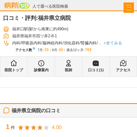
病院なび
人で選べる医院検索
口コミ・評判:
福井県立病院
福井口駅
(駅から
南東に約490m
)
福井県福井市四ツ井2-8-1
全てみる
内科
呼吸器内科
脳神経内科
消化器科
腎臓内科
...
※
33
43
703
アクセス数
7月
:
6月
:
過去12ヶ月:
医院トップ
診療案内
医師
口コミ(
1
)
アクセス
福井県立病院
の口コミ
1
4.00
件