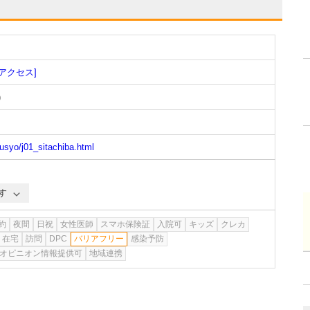
[アクセス]
)
ousyo/j01_sitachiba.html
す
約
夜間
日祝
女性医師
スマホ保険証
入院可
キッズ
クレカ
在宅
訪問
DPC
バリアフリー
感染予防
オピニオン情報提供可
地域連携