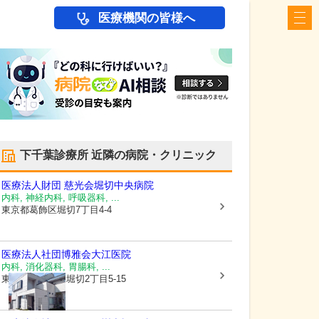
医療機関の皆様へ
下千葉診療所
近隣の病院・クリニック
医療法人財団 慈光会
堀切中央病院
内科, 神経内科, 呼吸器科, ...
東京都葛飾区
堀切7丁目4-4
医療法人社団博雅会
大江医院
内科, 消化器科, 胃腸科, ...
東京都葛飾区
東堀切2丁目5-15