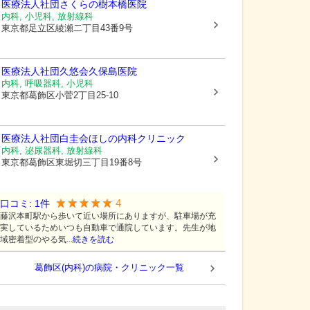
医療法人社団さくらの樹本橋医院
内科, 小児科, 放射線科
東京都足立区
綾瀬二丁目43番9号
医療法人社団久悠会
久保島医院
内科, 呼吸器科, 小児科
東京都葛飾区
小菅2丁目25-10
医療法人社団白圭会ほしの内科クリニック
内科, 泌尿器科, 放射線科
東京都葛飾区
東堀切三丁目19番8号
4
口コミ:
1
件
藤沢本町駅から歩いて近い場所にありますが、駐車場が充
実しているためいつも自動車で通院しています。先生が地
域密着型のやる気...
続きを読む
葛飾区(内科)の病院・クリニック一覧