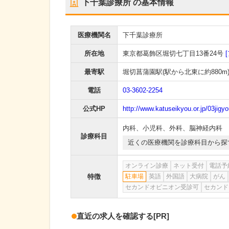
下千葉診療所
の基本情報
医療機関名
下千葉診療所
所在地
東京都葛飾区堀切七丁目13番24号
最寄駅
堀切菖蒲園駅
(駅から
北東に約880m
電話
03-3602-2254
公式HP
http://www.katuseikyou.or.jp/03jigy
内科
、
小児科
、
外科
、
脳神経内科
診療科目
近くの医療機関を診療科目から探
オンライン診療
ネット受付
電話予
特徴
駐車場
英語
外国語
大病院
がん
セカンドオピニオン受診可
セカンド
直近の求人を確認する
[PR]