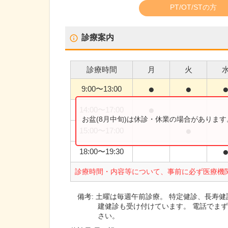
PT/OT/STの方
診療案内
診療時間
月
火
●
●
9:00
〜
13:00
●
14:00
〜
17:00
お盆(8月中旬)は休診・休業の場合がありま
●
15:00
〜
17:00
18:00
〜
19:30
診療時間・内容等について、事前に必ず医療機
備考:
土曜は毎週午前診療。 特定健診、長寿
建健診も受け付けています。 電話でまず
さい。