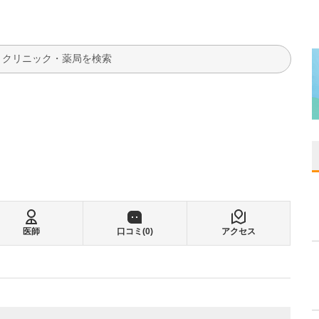
検索
医師
口コミ(
0
)
アクセス