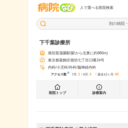
病院なび
人で選べる医院検索
下千葉診療所
堀切菖蒲園駅
(駅から
北東に約880m
)
東京都葛飾区堀切七丁目13番24号
内科
小児科
外科
脳神経内科
※
3
3
45
アクセス数
7月
:
6月
:
過去12ヶ月:
医院トップ
診療案内