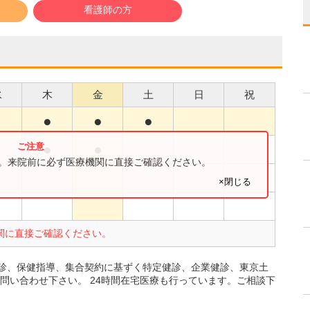
看護師の方
水
木
金
土
日
祝
●
●
●
●
●
●
す。来院前に必ず医療機関に直接ご確認ください。
×閉じる
●
関に直接ご確認ください。
健診、保健指導、集合契約に基ずく特定健診、企業健診、東京土
問い合わせ下さい。 24時間在宅医療も行っています。ご相談下