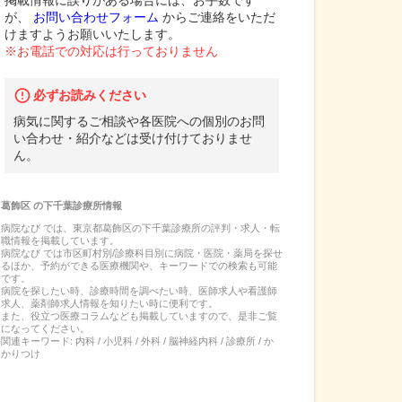
掲載情報に誤りがある場合には、お手数です
が、
お問い合わせフォーム
からご連絡をいただ
けますようお願いいたします。
※お電話での対応は行っておりません
必ずお読みください
病気に関するご相談や各医院への個別のお問
い合わせ・紹介などは受け付けておりませ
ん。
葛飾区
の
下千葉診療所
情報
病院なび では、
東京都
葛飾区
の
下千葉診療所
の
評判・求人・転
職
情報を掲載しています。
病院なび では市区町村別/診療科目別に病院・医院・薬局を探せ
るほか、予約ができる医療機関や、キーワードでの検索も可能
です。
病院を探したい時、診療時間を調べたい時、医師求人や看護師
求人、薬剤師求人情報を知りたい時に便利です。
また、役立つ医療コラムなども掲載していますので、是非ご覧
になってください。
関連キーワード:
内科 / 小児科 / 外科 / 脳神経内科 / 診療所 / か
かりつけ