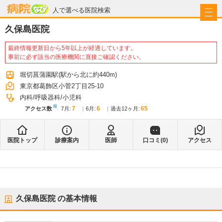
病院なび
人で選べる医院検索
久保島医院
最終情報更新日から5年以上が経過しています。
事前に必ず該当の医療機関に直接ご確認ください。
堀切菖蒲園駅
(駅から
北に約440m
)
東京都葛飾区小菅2丁目25-10
内科
呼吸器科
小児科
※
7
6
65
アクセス数
7月
:
6月
:
過去12ヶ月:
医院トップ
診療案内
医師
口コミ(
0
)
アクセス
久保島医院
の基本情報