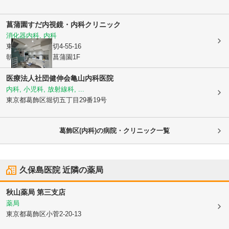
菖蒲園すだ内視鏡・内科クリニック
消化器内科, 内科
東京都葛飾区
堀切4-55-16
朝日プラザ堀切菖蒲園1F
医療法人社団健伸会亀山内科医院
内科, 小児科, 放射線科, ...
東京都葛飾区
堀切五丁目29番19号
葛飾区(内科)の病院・クリニック一覧
久保島医院
近隣の薬局
秋山薬局 第三支店
薬局
東京都葛飾区
小菅2-20-13