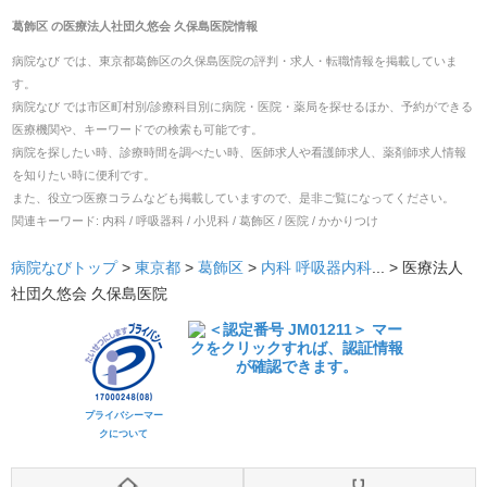
葛飾区
の
医療法人社団久悠会 久保島医院
情報
病院なび では、
東京都
葛飾区
の
久保島医院
の
評判・求人・転職
情報を掲載していま
す。
病院なび では市区町村別/診療科目別に病院・医院・薬局を探せるほか、予約ができる
医療機関や、キーワードでの検索も可能です。
病院を探したい時、診療時間を調べたい時、医師求人や看護師求人、薬剤師求人情報
を知りたい時に便利です。
また、役立つ医療コラムなども掲載していますので、是非ご覧になってください。
関連キーワード:
内科 / 呼吸器科 / 小児科 / 葛飾区 / 医院 / かかりつけ
病院なびトップ
>
東京都
>
葛飾区
>
内科
呼吸器内科
... >
医療法人
社団久悠会 久保島医院
プライバシーマー
クについて