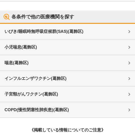
各条件で他の医療機関を探す
いびき/睡眠時無呼吸症候群(SAS)
(
葛飾区
)
小児喘息
(
葛飾区
)
喘息
(
葛飾区
)
インフルエンザワクチン
(
葛飾区
)
子宮頸がんワクチン
(
葛飾区
)
COPD(慢性閉塞性肺疾患)
(
葛飾区
)
《掲載している情報についてのご注意》