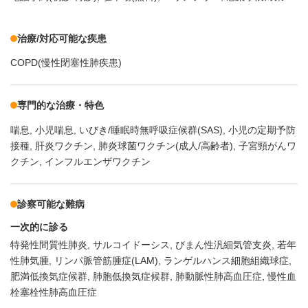
治療/対応可能な疾患
COPD(慢性閉塞性肺疾患)
専門的な治療・特色
喘息
小児喘息
いびき/睡眠時無呼吸症候群(SAS)
小児の定期予防
接種
肝炎ワクチン
肺炎球菌ワクチン(成人/高齢者)
子宮頸がんワ
クチン
インフルエンザワクチン
診察可能な難病
一次的に診る
特発性間質性肺炎
サルコイドーシス
びまん性汎細気管支炎
若年
性肺気腫
リンパ脈管筋腫症(LAM)
ランゲルハンス細胞組織球症
肥満低換気症候群
肺胞低換気症候群
肺動脈性肺高血圧症
慢性血
栓塞栓性肺高血圧症