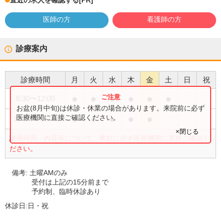
直近の求人を確認する
[PR]
医師の方
看護師の方
診療案内
診療時間
月
火
水
木
金
土
日
祝
●
●
●
●
●
●
8:30
〜
12:00
お盆(8月中旬)は休診・休業の場合があります。来院前に必ず
●
●
●
●
●
医療機関に直接ご確認ください。
15:00
〜
19:00
×閉じる
診療時間・内容等について、事前に必ず医療機関に直接ご確認く
ださい。
備考:
土曜AMのみ
受付は上記の15分前まで
予約制、臨時休診あり
休診日:
日・祝