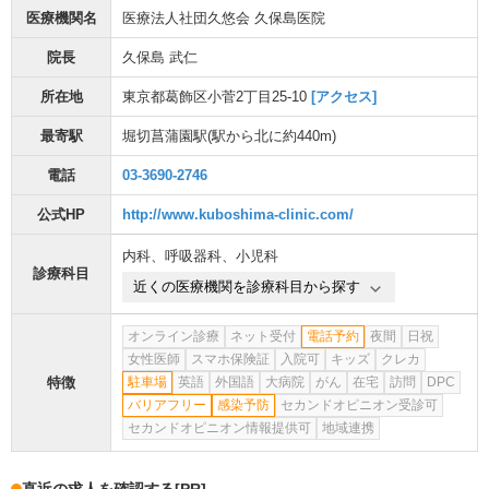
医療機関名
医療法人社団久悠会 久保島医院
院長
久保島 武仁
所在地
東京都葛飾区小菅2丁目25-10
[アクセス]
最寄駅
堀切菖蒲園駅
(駅から
北に約440m
)
電話
03-3690-2746
公式HP
http://www.kuboshima-clinic.com/
内科
、
呼吸器科
、
小児科
診療科目
近くの医療機関を診療科目から探す
オンライン診療
ネット受付
電話予約
夜間
日祝
女性医師
スマホ保険証
入院可
キッズ
クレカ
特徴
駐車場
英語
外国語
大病院
がん
在宅
訪問
DPC
バリアフリー
感染予防
セカンドオピニオン受診可
セカンドオピニオン情報提供可
地域連携