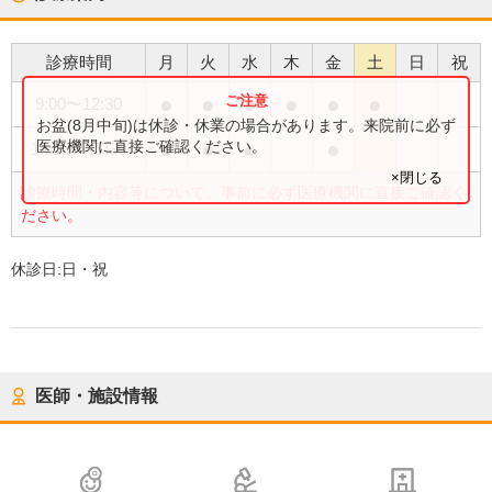
診療時間
月
火
水
木
金
土
日
祝
●
●
●
●
●
●
9:00
〜
12:30
お盆(8月中旬)は休診・休業の場合があります。来院前に必ず
●
●
●
●
医療機関に直接ご確認ください。
14:15
〜
17:30
×閉じる
診療時間・内容等について、事前に必ず医療機関に直接ご確認く
ださい。
休診日:
日・祝
医師・施設情報