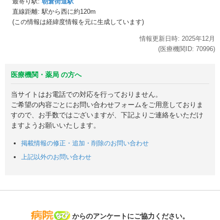
最寄り駅:
朝倉街道駅
直線距離: 駅から
西に約120m
(この情報は経緯度情報を元に生成しています)
情報更新日時:
2025年
12月
(医療機関ID:
70996
)
医療機関・薬局 の方へ
当サイトはお電話での対応を行っておりません。
ご希望の内容ごとにお問い合わせフォームをご用意しておりま
すので、お手数ではございますが、下記よりご連絡をいただけ
ますようお願いいたします。
掲載情報の修正・追加・削除のお問い合わせ
上記以外のお問い合わせ
病院なび
からのアンケートにご協力ください。