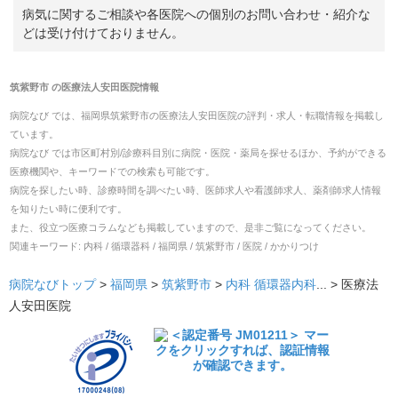
病気に関するご相談や各医院への個別のお問い合わせ・紹介な
どは受け付けておりません。
筑紫野市
の
医療法人安田医院
情報
病院なび では、
福岡県
筑紫野市
の
医療法人安田医院
の
評判・求人・転職
情報を掲載し
ています。
病院なび では市区町村別/診療科目別に病院・医院・薬局を探せるほか、予約ができる
医療機関や、キーワードでの検索も可能です。
病院を探したい時、診療時間を調べたい時、医師求人や看護師求人、薬剤師求人情報
を知りたい時に便利です。
また、役立つ医療コラムなども掲載していますので、是非ご覧になってください。
関連キーワード:
内科 / 循環器科 / 福岡県 / 筑紫野市 / 医院 / かかりつけ
病院なびトップ
>
福岡県
>
筑紫野市
>
内科
循環器内科
... >
医療法
人安田医院