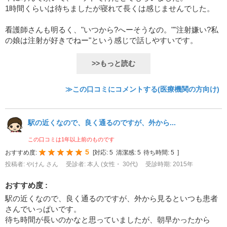
1時間くらいは待ちましたが寝れて長くは感じませんでした。
看護師さんも明るく、"いつから?へーそうなの。""注射嫌い?私
の娘は注射が好きでねー"という感じで話しやすいです。
>>もっと読む
≫この口コミにコメントする(医療機関の方向け)
駅の近くなので、良く通るのですが、外から...
この口コミは1年以上前のものです
5
おすすめ度:
[
対応:
5
清潔感:
5
待ち時間:
5
]
投稿者: やけん さん
受診者: 本人 (女性・ 30代)
受診時期: 2015年
おすすめ度 :
駅の近くなので、良く通るのですが、外から見るといつも患者
さんでいっぱいです。
待ち時間が長いのかなと思っていましたが、朝早かったから