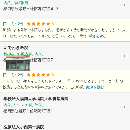
内科, 循環器科
福岡県筑紫野市
針摺西1丁目4-12
5
口コミ:
2
件
風邪による発熱で来院しました。 患者が多く待ち時間がかなりありそうで、入
り口側だったのもあって寒いなと思っていたら、受付...
続きを読む
いでわき医院
精神科, 心療内科, 内科, ...
福岡県筑紫野市
針摺西1丁目7-1
5
口コミ:
2
件
一方的でない治療をしてくださいます。 「この薬出しときますね」と一方的に
投薬する心療内科や精神科は多いですが、 この病院...
続きを読む
学校法人福岡大学
福岡大学筑紫病院
内科, リウマチ科, 外科, ...
福岡県筑紫野市
俗明院1丁目1-1
医療法人
小西第一病院