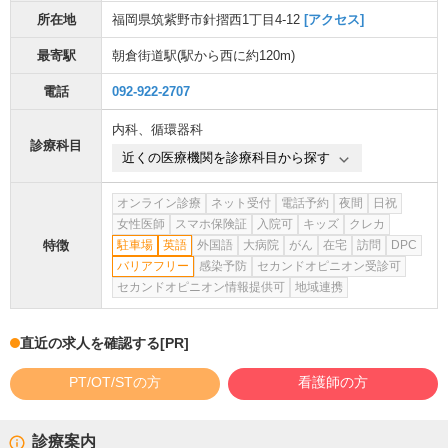
所在地
福岡県筑紫野市針摺西1丁目4-12
[アクセス]
最寄駅
朝倉街道駅
(駅から
西に約120m
)
電話
092-922-2707
内科
、
循環器科
診療科目
近くの医療機関を診療科目から探す
オンライン診療
ネット受付
電話予約
夜間
日祝
女性医師
スマホ保険証
入院可
キッズ
クレカ
特徴
駐車場
英語
外国語
大病院
がん
在宅
訪問
DPC
バリアフリー
感染予防
セカンドオピニオン受診可
セカンドオピニオン情報提供可
地域連携
直近の求人を確認する
[PR]
PT/OT/STの方
看護師の方
診療案内