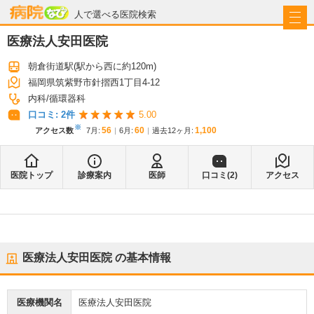
病院なび
人で選べる医院検索
医療法人安田医院
朝倉街道駅
(駅から
西に約120m
)
福岡県筑紫野市針摺西1丁目4-12
内科
循環器科
口コミ:
2
件
5.00
※
56
60
1,100
アクセス数
7月
:
6月
:
過去12ヶ月:
医院トップ
診療案内
医師
口コミ(
2
)
アクセス
医療法人安田医院
の基本情報
医療機関名
医療法人安田医院