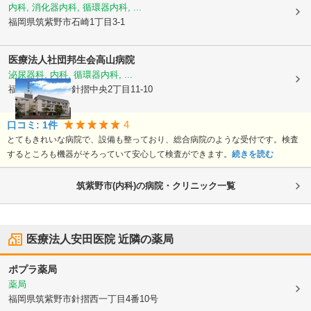
内科, 消化器内科, 循環器内科, ...
福岡県筑紫野市
石崎1丁目3-1
医療法人社団邦生会
高山病院
泌尿器科, 内科, 循環器内科, ...
福岡県筑紫野市
針摺中央2丁目11-10
4
口コミ:
1
件
とてもきれいな病院で、設備も整っており、総合病院のような受付です。検査
するところも機器がそろっていて安心して検査ができます。
続きを読む
筑紫野市(内科)の病院・クリニック一覧
医療法人安田医院
近隣の薬局
ポプラ薬局
薬局
福岡県筑紫野市
針摺西一丁目4番10号