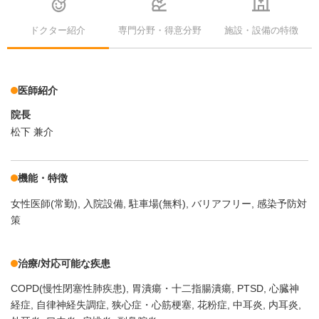
ドクター紹介
専門分野・得意分野
施設・設備の特徴
医師紹介
院長
松下 兼介
機能・特徴
女性医師(常勤)
入院設備
駐車場(無料)
バリアフリー
感染予防対
策
治療/対応可能な疾患
COPD(慢性閉塞性肺疾患)
胃潰瘍・十二指腸潰瘍
PTSD
心臓神
経症
自律神経失調症
狭心症・心筋梗塞
花粉症
中耳炎
内耳炎