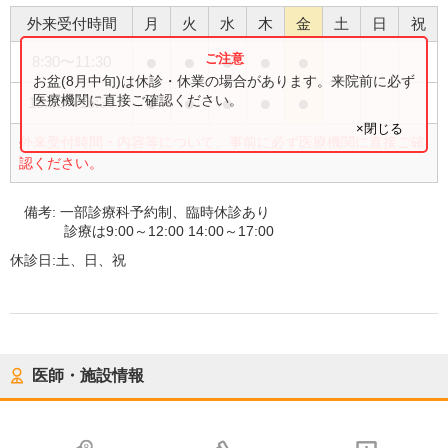
外来受付時間
月
火
水
木
金
土
日
祝
●
●
●
●
●
8:30
〜
11:30
お盆(8月中旬)は休診・休業の場合があります。来院前に必ず
●
●
●
●
●
医療機関に直接ご確認ください。
13:30
〜
16:30
×閉じる
外来受付時間・内容等について、事前に必ず医療機関に直接ご確
認ください。
備考:
一部診療科予約制、臨時休診あり
診療は9:00～12:00 14:00～17:00
休診日:
土、日、祝
医師・施設情報