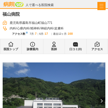
病院なび
人で選べる医院検索
福山病院
鹿児島県霧島市福山町福山771
内科
心療内科
精神科
神経内科
皮膚科
※
7
17
168
アクセス数
7月
:
6月
:
過去12ヶ月:
医院トップ
診療案内
医師
口コミ(
0
)
アクセス