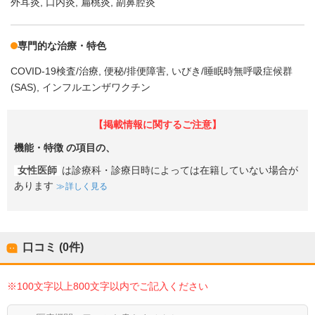
外耳炎
口内炎
扁桃炎
副鼻腔炎
専門的な治療・特色
COVID-19検査/治療
便秘/排便障害
いびき/睡眠時無呼吸症候群
(SAS)
インフルエンザワクチン
【掲載情報に関するご注意】
機能・特徴
の項目の、
女性医師
は診療科・診療日時によっては在籍していない場合が
あります
詳しく見る
口コミ (0件)
※100文字以上800文字以内でご記入ください