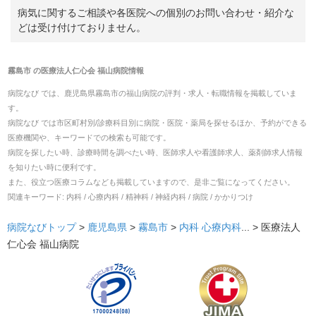
病気に関するご相談や各医院への個別のお問い合わせ・紹介な
どは受け付けておりません。
霧島市
の
医療法人仁心会 福山病院
情報
病院なび では、
鹿児島県
霧島市
の
福山病院
の
評判・求人・転職
情報を掲載していま
す。
病院なび では市区町村別/診療科目別に病院・医院・薬局を探せるほか、予約ができる
医療機関や、キーワードでの検索も可能です。
病院を探したい時、診療時間を調べたい時、医師求人や看護師求人、薬剤師求人情報
を知りたい時に便利です。
また、役立つ医療コラムなども掲載していますので、是非ご覧になってください。
関連キーワード:
内科 / 心療内科 / 精神科 / 神経内科 / 病院 / かかりつけ
病院なびトップ
>
鹿児島県
>
霧島市
>
内科
心療内科
... >
医療法人
仁心会 福山病院