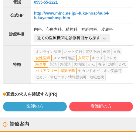
電話
0995-55-2221
http://www.minc.ne.jp/~fuku-hosp/sub4-
公式HP
fukuyamahosp.htm
内科
、
心療内科
、
精神科
、
神経内科
、
皮膚科
診療科目
近くの医療機関を診療科目から探す
オンライン診療
ネット受付
電話予約
夜間
日祝
女性医師
スマホ保険証
入院可
キッズ
クレカ
特徴
駐車場
英語
外国語
大病院
がん
在宅
訪問
DPC
バリアフリー
感染予防
セカンドオピニオン受診可
セカンドオピニオン情報提供可
地域連携
直近の求人を確認する
[PR]
医師の方
看護師の方
診療案内