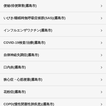
便秘/排便障害
(
霧島市
)
いびき/睡眠時無呼吸症候群(SAS)
(
霧島市
)
インフルエンザワクチン
(
霧島市
)
COVID-19検査/治療
(
霧島市
)
自律神経失調症
(
霧島市
)
口内炎
(
霧島市
)
狭心症・心筋梗塞
(
霧島市
)
花粉症
(
霧島市
)
COPD(慢性閉塞性肺疾患)
(
霧島市
)