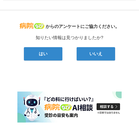
病院なび
からのアンケートにご協力ください。
知りたい情報は見つかりましたか?
はい
いいえ