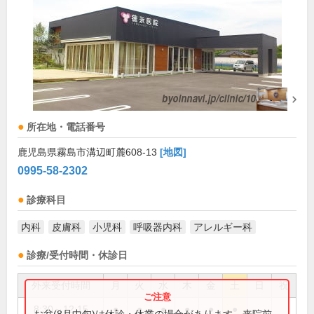
所在地・電話番号
鹿児島県霧島市溝辺町麓608-13
[地図]
0995-58-2302
診療科目
内科
皮膚科
小児科
呼吸器内科
アレルギー科
診療/受付時間・休診日
外来受付時間
月
火
水
木
金
土
日
祝
8:30～12:15
●
●
●
●
●
●
お盆(8月中旬)は休診・休業の場合があります。来院前