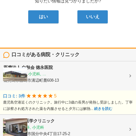
知りたい情報は見つかりましたか?
はい
いいえ
口コミがある病院・クリニック
医療法人 白秋会
徳永医院
内科, 皮膚科, 小児科, ...
鹿児島県霧島市溝辺町麓608-13
5
口コミ: 3件
鹿児島空港近くのクリニック。旅行中に3歳の長男が発熱し受診しました。丁寧
に診察され処方された薬を内服させると夕方には解熱...
続きを読む
あんず東洋医学クリニック
漢方内科, 内科, 小児科
鹿児島県霧島市国分中央4丁目17-25-2