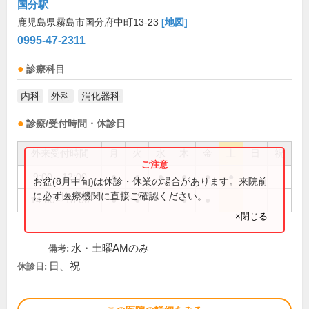
国分駅
鹿児島県霧島市国分府中町13-23
[地図]
0995-47-2311
診療科目
内科
外科
消化器科
診療/受付時間・休診日
外来受付時間
月
火
水
木
金
土
日
祝
9:00～12:00
●
●
●
●
●
●
お盆(8月中旬)は休診・休業の場合があります。来院前
に必ず医療機関に直接ご確認ください。
14:00～18:00
●
●
●
●
×閉じる
水・土曜AMのみ
備考:
日、祝
休診日: