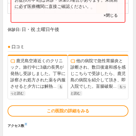
に必ず医療機関に直接ご確認ください。
15:00～18:15
●
●
●
●
●
×閉じる
日・祝 土曜日午後
休診日:
口コミ
鹿児島空港近くのクリニ
他の病院で急性胃腸炎と
ック。旅行中に3歳の長男が
診断され、数日後違和感を感
発熱し受診しました。丁寧に
じこちらで受診したら、鹿児
診察され処方された薬を内服
島の病院を紹介して頂き、即
させると夕方には解熱...
入院でした。盲腸破裂...
も
もっ
っと読む
と読む
この医院の詳細をみる
※
アクセス数