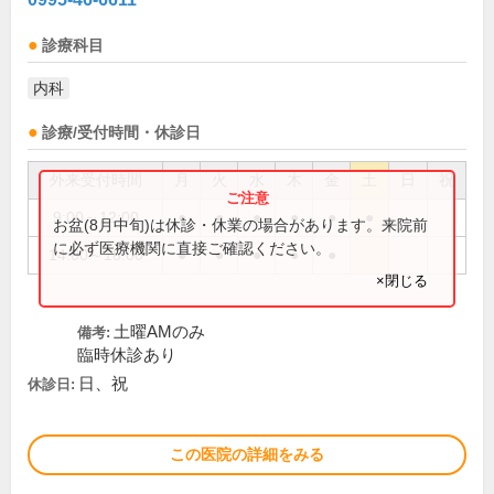
診療科目
内科
診療/受付時間・休診日
外来受付時間
月
火
水
木
金
土
日
祝
9:00～12:00
●
●
●
●
●
●
お盆(8月中旬)は休診・休業の場合があります。来院前
に必ず医療機関に直接ご確認ください。
14:00～18:00
●
●
●
●
●
×閉じる
土曜AMのみ
備考:
臨時休診あり
日、祝
休診日:
この医院の詳細をみる