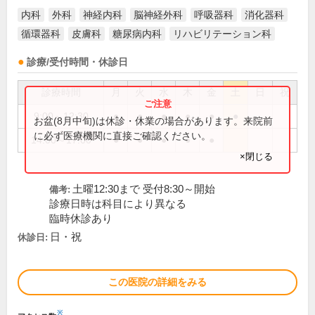
内科
外科
神経内科
脳神経外科
呼吸器科
消化器科
循環器科
皮膚科
糖尿病内科
リハビリテーション科
診療/受付時間・休診日
診療時間
月
火
水
木
金
土
日
祝
9:00～12:30
●
●
●
●
●
●
お盆(8月中旬)は休診・休業の場合があります。来院前
に必ず医療機関に直接ご確認ください。
14:00～17:00
●
●
●
●
●
×閉じる
土曜12:30まで 受付8:30～開始
備考:
診療日時は科目により異なる
臨時休診あり
日・祝
休診日:
この医院の詳細をみる
※