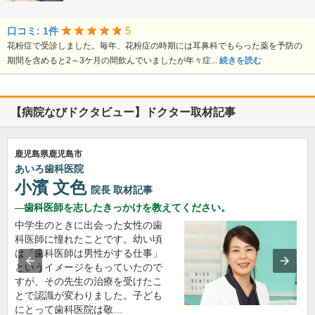
5
口コミ: 1件
花粉症で受診しました。毎年、花粉症の時期には耳鼻科でもらった薬を予防の
期間を含めると2～3ケ月の間飲んでいましたが年々症...
続きを読む
【病院なびドクタビュー】ドクター取材記事
鹿児島県鹿児島市
あいろ歯科医院
小濱 文色
院長
取材記事
歯科医師を志したきっかけを教えてください。
中学生のときに出会った女性の歯
科医師に憧れたことです。幼い頃
は「歯科医師は男性がする仕事」
というイメージをもっていたので
すが、その先生の治療を受けたこ
とで認識が変わりました。子ども
にとって歯科医院は敬…