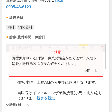
鹿児島県霧島市国分下井601-1
[地図]
0995-46-6123
診療科目
内科
消化器科
診療/受付時間・休診日
外来受付時間
月
火
水
木
金
土
日
祝
9:00～13:00
●
●
●
●
●
●
お盆(8月中旬)は休診・休業の場合があります。来院前
に必ず医療機関に直接ご確認ください。
14:00～18:00
●
●
●
●
×閉じる
水曜・土曜AMのみ午後は休診となります。
備考:
当医院はインフルエンザ予防接種(小児・成人)をし
ておりま...(
続きを読む
)
日、祝
休診日: