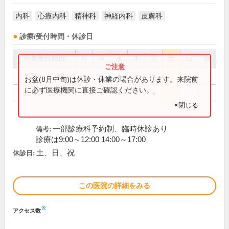
内科
心療内科
精神科
神経内科
皮膚科
診療/受付時間・休診日
外来受付時間
月
火
水
木
金
土
日
祝
8:30～11:30
●
●
●
●
●
お盆(8月中旬)は休診・休業の場合があります。来院前
に必ず医療機関に直接ご確認ください。
13:30～16:30
●
●
●
●
●
×閉じる
一部診療科予約制、臨時休診あり
備考:
診療は9:00～12:00 14:00～17:00
土、日、祝
休診日:
この医院の詳細をみる
※
アクセス数