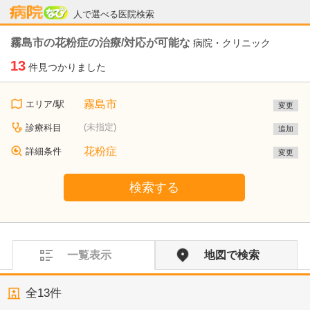
病院なび
人で選べる医院検索
霧島市の花粉症の治療/対応が可能な
病院・クリニック
13
件見つかりました
霧島市
エリア/駅
変更
(未指定)
診療科目
追加
花粉症
詳細条件
変更
検索する
一覧表示
地図で検索
全
13
件