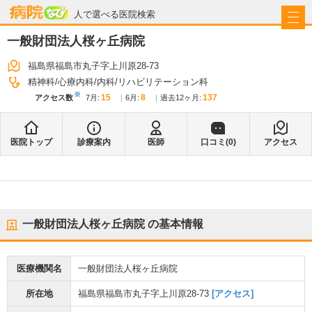
病院なび
人で選べる医院検索
一般財団法人桜ヶ丘病院
福島県福島市丸子字上川原28-73
精神科
心療内科
内科
リハビリテーション科
※
15
8
137
アクセス数
7月
:
6月
:
過去12ヶ月:
医院トップ
診療案内
医師
口コミ(
0
)
アクセス
一般財団法人桜ヶ丘病院
の基本情報
医療機関名
一般財団法人桜ヶ丘病院
所在地
福島県福島市丸子字上川原28-73
[アクセス]