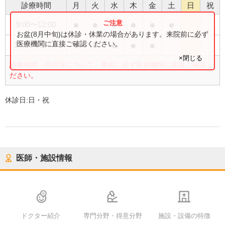
診療時間
月
火
水
木
金
土
日
祝
●
●
●
●
●
●
9:00
〜
12:00
お盆(8月中旬)は休診・休業の場合があります。来院前に必ず
●
●
●
●
●
医療機関に直接ご確認ください。
13:30
〜
17:00
×閉じる
診療時間・内容等について、事前に必ず医療機関に直接ご確認く
ださい。
休診日:
日・祝
医師・施設情報
ドクター紹介
専門分野・得意分野
施設・設備の特徴