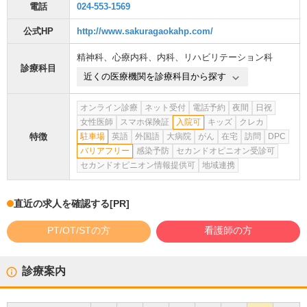
電話
024-553-1569
公式HP
http://www.sakuragaokahp.com/
精神科
、
心療内科
、
内科
、
リハビリテーション科
診療科目
近くの医療機関を診療科目から探す
オンライン診療
ネット受付
電話予約
夜間
日祝
女性医師
スマホ保険証
入院可
キッズ
クレカ
特徴
駐車場
英語
外国語
大病院
がん
在宅
訪問
DPC
バリアフリー
感染予防
セカンドオピニオン受診可
セカンドオピニオン情報提供可
地域連携
直近の求人を確認する
[PR]
PT/OT/STの方
看護師の方
診療案内