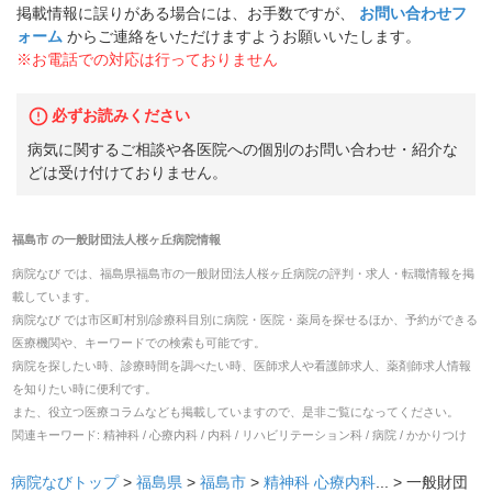
掲載情報に誤りがある場合には、お手数ですが、
お問い合わせフ
ォーム
からご連絡をいただけますようお願いいたします。
※お電話での対応は行っておりません
必ずお読みください
病気に関するご相談や各医院への個別のお問い合わせ・紹介な
どは受け付けておりません。
福島市
の
一般財団法人桜ヶ丘病院
情報
病院なび では、
福島県
福島市
の
一般財団法人桜ヶ丘病院
の
評判・求人・転職
情報を掲
載しています。
病院なび では市区町村別/診療科目別に病院・医院・薬局を探せるほか、予約ができる
医療機関や、キーワードでの検索も可能です。
病院を探したい時、診療時間を調べたい時、医師求人や看護師求人、薬剤師求人情報
を知りたい時に便利です。
また、役立つ医療コラムなども掲載していますので、是非ご覧になってください。
関連キーワード:
精神科 / 心療内科 / 内科 / リハビリテーション科 / 病院 / かかりつけ
病院なびトップ
>
福島県
>
福島市
>
精神科
心療内科
... >
一般財団