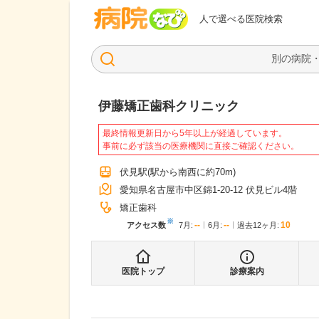
病院なび
人で選べる医院検索
伊藤矯正歯科クリニック
最終情報更新日から5年以上が経過しています。
事前に必ず該当の医療機関に直接ご確認ください。
伏見駅
(駅から
南西に約70m
)
愛知県名古屋市中区錦1-20-12 伏見ビル4階
矯正歯科
※
--
--
10
アクセス数
7月
:
6月
:
過去12ヶ月:
医院トップ
診療案内