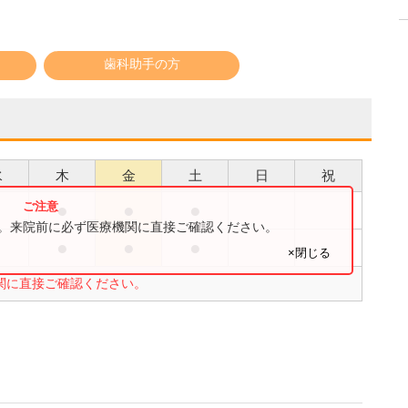
歯科助手の方
水
木
金
土
日
祝
●
●
●
す。来院前に必ず医療機関に直接ご確認ください。
●
●
●
×閉じる
関に直接ご確認ください。