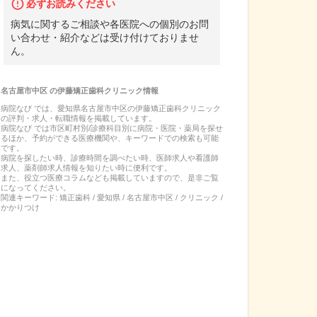
必ずお読みください
病気に関するご相談や各医院への個別のお問
い合わせ・紹介などは受け付けておりませ
ん。
名古屋市中区
の
伊藤矯正歯科クリニック
情報
病院なび では、
愛知県
名古屋市中区
の
伊藤矯正歯科クリニック
の
評判・求人・転職
情報を掲載しています。
病院なび では市区町村別/診療科目別に病院・医院・薬局を探せ
るほか、予約ができる医療機関や、キーワードでの検索も可能
です。
病院を探したい時、診療時間を調べたい時、医師求人や看護師
求人、薬剤師求人情報を知りたい時に便利です。
また、役立つ医療コラムなども掲載していますので、是非ご覧
になってください。
関連キーワード:
矯正歯科 / 愛知県 / 名古屋市中区 / クリニック /
かかりつけ