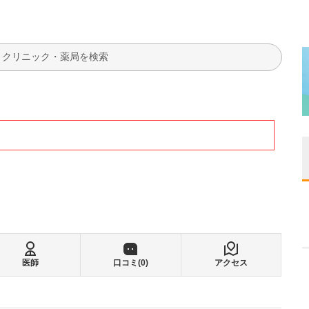
検索
医師
口コミ(
0
)
アクセス