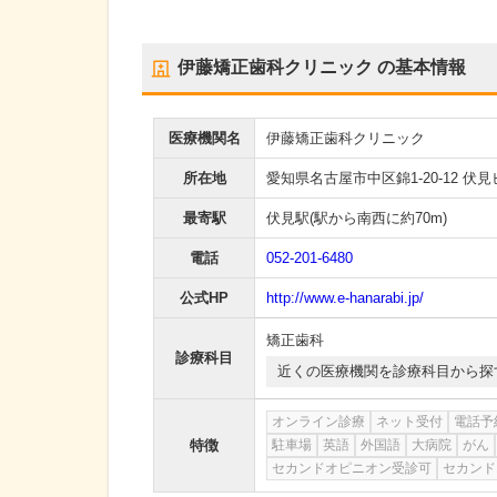
伊藤矯正歯科クリニック
の基本情報
医療機関名
伊藤矯正歯科クリニック
所在地
愛知県名古屋市中区錦1-20-12 伏見
最寄駅
伏見駅
(駅から
南西に約70m
)
電話
052-201-6480
公式HP
http://www.e-hanarabi.jp/
矯正歯科
診療科目
近くの医療機関を診療科目から探
オンライン診療
ネット受付
電話予
特徴
駐車場
英語
外国語
大病院
がん
セカンドオピニオン受診可
セカンド