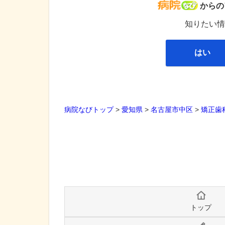
病院な
からの
知りたい情
はい
病院なびトップ
>
愛知県
>
名古屋市中区
>
矯正歯
トップ