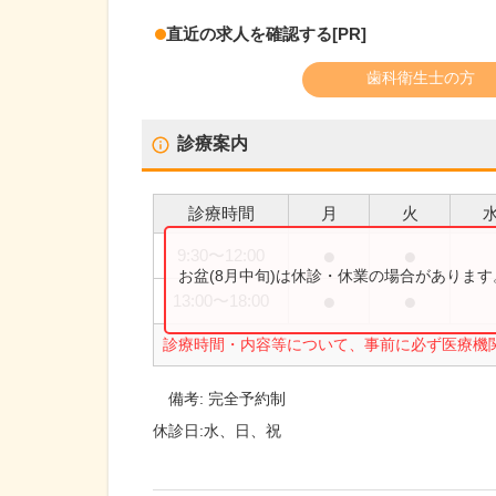
直近の求人を確認する
[PR]
歯科衛生士の方
診療案内
診療時間
月
火
●
●
9:30
〜
12:00
お盆(8月中旬)は休診・休業の場合がありま
●
●
13:00
〜
18:00
診療時間・内容等について、事前に必ず医療機
備考:
完全予約制
休診日:
水、日、祝