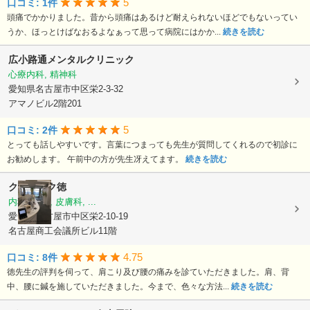
5
口コミ: 1件
頭痛でかかりました。昔から頭痛はあるけど耐えられないほどでもないってい
うか、ほっとけばなおるよなぁって思って病院にはかか...
続きを読む
広小路通メンタルクリニック
心療内科, 精神科
愛知県名古屋市中区栄2-3-32
アマノビル2階201
5
口コミ: 2件
とっても話しやすいです。言葉につまっても先生が質問してくれるので初診に
お勧めします。 午前中の方が先生冴えてます。
続きを読む
クリニック徳
内科, 外科, 皮膚科, ...
愛知県名古屋市中区栄2-10-19
名古屋商工会議所ビル11階
4.75
口コミ: 8件
徳先生の評判を伺って、肩こり及び腰の痛みを診ていただきました。肩、背
中、腰に鍼を施していただきました。今まで、色々な方法...
続きを読む