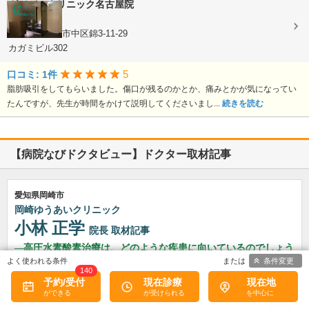
ガーデンクリニック名古屋院
美容外科
愛知県名古屋市中区錦3-11-29
カガミビル302
5
口コミ: 1件
脂肪吸引をしてもらいました。傷口が残るのかとか、痛みとかが気になってい
たんですが、先生が時間をかけて説明してくださいまし...
続きを読む
【病院なびドクタビュー】ドクター取材記事
愛知県岡崎市
岡崎ゆうあいクリニック
小林 正学
院長
取材記事
高圧水素酸素治療は、どのような疾患に向いているのでしょう
か?
条件変更
140
高圧水素酸素治療では、ドーム型
予約/受付
現在診療
現在地
のカプセルの中を1.9気圧の高気
圧の環境にし、高濃度の酸素50%