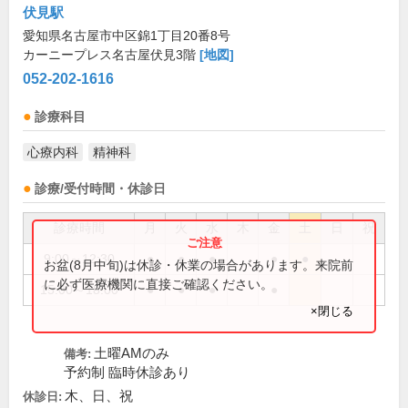
伏見駅
愛知県名古屋市中区錦1丁目20番8号
カーニープレス名古屋伏見3階
[地図]
052-202-1616
診療科目
心療内科
精神科
診療/受付時間・休診日
診療時間
月
火
水
木
金
土
日
祝
9:00～12:30
●
●
●
●
●
お盆(8月中旬)は休診・休業の場合があります。来院前
に必ず医療機関に直接ご確認ください。
15:00～18:00
●
●
●
●
×閉じる
土曜AMのみ
備考:
予約制 臨時休診あり
木、日、祝
休診日: