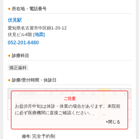
所在地・電話番号
伏見駅
愛知県名古屋市中区錦1-20-12
伏見ビル4階
[地図]
052-201-6480
診療科目
矯正歯科
診療/受付時間・休診日
診療時間
月
火
水
木
金
土
日
祝
9:30～12:00
●
●
●
●
●
お盆(8月中旬)は休診・休業の場合があります。来院前
に必ず医療機関に直接ご確認ください。
13:00～18:00
●
●
●
●
●
×閉じる
完全予約制
備考: