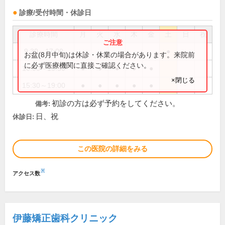
診療/受付時間・休診日
診療時間
月
火
水
木
金
土
日
祝
9:30～17:00
●
お盆(8月中旬)は休診・休業の場合があります。来院前
に必ず医療機関に直接ご確認ください。
10:00～13:30
●
●
●
●
●
×閉じる
15:30～19:00
●
●
●
●
●
初診の方は必ず予約をしてください。
備考:
日、祝
休診日:
この医院の詳細をみる
※
アクセス数
伊藤矯正歯科クリニック