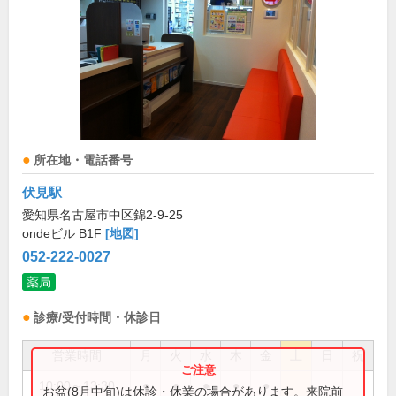
所在地・電話番号
伏見駅
愛知県名古屋市中区錦2-9-25
ondeビル B1F
[地図]
052-222-0027
薬局
診療/受付時間・休診日
営業時間
月
火
水
木
金
土
日
祝
10:00～13:30
●
●
●
●
●
お盆(8月中旬)は休診・休業の場合があります。来院前