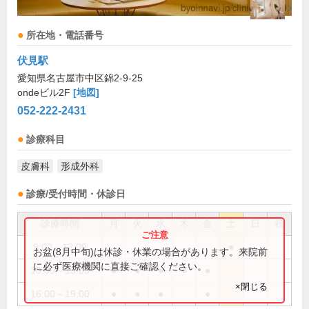
所在地・電話番号
伏見駅
愛知県名古屋市中区錦2-9-25
ondeビル2F
[地図]
052-222-2431
診療科目
皮膚科
形成外科
診療/受付時間・休診日
診療時間
月
火
水
木
金
土
日
祝
9:00～12:00
●
お盆(8月中旬)は休診・休業の場合があります。来院前
に必ず医療機関に直接ご確認ください。
10:00～13:00
●
●
●
●
●
×閉じる
16:00～19:00
●
●
●
●