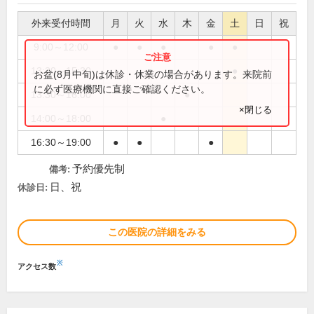
外来受付時間
月
火
水
木
金
土
日
祝
9:00～12:00
●
●
●
●
●
13:30～15:30
●
お盆(8月中旬)は休診・休業の場合があります。来院前
に必ず医療機関に直接ご確認ください。
13:30～16:00
●
×閉じる
14:00～18:00
●
16:30～19:00
●
●
●
予約優先制
備考:
日、祝
休診日:
この医院の詳細をみる
※
アクセス数