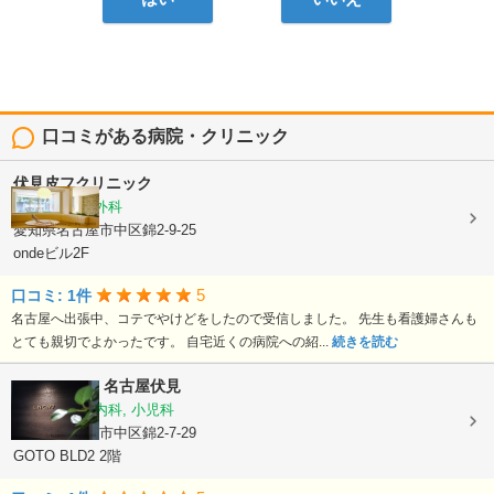
口コミがある病院・クリニック
伏見皮フクリニック
皮膚科, 形成外科
愛知県名古屋市中区錦2-9-25
ondeビル2F
5
口コミ: 1件
名古屋へ出張中、コテでやけどをしたので受信しました。 先生も看護婦さんも
とても親切でよかったです。 自宅近くの病院への紹...
続きを読む
CLINIC No7 名古屋伏見
内科, 脳神経内科, 小児科
愛知県名古屋市中区錦2-7-29
GOTO BLD2 2階