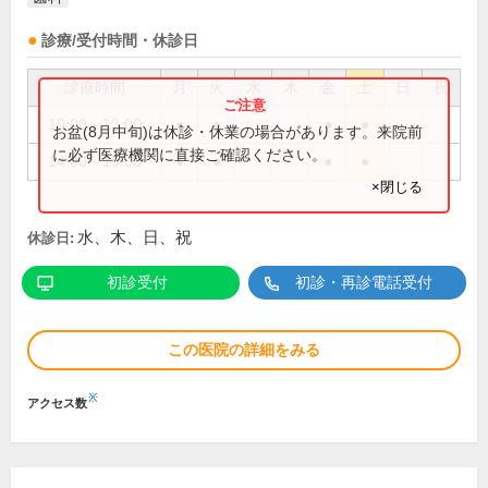
診療/受付時間・休診日
診療時間
月
火
水
木
金
土
日
祝
10:00～13:00
●
●
●
●
お盆(8月中旬)は休診・休業の場合があります。来院前
に必ず医療機関に直接ご確認ください。
14:00～19:00
●
●
●
●
×閉じる
水、木、日、祝
休診日:
初診受付
初診・再診電話受付
この医院の詳細をみる
※
アクセス数