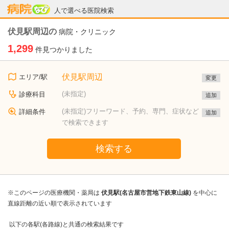
病院なび
人で選べる医院検索
伏見駅周辺の
病院・クリニック
1,299
件見つかりました
伏見駅周辺
エリア/駅
変更
(未指定)
診療科目
追加
(未指定)フリーワード、予約、専門、症状など
詳細条件
追加
で検索できます
検索する
※このページの医療機関・薬局は
伏見駅(名古屋市営地下鉄東山線)
を中心に
直線距離の近い順で表示されています
以下の各駅(各路線)と共通の検索結果です