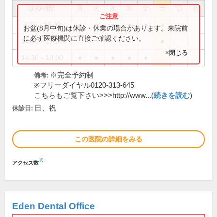
診療時間
月
火
水
木
金
土
日
祝
9:30～13:00
●
●
●
●
●
●
お盆(8月中旬)は休診・休業の場合があります。来院前
に必ず医療機関に直接ご確認ください。
14:30～17:00
●
×閉じる
14:30～19:00
●
●
●
●
●
※完全予約制
備考:
※フリーダイヤル0120-313-645
こちらもご覧下さい>>>http://www...(
続きを読む
)
日、祝
休診日:
この医院の詳細をみる
※
アクセス数
Eden Dental Office