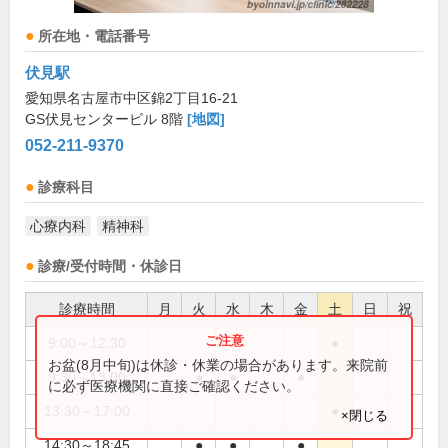
所在地・電話番号
伏見駅
愛知県名古屋市中区錦2丁目16-21
GS伏見センタービル 8階
[地図]
052-211-9370
診療科目
心療内科
精神科
診療/受付時間・休診日
診療時間
月
火
水
木
金
土
日
祝
9:00～12:30
●
お盆(8月中旬)は休診・休業の場合があります。来院前
9:30～13:00
●
●
●
に必ず医療機関に直接ご確認ください。
13:30～17:00
●
×閉じる
14:30～18:45
●
●
●