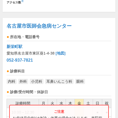
※
アクセス数
名古屋市医師会急病センター
所在地・電話番号
新栄町駅
愛知県名古屋市東区葵1-4-38
[地図]
052-937-7821
診療科目
内科
外科
小児科
耳鼻いんこう科
眼科
診療/受付時間・休診日
診療時間
月
火
水
木
金
土
日
祝
10:00～12:30
●
●