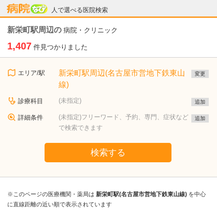
病院なび
人で選べる医院検索
新栄町駅周辺の
病院・クリニック
1,407
件見つかりました
新栄町駅周辺(名古屋市営地下鉄東山
エリア/駅
変更
線)
(未指定)
診療科目
追加
(未指定)フリーワード、予約、専門、症状など
詳細条件
追加
で検索できます
検索する
※このページの医療機関・薬局は
新栄町駅(名古屋市営地下鉄東山線)
を中心
に直線距離の近い順で表示されています