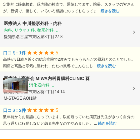
定期的に眼底検査、緑内障の検査で、通院してます。院長、スタッフの皆さん
が、親切で、優しく、いろいろ相談にのってもらってま...
続きを読む
医療法人
中川整形外科・内科
内科, リウマチ科, 整形外科, ...
愛知県名古屋市東区泉3丁目27-8
5
口コミ: 1件
高熱が3日続き近くの総合病院で2度みてもらうもただの風邪とのことでした。
頭痛と高熱と寒気に襲われ、ただの風邪でこんなにし...
続きを読む
医療法人育寿会
MIWA内科胃腸科CLINIC 葵
内科, 胃腸科, 消化器内科, ...
愛知県名古屋市東区葵2丁目14-14
M-STAGE AOI1階
5
口コミ: 2件
数年前からお世話になっています。以前通っていた病院は先生がきつく自分の
思う通りに行動しないと怒る先生なのでやめました。 ...
続きを読む