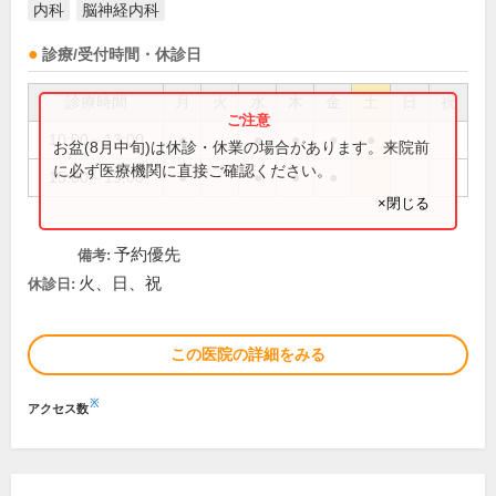
内科
脳神経内科
診療/受付時間・休診日
診療時間
月
火
水
木
金
土
日
祝
10:00～13:00
●
●
●
●
●
お盆(8月中旬)は休診・休業の場合があります。来院前
に必ず医療機関に直接ご確認ください。
15:00～19:00
●
●
●
●
×閉じる
予約優先
備考:
火、日、祝
休診日:
この医院の詳細をみる
※
アクセス数