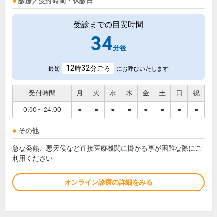
診療／受付時間・休診日
受診までの目安時間
34
分後
12
32
時
分ごろ
最短
にお呼びいたします
受付時間
月
火
水
木
金
土
日
祝
0:00～24:00
●
●
●
●
●
●
●
●
その他
急な発熱、悪天候など直接医療機関に掛かる事が困難な際にご
利用ください
オンライン診療の詳細をみる