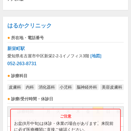
はるかクリニック
所在地・電話番号
新栄町駅
愛知県名古屋市中区新栄2-2-1イノフィス3階
[地図]
052-263-8731
診療科目
皮膚科
内科
消化器科
小児科
脳神経外科
美容皮膚科
診療/受付時間・休診日
診療時間
月
火
水
木
金
土
日
祝
9:30～12:30
●
●
●
●
●
お盆(8月中旬)は休診・休業の場合があります。来院前
に必ず医療機関に直接ご確認ください。