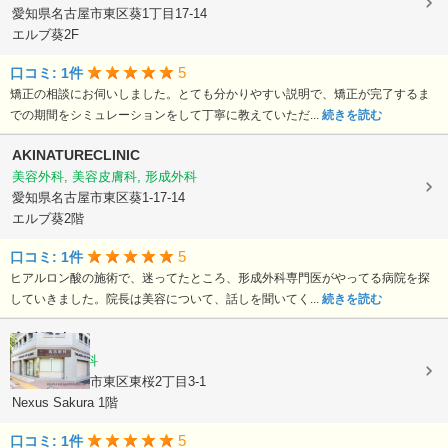
愛知県名古屋市東区葵1丁目17-14
エルブ葵2F
5
口コミ: 1件
矯正の相談にお伺いしました。とても分かりやすい説明で、矯正が完了するま
での期間をシミュレーションをして丁寧に教えていただ...
続きを読む
AKINATURECLINIC
美容外科, 美容皮膚科, 形成外科
愛知県名古屋市東区葵1-17-14
エルブ葵2階
5
口コミ: 1件
ヒアルロン酸の施術で、迷ってたところ、形成外科専門医がやってる病院を探
していきました。院長は美容について、話しを聞いてく...
続きを読む
高岳眼科
眼科, 小児眼科
愛知県名古屋市東区東桜2丁目3-1
Nexus Sakura 1階
5
口コミ: 1件