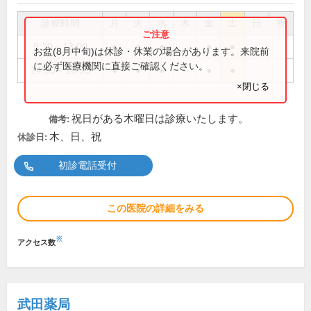
診療時間
月
火
水
木
金
土
日
祝
9:30～13:00
●
●
●
●
●
お盆(8月中旬)は休診・休業の場合があります。来院前
に必ず医療機関に直接ご確認ください。
14:30～18:30
●
●
●
●
●
×閉じる
祝日がある木曜日は診療いたします。
備考:
木、日、祝
休診日:
初診電話受付
この医院の詳細をみる
※
アクセス数
武田薬局