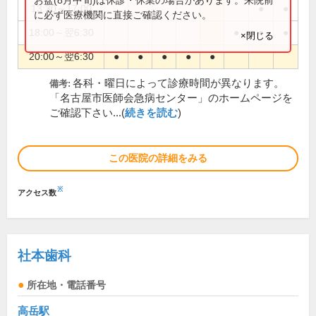
お盆(8月中旬)は休診・休業の場合があります。来院前
13:30～17:00
●
●
に必ず医療機関に直接ご確認ください。
18:00～翌6:30
●
●
●
×閉じる
20:00～翌6:30
●
●
●
●
●
各科・曜日によって診療時間が異なります。
備考:
「名古屋市医師会急病センター」のホームページを
ご確認下さい...(
続きを読む
)
この医院の詳細をみる
※
アクセス数
社本歯科
所在地・電話番号
高岳駅