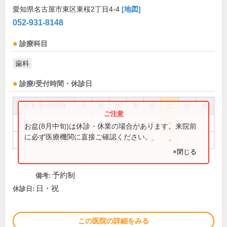
愛知県名古屋市東区東桜2丁目4-4
[地図]
052-931-8148
診療科目
歯科
診療/受付時間・休診日
外来受付時間
月
火
水
木
金
土
日
祝
9:00～12:30
●
●
●
●
●
●
お盆(8月中旬)は休診・休業の場合があります。来院前
に必ず医療機関に直接ご確認ください。
14:00～18:00
●
●
●
●
●
●
×閉じる
予約制
備考:
日・祝
休診日:
この医院の詳細をみる