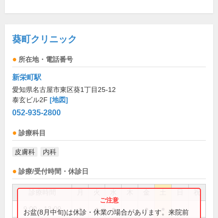
葵町クリニック
所在地・電話番号
新栄町駅
愛知県名古屋市東区葵1丁目25-12
泰玄ビル2F
[地図]
052-935-2800
診療科目
皮膚科
内科
診療/受付時間・休診日
診療時間
月
火
水
木
金
土
日
祝
9:00～13:00
●
●
●
●
●
お盆(8月中旬)は休診・休業の場合があります。来院前