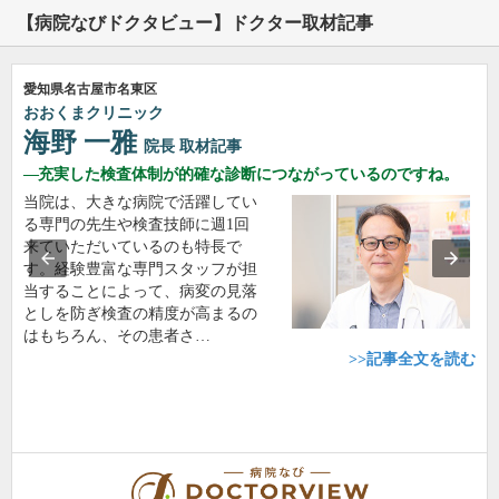
【病院なびドクタビュー】ドクター取材記事
愛知県名古屋市名東区
おおくまクリニック
海野 一雅
院長
取材記事
充実した検査体制が的確な診断につながっているのですね。
当院は、大きな病院で活躍してい
る専門の先生や検査技師に週1回
来ていただいているのも特長で
す。経験豊富な専門スタッフが担
当することによって、病変の見落
としを防ぎ検査の精度が高まるの
はもちろん、その患者さ…
>>記事全文を読む