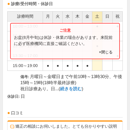
診療/受付時間・休診日
診療時間
月
火
水
木
金
土
日
祝
10:00～13:00
●
●
10:00～13:30
●
●
●
●
●
お盆(8月中旬)は休診・休業の場合があります。来院前
に必ず医療機関に直接ご確認ください。
13:30～15:30
●
×閉じる
13:30～17:00
●
15:00～19:00
●
●
●
●
●
月曜日～金曜日まで午前10時～13時30分、午後
備考:
15時～19時(18時半最終診療)
祝日診療あり。日...(
続きを読む
)
日
休診日:
口コミ
矯正の相談にお伺いしました。とても分かりやすい説明