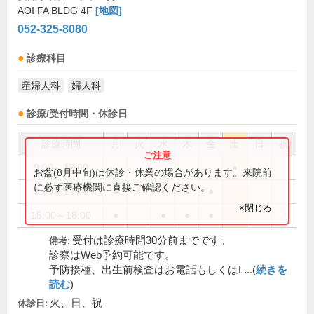
AOI FA BLDG 4F
[地図]
052-325-8080
診療科目
産婦人科
婦人科
診療/受付時間・休診日
診療時間
月
火
水
木
金
土
日
祝
9:00～13:00
●
お盆(8月中旬)は休診・休業の場合があります。来院前
に必ず医療機関に直接ご確認ください。
9:00～14:00
●
●
●
●
×閉じる
15:00～18:00
●
●
●
●
受付は診療時間30分前までです。
備考:
診察はWeb予約可能です。
予防接種、出生前検査はお電話もしくはL...(
続きを
読む
)
火、日、祝
休診日: