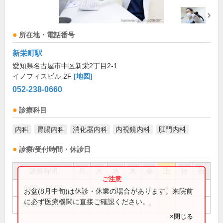
所在地・電話番号
新栄町駅
愛知県名古屋市中区新栄2丁目2-1
イノフィスビル 2F
[地図]
052-238-0660
診療科目
内科
胃腸内科
消化器内科
内視鏡内科
肛門内科
診療/受付時間・休診日
診療時間
月
火
水
木
金
土
日
祝
9:00～12:00
●
●
●
●
●
●
お盆(8月中旬)は休診・休業の場合があります。来院前
に必ず医療機関に直接ご確認ください。
15:00～17:00
●
●
●
●
×閉じる