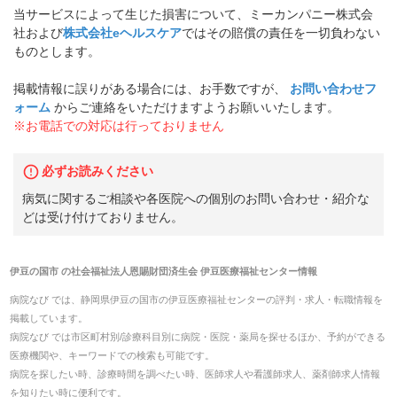
当サービスによって生じた損害について、ミーカンパニー株式会
社および
株式会社eヘルスケア
ではその賠償の責任を一切負わない
ものとします。
掲載情報に誤りがある場合には、お手数ですが、
お問い合わせフ
ォーム
からご連絡をいただけますようお願いいたします。
※お電話での対応は行っておりません
必ずお読みください
病気に関するご相談や各医院への個別のお問い合わせ・紹介な
どは受け付けておりません。
伊豆の国市
の
社会福祉法人恩賜財団済生会 伊豆医療福祉センター
情報
病院なび では、
静岡県
伊豆の国市
の
伊豆医療福祉センター
の
評判・求人・転職
情報を
掲載しています。
病院なび では市区町村別/診療科目別に病院・医院・薬局を探せるほか、予約ができる
医療機関や、キーワードでの検索も可能です。
病院を探したい時、診療時間を調べたい時、医師求人や看護師求人、薬剤師求人情報
を知りたい時に便利です。