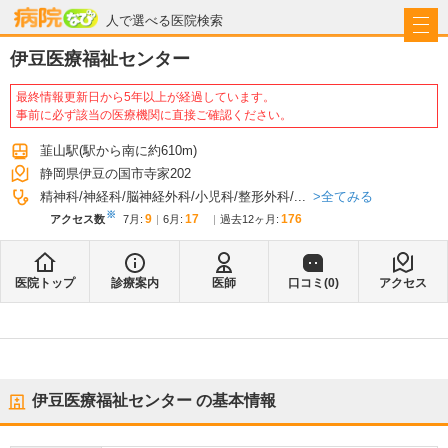
病院なび
人で選べる医院検索
伊豆医療福祉センター
最終情報更新日から5年以上が経過しています。
事前に必ず該当の医療機関に直接ご確認ください。
韮山駅
(駅から
南に約610m
)
静岡県伊豆の国市寺家202
全てみる
精神科
神経科
脳神経外科
小児科
整形外科
...
※
9
17
176
アクセス数
7月
:
6月
:
過去12ヶ月:
医院トップ
診療案内
医師
口コミ(
0
)
アクセス
伊豆医療福祉センター
の基本情報