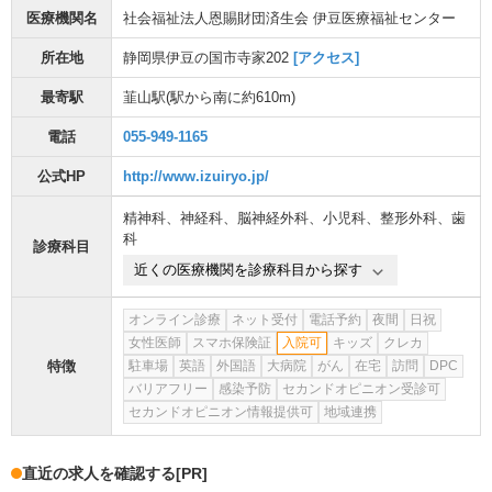
医療機関名
社会福祉法人恩賜財団済生会 伊豆医療福祉センター
所在地
静岡県伊豆の国市寺家202
[アクセス]
最寄駅
韮山駅
(駅から
南に約610m
)
電話
055-949-1165
公式HP
http://www.izuiryo.jp/
精神科
、
神経科
、
脳神経外科
、
小児科
、
整形外科
、
歯
科
診療科目
近くの医療機関を診療科目から探す
オンライン診療
ネット受付
電話予約
夜間
日祝
女性医師
スマホ保険証
入院可
キッズ
クレカ
特徴
駐車場
英語
外国語
大病院
がん
在宅
訪問
DPC
バリアフリー
感染予防
セカンドオピニオン受診可
セカンドオピニオン情報提供可
地域連携
直近の求人を確認する
[PR]