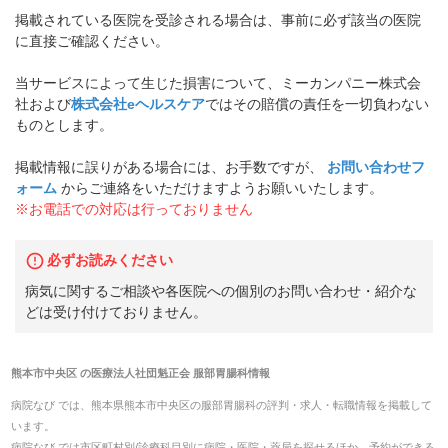
掲載されている医院を受診される場合は、事前に必ず該当の医院
に直接ご確認ください。
当サービスによって生じた損害について、ミーカンパニー株式会
社および
株式会社eヘルスケア
ではその賠償の責任を一切負わない
ものとします。
掲載情報に誤りがある場合には、お手数ですが、
お問い合わせフ
ォーム
からご連絡をいただけますようお願いいたします。
※お電話での対応は行っておりません
必ずお読みください
病気に関するご相談や各医院への個別のお問い合わせ・紹介な
どは受け付けておりません。
熊本市中央区
の
医療法人社団魁正会 服部胃腸科
情報
病院なび では、
熊本県
熊本市中央区
の
服部胃腸科
の
評判・求人・転職
情報を掲載して
います。
病院なび では市区町村別/診療科目別に病院・医院・薬局を探せるほか、予約ができる