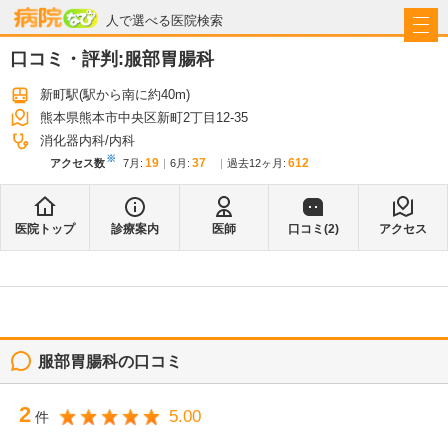
病院なび
人で選べる医院検索
口コミ・評判:
服部胃腸科
新町駅
(駅から
南に約40m
)
熊本県熊本市中央区新町2丁目12-35
消化器内科
内科
※
19
37
612
アクセス数
7月
:
6月
:
過去12ヶ月:
医院トップ
診療案内
医師
口コミ(
2
)
アクセス
服部胃腸科
の口コミ
2
5.00
件