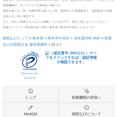
医療機関や、キーワードでの検索も可能です。
病院を探したい時、診療時間を調べたい時、医師求人や看護師求人、薬剤師求人情報
を知りたい時に便利です。
また、役立つ医療コラムなども掲載していますので、是非ご覧になってください。
関連キーワード:
消化器内科 / 内科 / 熊本県 / 熊本市中央区 / かかりつけ
病院なびトップ
>
熊本県
>
熊本市中央区
>
消化器内科
内科
>
医療
法人社団魁正会 服部胃腸科
>
口コミ
プライバシーマー
クについて
トップ
医療機関の皆様へ
MediQA
病院なびについて