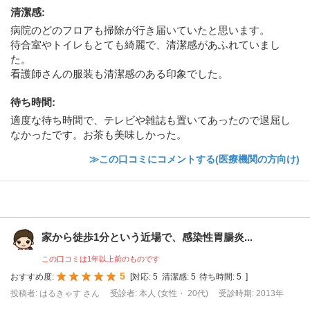
清潔感
:
病院のどのフロアも掃除が行き届いていたと思います。
待合室やトイレもとても綺麗で、清潔感があふれていまし
た。
看護師さんの服装も清潔感のある印象でした。
待ち時間
:
適度な待ち時間で、テレビや雑誌も置いてあったので退屈し
なかったです。お茶も美味しかった。
≫この口コミにコメントする(医療機関の方向け)
家から徒歩1分という近場で、感染性胃腸炎...
この口コミは1年以上前のものです
5
おすすめ度:
[
対応:
5
清潔感:
5
待ち時間:
5
]
投稿者: はるきゃす さん
受診者: 本人 (女性・ 20代)
受診時期: 2013年