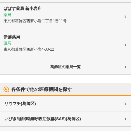
ぱぱす薬局 新小岩店
薬局
東京都葛飾区
西新小岩二丁目1番11号
伊藤薬局
薬局
東京都葛飾区
西新小岩4-30-12
葛飾区
の薬局一覧
各条件で他の医療機関を探す
リウマチ
(
葛飾区
)
いびき/睡眠時無呼吸症候群(SAS)
(
葛飾区
)