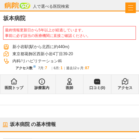
病院なび
人で選べる医院検索
坂本病院
最終情報更新日から5年以上が経過しています。
事前に必ず該当の医療機関に直接ご確認ください。
新小岩駅
(駅から
北西に約440m
)
東京都葛飾区西新小岩4丁目39-20
内科
リハビリテーション科
※
7
1
87
アクセス数
7月
:
6月
:
過去12ヶ月:
医院トップ
診療案内
医師
口コミ(
0
)
アクセス
坂本病院
の基本情報