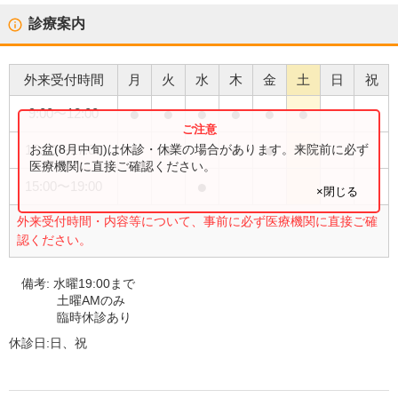
診療案内
外来受付時間
月
火
水
木
金
土
日
祝
●
●
●
●
●
●
9:00
〜
12:00
●
●
●
●
お盆(8月中旬)は休診・休業の場合があります。来院前に必ず
15:00
〜
17:00
医療機関に直接ご確認ください。
●
15:00
〜
19:00
×閉じる
外来受付時間・内容等について、事前に必ず医療機関に直接ご確
認ください。
備考:
水曜19:00まで
土曜AMのみ
臨時休診あり
休診日:
日、祝