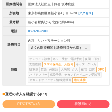
医療機関名
医療法人社団五十鈴会 坂本病院
所在地
東京都葛飾区西新小岩4丁目39-20
[アクセス]
最寄駅
新小岩駅
(駅から
北西に約440m
)
電話
03-3691-2500
内科
、
リハビリテーション科
診療科目
近くの医療機関を診療科目から探す
オンライン診療
ネット受付
電話予約
夜間
日祝
女性医師
スマホ保険証
入院可
キッズ
クレカ
特徴
駐車場
英語
外国語
大病院
がん
在宅
訪問
DPC
バリアフリー
感染予防
セカンドオピニオン受診可
セカンドオピニオン情報提供可
地域連携
直近の求人を確認する
[PR]
PT/OT/STの方
看護師の方