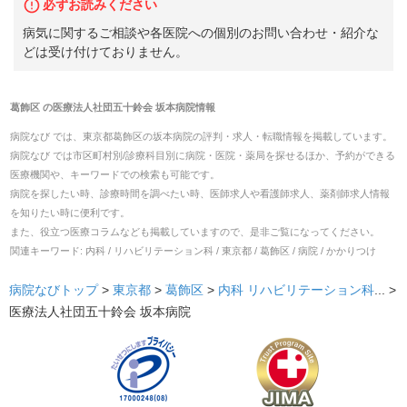
必ずお読みください
病気に関するご相談や各医院への個別のお問い合わせ・紹介な
どは受け付けておりません。
葛飾区
の
医療法人社団五十鈴会 坂本病院
情報
病院なび では、
東京都
葛飾区
の
坂本病院
の
評判・求人・転職
情報を掲載しています。
病院なび では市区町村別/診療科目別に病院・医院・薬局を探せるほか、予約ができる
医療機関や、キーワードでの検索も可能です。
病院を探したい時、診療時間を調べたい時、医師求人や看護師求人、薬剤師求人情報
を知りたい時に便利です。
また、役立つ医療コラムなども掲載していますので、是非ご覧になってください。
関連キーワード:
内科 / リハビリテーション科 / 東京都 / 葛飾区 / 病院 / かかりつけ
病院なびトップ
>
東京都
>
葛飾区
>
内科
リハビリテーション科
... >
医療法人社団五十鈴会 坂本病院