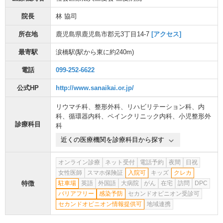
院長
林 協司
所在地
鹿児島県鹿児島市郡元3丁目14-7
[アクセス]
最寄駅
涙橋駅
(駅から
東に約240m
)
電話
099-252-6622
公式HP
http://www.sanaikai.or.jp/
リウマチ科
、
整形外科
、
リハビリテーション科
、
内
科
、
循環器内科
、
ペインクリニック内科
、
小児整形外
診療科目
科
近くの医療機関を診療科目から探す
オンライン診療
ネット受付
電話予約
夜間
日祝
女性医師
スマホ保険証
入院可
キッズ
クレカ
特徴
駐車場
英語
外国語
大病院
がん
在宅
訪問
DPC
バリアフリー
感染予防
セカンドオピニオン受診可
セカンドオピニオン情報提供可
地域連携