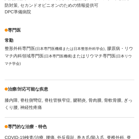
防対策
セカンドオピニオンのための情報提供可
DPC準備病院
専門医
常勤
整形外科専門医
膠原病・リウ
(日本専門医機構または日本整形外科学会)
マチ内科領域専門医
またはリウマチ専門医
(日本専門医機構)
(日本リウ
マチ学会)
治療/対応可能な疾患
膝内障
脊柱側彎症
脊柱管狭窄症
腱鞘炎
骨肉腫
骨軟骨腫
ぎっ
くり腰
神経性疼痛
専門的な治療・特色
COVID-19検査/治療
腰痛
外反母趾
巻き爪/陥入爪
脊椎外科
脊