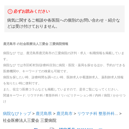
必ずお読みください
病気に関するご相談や各医院への個別のお問い合わせ・紹介な
どは受け付けておりません。
鹿児島市
の
社会医療法人三愛会 三愛病院
情報
病院なび では、
鹿児島県
鹿児島市
の
三愛病院
の
評判・求人・転職
情報を掲載していま
す。
病院なび では市区町村別/診療科目別に病院・医院・薬局を探せるほか、予約ができる
医療機関や、キーワードでの検索も可能です。
病院を探したい時、診療時間を調べたい時、医師求人や看護師求人、薬剤師求人情報
を知りたい時に便利です。
また、役立つ医療コラムなども掲載していますので、是非ご覧になってください。
関連キーワード:
リウマチ科 / 整形外科 / リハビリテーション科 / 内科 / 病院 / かかりつ
け
病院なびトップ
>
鹿児島県
>
鹿児島市
>
リウマチ科
整形外科
... >
社会医療法人三愛会 三愛病院