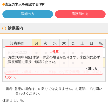
直近の求人を確認する
[PR]
医師の方
看護師の方
診療案内
診療時間
月
火
水
木
金
土
日
祝
●
●
●
●
●
●
9:00
〜
12:30
お盆(8月中旬)は休診・休業の場合があります。来院前に必ず
●
●
●
●
●
●
医療機関に直接ご確認ください。
14:00
〜
17:00
×閉じる
診療時間・内容等について、事前に必ず医療機関に直接ご確認く
ださい。
備考:
急患の場合はこの限りではありません。お電話にてお問い
合わせください。
休診日:
日、祝