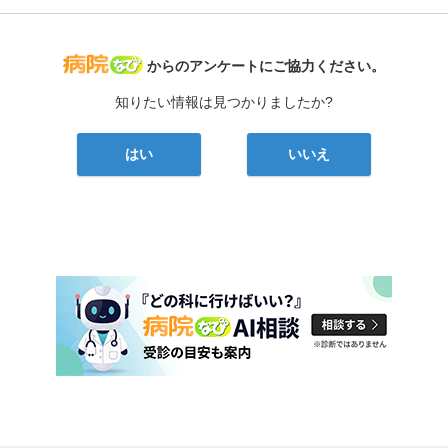
病院なび
からのアンケートにご協力ください。
知りたい情報は見つかりましたか?
はい
いいえ