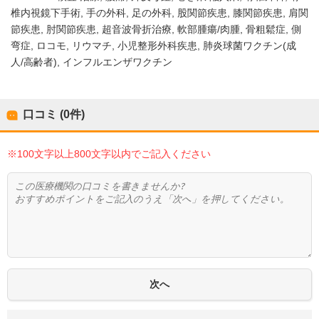
椎内視鏡下手術
手の外科
足の外科
股関節疾患
膝関節疾患
肩関
節疾患
肘関節疾患
超音波骨折治療
軟部腫瘍/肉腫
骨粗鬆症
側
弯症
ロコモ
リウマチ
小児整形外科疾患
肺炎球菌ワクチン(成
人/高齢者)
インフルエンザワクチン
口コミ (0件)
※100文字以上800文字以内でご記入ください