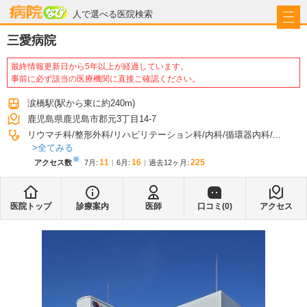
病院なび
人で選べる医院検索
三愛病院
最終情報更新日から5年以上が経過しています。
事前に必ず該当の医療機関に直接ご確認ください。
涙橋駅
(駅から
東に約240m
)
鹿児島県鹿児島市郡元3丁目14-7
リウマチ科
整形外科
リハビリテーション科
内科
循環器内科
...
全てみる
※
11
16
225
アクセス数
7月
:
6月
:
過去12ヶ月:
医院トップ
診療案内
医師
口コミ(
0
)
アクセス