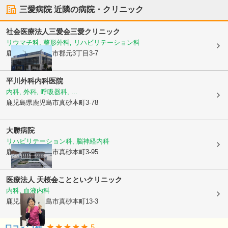
三愛病院
近隣の病院・クリニック
社会医療法人三愛会
三愛クリニック
リウマチ科, 整形外科, リハビリテーション科
鹿児島県鹿児島市
郡元3丁目3-7
平川外科内科医院
内科, 外科, 呼吸器科, ...
鹿児島県鹿児島市
真砂本町3-78
大勝病院
リハビリテーション科, 脳神経内科
鹿児島県鹿児島市
真砂本町3-95
医療法人 天桜会
ことといクリニック
内科, 血液内科
鹿児島県鹿児島市
真砂本町13-3
5
口コミ:
1
件