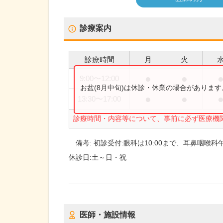
診療案内
診療時間
月
火
●
●
9:00
〜
12:00
お盆(8月中旬)は休診・休業の場合がありま
●
●
13:30
〜
17:00
診療時間・内容等について、事前に必ず医療機
備考:
初診受付:眼科は10:00まで、耳鼻咽喉科午
休診日:
土～日・祝
医師・施設情報