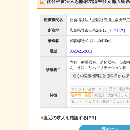
社会福祉法人恩賜財団済生会支部広島県
医療機関名
社会福祉法人恩賜財団済生会支部広
所在地
広島県呉市三条2-1-13
[アクセス]
最寄駅
呉駅
(駅から
西に約410m
)
電話
0823-21-1601
内科
、
循環器科
、
消化器科
、
心療内
んこう科
、
リハビリテーション科
診療科目
近くの医療機関を診療科目から探
オンライン診療
ネット受付
電話予
特徴
駐車場
英語
外国語
大病院
がん
セカンドオピニオン受診可
セカンド
直近の求人を確認する
[PR]
医師の方