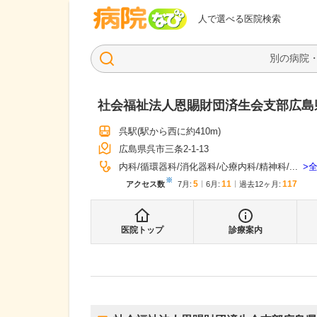
病院なび
人で選べる医院検索
社会福祉法人恩賜財団済生会支部広島
呉駅
(駅から
西に約410m
)
広島県呉市三条2-1-13
内科
循環器科
消化器科
心療内科
精神科
...
※
5
11
117
アクセス数
7月
:
6月
:
過去12ヶ月:
医院トップ
診療案内