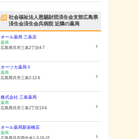
社会福祉法人恩賜財団済生会支部広島県
済生会済生会呉病院
近隣の薬局
オール薬局 三条店
薬局
広島県呉市
三条2丁目4-7
オーツカ薬局Ⅱ
薬局
広島県呉市
三条2-12-6
株式会社 三条薬局
薬局
広島県呉市
三条2丁目13-6
オール薬局新栄橋店
薬局
広島県呉市
西中央1-3-10-1F