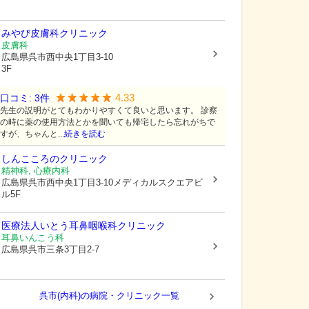
みやび皮膚科クリニック
皮膚科
広島県呉市
西中央1丁目3-10
3F
4.33
口コミ:
3
件
先生の説明がとてもわかりやすくて良いと思います。 診察
の時に薬の使用方法とかを聞いても帰宅したら忘れがちで
すが、ちゃんと...
続きを読む
しんこころのクリニック
精神科, 心療内科
広島県呉市
西中央1丁目3-10メディカルスクエアビ
ル5F
医療法人
いとう耳鼻咽喉科クリニック
耳鼻いんこう科
広島県呉市
三条3丁目2-7
呉市(内科)の病院・クリニック一覧