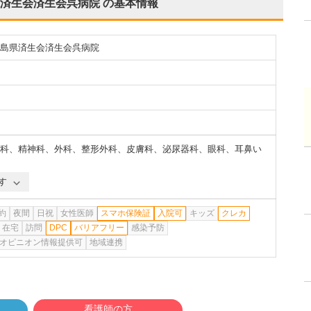
済生会済生会呉病院
の基本情報
島県済生会済生会呉病院
科
、
精神科
、
外科
、
整形外科
、
皮膚科
、
泌尿器科
、
眼科
、
耳鼻い
す
約
夜間
日祝
女性医師
スマホ保険証
入院可
キッズ
クレカ
在宅
訪問
DPC
バリアフリー
感染予防
オピニオン情報提供可
地域連携
看護師の方