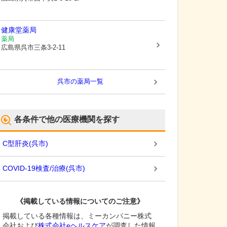
健康堂薬局
薬局
広島県呉市
三条3-2-11
呉市
の薬局一覧
各条件で他の医療機関を探す
C型肝炎
(
呉市
)
COVID-19検査/治療
(
呉市
)
《掲載している情報についてのご注意》
掲載している各種情報は、ミーカンパニー株式
会社および
株式会社eヘルスケア
が調査した情報