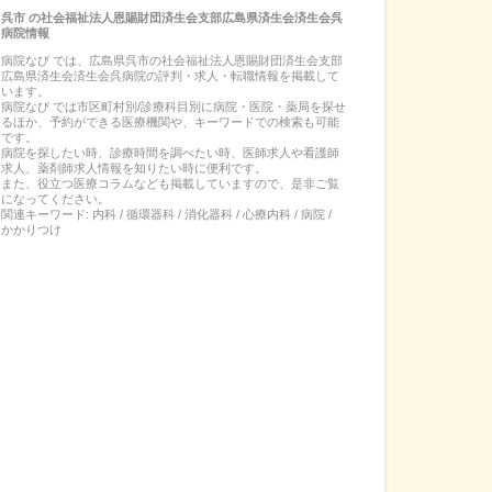
呉市
の
社会福祉法人恩賜財団済生会支部広島県済生会済生会呉
病院
情報
病院なび では、
広島県
呉市
の
社会福祉法人恩賜財団済生会支部
広島県済生会済生会呉病院
の
評判・求人・転職
情報を掲載して
います。
病院なび では市区町村別/診療科目別に病院・医院・薬局を探せ
るほか、予約ができる医療機関や、キーワードでの検索も可能
です。
病院を探したい時、診療時間を調べたい時、医師求人や看護師
求人、薬剤師求人情報を知りたい時に便利です。
また、役立つ医療コラムなども掲載していますので、是非ご覧
になってください。
関連キーワード:
内科 / 循環器科 / 消化器科 / 心療内科 / 病院 /
かかりつけ