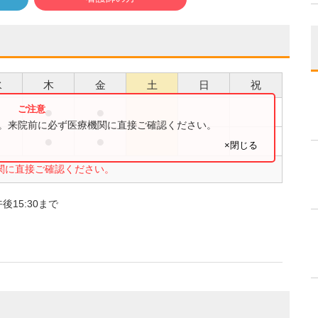
水
木
金
土
日
祝
●
●
●
す。来院前に必ず医療機関に直接ご確認ください。
●
●
●
×閉じる
関に直接ご確認ください。
後15:30まで