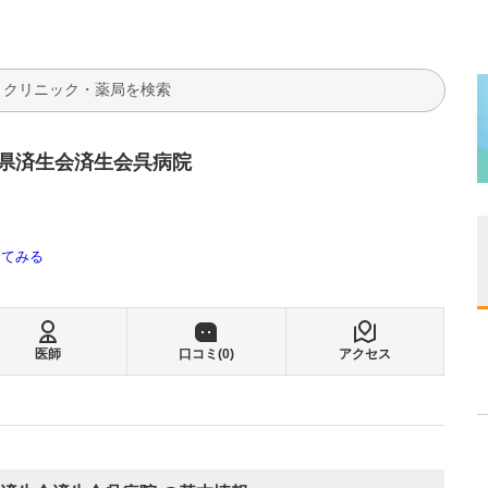
検索
県済生会済生会呉病院
全てみる
医師
口コミ(
0
)
アクセス