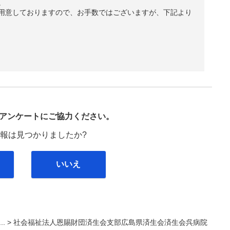
。
用意しておりますので、お手数ではございますが、下記より
び
アンケートにご協力ください。
報は見つかりましたか?
いいえ
... >
社会福祉法人恩賜財団済生会支部広島県済生会済生会呉病院