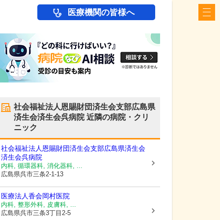
医療機関の皆様へ
社会福祉法人恩賜財団済生会支部広島県
済生会済生会呉病院
近隣の病院・クリ
ニック
社会福祉法人恩賜財団済生会支部広島県済生会
済生会呉病院
内科, 循環器科, 消化器科, ...
広島県呉市
三条2-1-13
医療法人香会
岡村医院
内科, 整形外科, 皮膚科, ...
広島県呉市
三条3丁目2-5