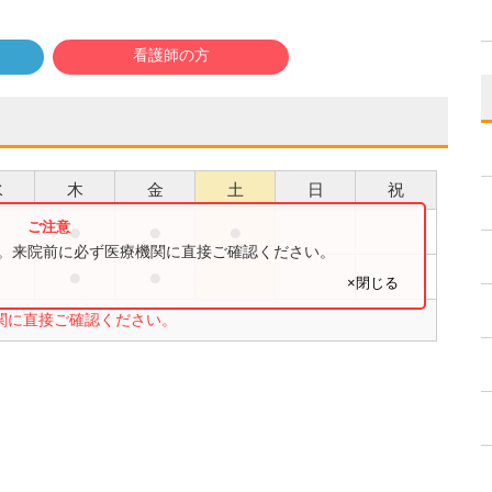
看護師の方
水
木
金
土
日
祝
●
●
●
●
す。来院前に必ず医療機関に直接ご確認ください。
●
●
●
×閉じる
関に直接ご確認ください。