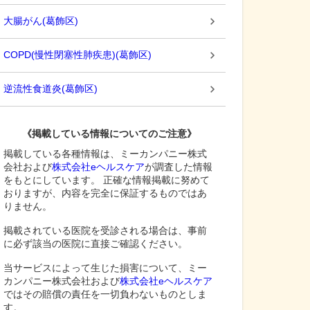
大腸がん
(
葛飾区
)
COPD(慢性閉塞性肺疾患)
(
葛飾区
)
逆流性食道炎
(
葛飾区
)
《掲載している情報についてのご注意》
掲載している各種情報は、ミーカンパニー株式
会社および
株式会社eヘルスケア
が調査した情報
をもとにしています。 正確な情報掲載に努めて
おりますが、内容を完全に保証するものではあ
りません。
掲載されている医院を受診される場合は、事前
に必ず該当の医院に直接ご確認ください。
当サービスによって生じた損害について、ミー
カンパニー株式会社および
株式会社eヘルスケア
ではその賠償の責任を一切負わないものとしま
す。