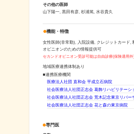
その他の医師
山下陽一, 黒田有彦, 杉浦篤, 水谷貴久
機能・特徴
女性医師(非常勤)
入院設備
クレジットカード
オピニオンのための情報提供可
セカンドオピニオン受診可能
は自由診療(保険適用外
地域医療連携体制あり
連携医療機関
医療法人社団 直和会 平成立石病院
社会医療法人社団正志会 葛飾リハビリテーシ
社会医療法人社団正志会 荒木記念東京リバー
社会医療法人社団正志会 花と森の東京病院
専門医