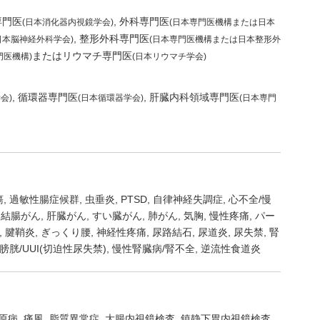
専門医
外科専門医
(日本消化器内視鏡学会)
(日本専門医機構または日本
整形外科専門医
日本脳神経外科学会)
(日本専門医機構または日本整形外
またはリウマチ専門医
門医機構)
(日本リウマチ学会)
循環器専門医
肝臓内科領域専門医
会)
(日本循環器学会)
(日本専門
瘍
過敏性腸症候群
虫垂炎
PTSD
自律神経失調症
心不全/慢
結腸がん
肝臓がん
すい臓がん
肺がん
気胸
慢性疼痛
パー
腱鞘炎
ぎっくり腰
神経性疼痛
尿路結石
尿道炎
尿失禁
腎
膀胱/UUI(切迫性尿失禁)
慢性腎臓病/腎不全
逆流性食道炎
原病
痛風
脂質異常症
大腸内視鏡検査
鎮静下胃内視鏡検査