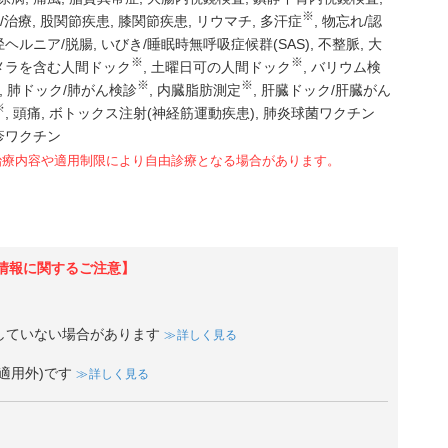
※
査/治療
股関節疾患
膝関節疾患
リウマチ
多汗症
物忘れ/認
径ヘルニア/脱腸
いびき/睡眠時無呼吸症候群(SAS)
不整脈
大
※
※
メラを含む人間ドック
土曜日可の人間ドック
バリウム検
※
※
肺ドック/肺がん検診
内臓脂肪測定
肝臓ドック/肝臓がん
※
頭痛
ボトックス注射(神経筋運動疾患)
肺炎球菌ワクチン
疹ワクチン
治療内容や適用制限により自由診療となる場合があります。
情報に関するご注意】
していない場合があります
詳しく見る
適用外)です
詳しく見る