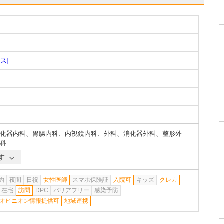
ス]
化器内科
、
胃腸内科
、
内視鏡内科
、
外科
、
消化器外科
、
整形外
科
す
約
夜間
日祝
女性医師
スマホ保険証
入院可
キッズ
クレカ
在宅
訪問
DPC
バリアフリー
感染予防
オピニオン情報提供可
地域連携