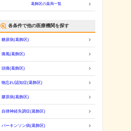
葛飾区
の薬局一覧
各条件で他の医療機関を探す
糖尿病
(
葛飾区
)
痛風
(
葛飾区
)
頭痛
(
葛飾区
)
物忘れ/認知症
(
葛飾区
)
膠原病
(
葛飾区
)
自律神経失調症
(
葛飾区
)
パーキンソン病
(
葛飾区
)