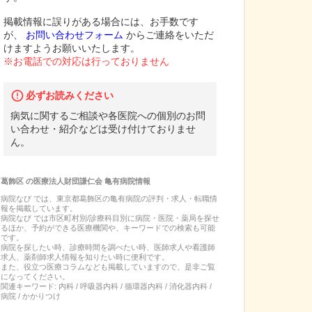
掲載情報に誤りがある場合には、お手数です
が、
お問い合わせフォーム
からご連絡をいただ
けますようお願いいたします。
※お電話での対応は行っておりません
必ずお読みください
病気に関するご相談や各医院への個別のお問
い合わせ・紹介などは受け付けておりませ
ん。
葛飾区
の
医療法人財団謙仁会 亀有病院
情報
病院なび では、
東京都
葛飾区
の
亀有病院
の
評判・求人・転職
情
報を掲載しています。
病院なび では市区町村別/診療科目別に病院・医院・薬局を探せ
るほか、予約ができる医療機関や、キーワードでの検索も可能
です。
病院を探したい時、診療時間を調べたい時、医師求人や看護師
求人、薬剤師求人情報を知りたい時に便利です。
また、役立つ医療コラムなども掲載していますので、是非ご覧
になってください。
関連キーワード:
内科 / 呼吸器内科 / 循環器内科 / 消化器内科 /
病院 / かかりつけ