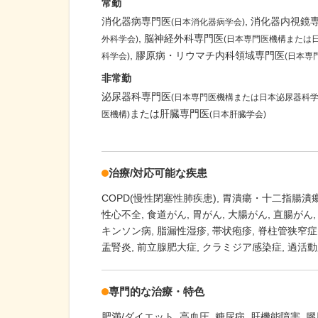
常勤
消化器病専門医
消化器内視鏡
(日本消化器病学会)
脳神経外科専門医
外科学会)
(日本専門医機構または
膠原病・リウマチ内科領域専門医
科学会)
(日本専
非常勤
泌尿器科専門医
(日本専門医機構または日本泌尿器科学
または肝臓専門医
医機構)
(日本肝臓学会)
治療/対応可能な疾患
COPD(慢性閉塞性肺疾患)
胃潰瘍・十二指腸潰
性心不全
食道がん
胃がん
大腸がん
直腸がん
キンソン病
脂漏性湿疹
帯状疱疹
脊柱管狭窄症
盂腎炎
前立腺肥大症
クラミジア感染症
過活動
専門的な治療・特色
肥満/ダイエット
高血圧
糖尿病
肝機能障害
膠