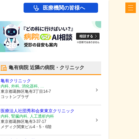
医療機関の皆様へ
亀有病院
近隣の病院・クリニック
亀有クリニック
内科, 外科, 消化器科, ...
東京都葛飾区
亀有3丁目14-7
コットンプラザ
医療法人社団秀和会
東東京クリニック
内科, 腎臓内科, 人工透析内科
東京都葛飾区
亀有3-37-17
メディク関東ビル4・5・6階