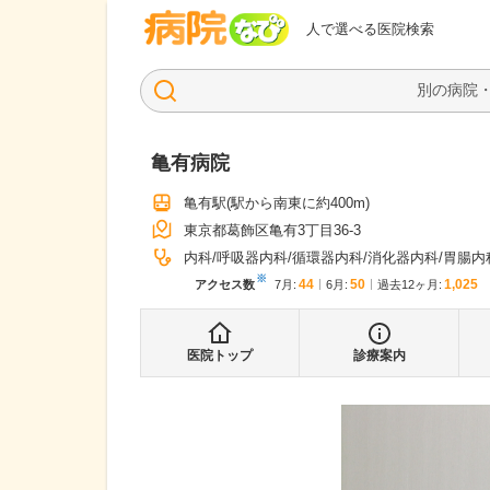
病院なび
人で選べる医院検索
亀有病院
亀有駅
(駅から
南東に約400m
)
東京都葛飾区亀有3丁目36-3
内科
呼吸器内科
循環器内科
消化器内科
胃腸内
※
44
50
1,025
アクセス数
7月
:
6月
:
過去12ヶ月:
医院トップ
診療案内