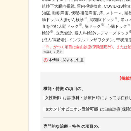
鎮静下大腸内視鏡
胃内視鏡検査
COVID-19検
知症
睡眠障害
便秘/排便障害
痔
ストーマ
鼠
※
※
腸ドック/大腸がん検診
認知症ドック
胃カ
※
※
※
査を含む人間ドック
脳ドック
心臓ドック
※
検診
企業健診
婦人科検診/レディースドック
(成人/高齢者)
インフルエンザワクチン
帯状疱
「※」がつく項目は自由診療(保険適用外)、または
詳しく見る
本情報に関するご注意
【掲載
機能・特徴
の項目の、
女性医師
は診療科・診療日時によっては在籍
セカンドオピニオン受診可能
は自由診療(保険
専門的な治療・特色
の項目の、