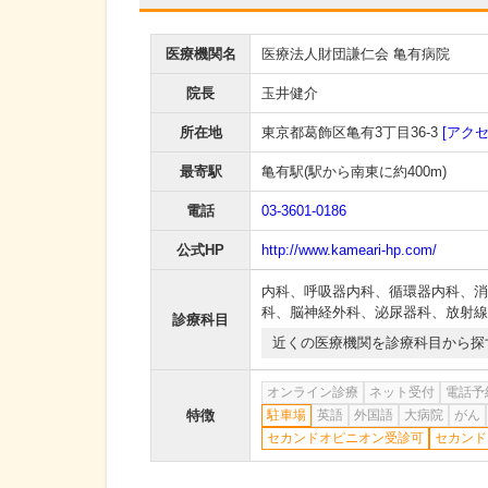
医療機関名
医療法人財団謙仁会 亀有病院
院長
玉井健介
所在地
東京都葛飾区亀有3丁目36-3
[アクセ
最寄駅
亀有駅
(駅から
南東に約400m
)
電話
03-3601-0186
公式HP
http://www.kameari-hp.com/
内科
、
呼吸器内科
、
循環器内科
、
消
科
、
脳神経外科
、
泌尿器科
、
放射線
診療科目
近くの医療機関を診療科目から探
オンライン診療
ネット受付
電話予
特徴
駐車場
英語
外国語
大病院
がん
セカンドオピニオン受診可
セカンド