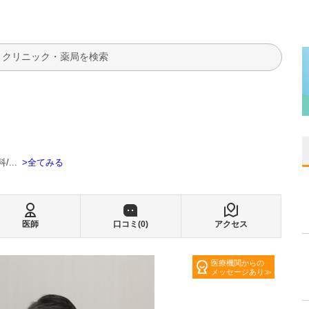
検索
全てみる
科
...
医師
口コミ(
0
)
アクセス
医療機関からの
メッセージあり