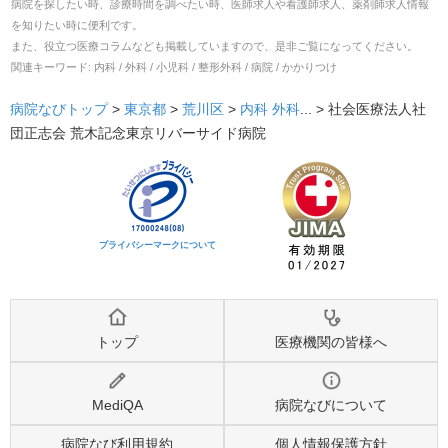
病院を探したい時、診療時間を調べたい時、医師求人や看護師求人、薬剤師求人情報
を知りたい時に便利です。
また、役立つ医療コラムなども掲載していますので、是非ご覧になってください。
関連キーワード:
内科 / 外科 / 小児科 / 整形外科 / 病院 / かかりつけ
病院なびトップ
>
東京都
>
荒川区
>
内科
外科
... >
社会医療法人社
団正志会 荒木記念東京リバーサイド病院
プライバシーマークについて
トップ
医療機関の皆様へ
MediQA
病院なびについて
病院なび利用規約
個人情報保護方針