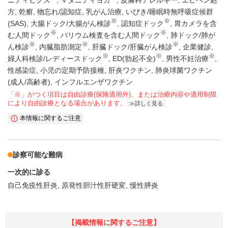
ニティビクス
マタニティヨガ
皮膚科アレルギー
エピペン処
方
乾癬
物忘れ/認知症
乳がん治療
いびき/睡眠時無呼吸症候群
※
※
(SAS)
大腸ドック/大腸がん検診
認知症ドック
胃カメラを含
※
※
む人間ドック
バリウム検査を含む人間ドック
肺ドック/肺が
※
※
※
ん検診
内臓脂肪測定
肝臓ドック/肝臓がん検診
企業健診
※
※
※
婦人科検診/レディースドック
ED(勃起不全)
男性不妊治療
性感染症
小児の定期予防接種
肝炎ワクチン
肺炎球菌ワクチン
(成人/高齢者)
インフルエンザワクチン
「※」がつく項目は自由診療(保険適用外)、または治療内容や適用制限
により自由診療となる場合があります。
詳しく見る
本情報に関するご注意
診察可能な難病
一次的に診る
自己免疫性肝炎
原発性胆汁性肝硬変
慢性膵炎
【掲載情報に関するご注意】