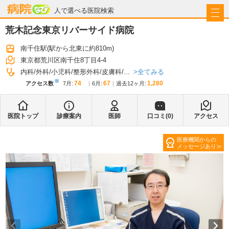
病院なび
人で選べる医院検索
荒木記念東京リバーサイド病院
南千住駅
(駅から
北東に約810m
)
東京都荒川区南千住8丁目4-4
全てみる
内科
外科
小児科
整形外科
皮膚科
...
※
74
67
1,280
アクセス数
7月
:
6月
:
過去12ヶ月:
医院トップ
診療案内
医師
口コミ(
0
)
アクセス
医療機関からの
メッセージあり