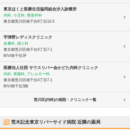
東京ほくと医療生活協同組合
汐入診療所
内科, 小児科, 整形外科
東京都荒川区
南千住8丁目10-3
宇津野レディスクリニック
皮膚科, 婦人科
東京都荒川区
南千住4丁目7-1
BIVI南千住3F
医療法人社団 サウスリバー会
かどた内科クリニック
内科, 胃腸科, アレルギー科, ...
東京都荒川区
南千住4丁目7-1
BIVI南千住3階
荒川区(内科)の病院・クリニック一覧
荒木記念東京リバーサイド病院
近隣の薬局