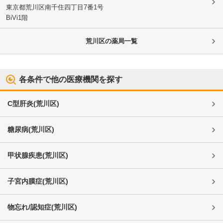
東京都荒川区
南千住四丁目7番1号
BiVi1階
荒川区
の薬局一覧
各条件で他の医療機関を探す
C型肝炎
(
荒川区
)
糖尿病
(
荒川区
)
甲状腺疾患
(
荒川区
)
子宮内膜症
(
荒川区
)
物忘れ/認知症
(
荒川区
)