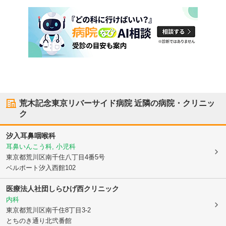
荒木記念東京リバーサイド病院
近隣の病院・クリニッ
ク
汐入耳鼻咽喉科
耳鼻いんこう科, 小児科
東京都荒川区
南千住八丁目4番5号
ベルポート汐入西館102
医療法人社団
しらひげ西クリニック
内科
東京都荒川区
南千住8丁目3-2
とちのき通り北弐番館