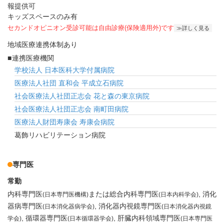
報提供可
キッズスペースのみ有
セカンドオピニオン受診可能
は自由診療(保険適用外)です
詳しく見る
地域医療連携体制あり
連携医療機関
学校法人 日本医科大学付属病院
医療法人社団 直和会 平成立石病院
社会医療法人社団正志会 花と森の東京病院
社会医療法人社団正志会 南町田病院
医療法人財団寿康会 寿康会病院
葛飾リハビリテーション病院
専門医
常勤
内科専門医
または総合内科専門医
消化
(日本専門医機構)
(日本内科学会)
器病専門医
消化器内視鏡専門医
(日本消化器病学会)
(日本消化器内視鏡
循環器専門医
肝臓内科領域専門医
学会)
(日本循環器学会)
(日本専門医