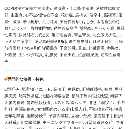
COPD(慢性閉塞性肺疾患)
胃潰瘍・十二指腸潰瘍
過敏性腸症候
群
虫垂炎
心不全/慢性心不全
花粉症
扁桃炎
脳卒中
脳梗塞
脂
漏性湿疹
帯状疱疹
手足口病
突発性発疹
はしか
水疱瘡(水痘)
おたふくかぜ
脊柱側彎症
脊柱管狭窄症
腱鞘炎
ぎっくり腰
神経
性疼痛
尿路結石
尿道炎
亀頭包皮炎
腎盂腎炎
前立腺肥大症
ク
ラミジア感染症
過活動膀胱/UUI(切迫性尿失禁)
月経困難症
月経
前症候群(PMS)/月経前緊張症
子宮筋腫
貧血
卵巣嚢腫
卵巣炎
外陰炎
カンジダ腟炎
乳腺炎
不正出血
妊娠糖尿病
逆流性食道
炎
専門的な治療・特色
C型肝炎
肥満/ダイエット
高血圧
糖尿病
肝機能障害
喘息
甲状
腺疾患
脂質異常症
大腸内視鏡検査
鎮静下胃内視鏡検査
鎮静下
大腸内視鏡
胃内視鏡検査
ホスピス/緩和ケア
巻き爪/陥入爪
手の
外科
肩関節疾患
女性医師のいる産科/婦人科
不妊検査/不妊治療
※
更年期障害
無痛分娩
子宮内膜症
立会い分娩
腹腔鏡下手術(婦
※
人科系)
骨盤臓器脱
モーニングアフターピル(緊急避妊薬)
マタ
※
※