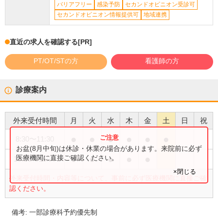
バリアフリー
感染予防
セカンドオピニオン受診可
セカンドオピニオン情報提供可
地域連携
直近の求人を確認する
[PR]
PT/OT/STの方
看護師の方
診療案内
外来受付時間
月
火
水
木
金
土
日
祝
●
●
●
●
●
●
8:30
〜
11:30
お盆(8月中旬)は休診・休業の場合があります。来院前に必ず
●
●
●
●
●
医療機関に直接ご確認ください。
13:30
〜
16:30
×閉じる
外来受付時間・内容等について、事前に必ず医療機関に直接ご確
認ください。
備考:
一部診療科予約優先制