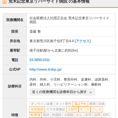
荒木記念東京リバーサイド病院
の基本情報
社会医療法人社団正志会 荒木記念東京リバーサイド
医療機関名
病院
院長
斎藤 整
所在地
東京都荒川区南千住8丁目4-4
[アクセス]
最寄駅
南千住駅
(駅から
北東に約810m
)
電話
03-5850-0311
公式HP
http://www.trshp.jp/
内科
、
外科
、
小児科
、
整形外科
、
皮膚科
、
泌尿器科
、
産科
、
婦人科
、
リハビリテーション科
、
麻酔科
診療科目
近くの医療機関を診療科目から探す
オンライン診療
ネット受付
電話予約
夜間
日祝
女性医師
スマホ保険証
入院可
キッズ
クレカ
特徴
駐車場
英語
外国語
大病院
がん
在宅
訪問
DPC