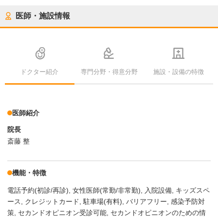
医師・施設情報
ドクター紹介
専門分野・得意分野
施設・設備の特徴
医師紹介
院長
斎藤 整
機能・特徴
電話予約(初診/再診)
女性医師(常勤/非常勤)
入院設備
キッズスペ
ース
クレジットカード
駐車場(有料)
バリアフリー
感染予防対
策
セカンドオピニオン受診可能
セカンドオピニオンのための情