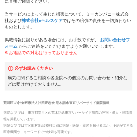
に直接ご確認ください。
当サービスによって生じた損害について、ミーカンパニー株式会
社および
株式会社eヘルスケア
ではその賠償の責任を一切負わない
ものとします。
掲載情報に誤りがある場合には、お手数ですが、
お問い合わせフ
ォーム
からご連絡をいただけますようお願いいたします。
※お電話での対応は行っておりません
必ずお読みください
病気に関するご相談や各医院への個別のお問い合わせ・紹介な
どは受け付けておりません。
荒川区
の
社会医療法人社団正志会 荒木記念東京リバーサイド病院
情報
病院なび では、
東京都
荒川区
の
荒木記念東京リバーサイド病院
の
評判・求人・転職
情
報を掲載しています。
病院なび では市区町村別/診療科目別に病院・医院・薬局を探せるほか、予約ができる
医療機関や、キーワードでの検索も可能です。