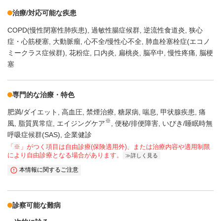
治療/対応可能な疾患
COPD(慢性閉塞性肺疾患)
過敏性腸症候群
逆流性食道炎
狭心
症・心筋梗塞
大動脈瘤
心不全/慢性心不全
肺血栓塞栓症(エコノ
ミークラス症候群)
花粉症
口内炎
扁桃炎
脳卒中
慢性疼痛
脳梗
塞
専門的な治療・特色
肥満/ダイエット
高血圧
禁煙治療
糖尿病
喘息
甲状腺疾患
痛
※
風
脂質異常症
エイジングケア
便秘/排便障害
いびき/睡眠時無
呼吸症候群(SAS)
企業健診
「※」がつく項目は自由診療(保険適用外)、または治療内容や適用制限
により自由診療となる場合があります。
詳しく見る
本情報に関するご注意
診察可能な難病