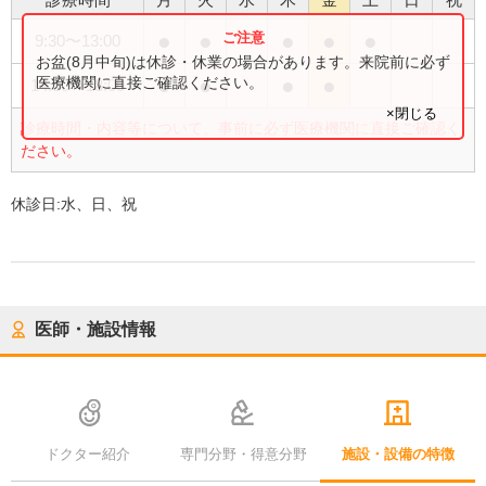
●
●
●
●
●
9:30
〜
13:00
お盆(8月中旬)は休診・休業の場合があります。来院前に必ず
●
●
●
●
医療機関に直接ご確認ください。
14:30
〜
18:00
×閉じる
診療時間・内容等について、事前に必ず医療機関に直接ご確認く
ださい。
休診日:
水、日、祝
医師・施設情報
ドクター紹介
専門分野・得意分野
施設・設備の特徴