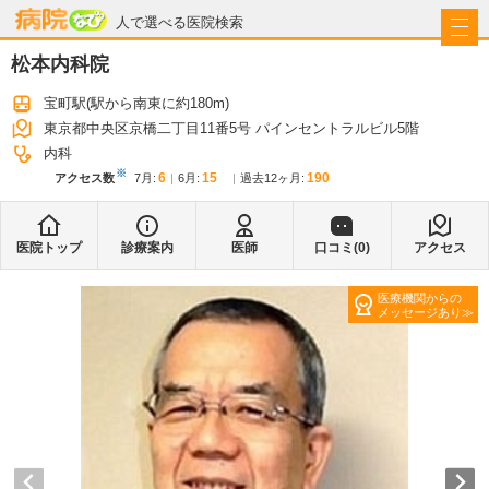
病院なび
人で選べる医院検索
松本内科院
宝町駅
(駅から
南東に約180m
)
東京都中央区京橋二丁目11番5号 パインセントラルビル5階
内科
※
6
15
190
アクセス数
7月
:
6月
:
過去12ヶ月:
医院トップ
診療案内
医師
口コミ(
0
)
アクセス
医療機関からの
メッセージあり