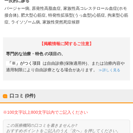
一次的に診る
バージャー病
原発性高脂血症
家族性高コレステロール血症(ホモ
接合体)
肥大型心筋症
特発性拡張型(うっ血型)心筋症
拘束型心筋
症
ライソゾーム病
家族性突然死症候群
【掲載情報に関するご注意】
専門的な治療・特色
の項目の、
「※」がつく項目
は自由診療(保険適用外)、または治療内容や
適用制限により自由診療となる場合があります。
詳しく見る
口コミ (0件)
※100文字以上800文字以内でご記入ください