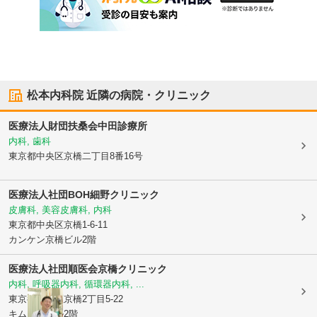
松本内科院
近隣の病院・クリニック
医療法人財団扶桑会中田診療所
内科, 歯科
東京都中央区
京橋二丁目8番16号
医療法人社団BOH
細野クリニック
皮膚科, 美容皮膚科, 内科
東京都中央区
京橋1-6-11
カンケン京橋ビル2階
医療法人社団順医会
京橋クリニック
内科, 呼吸器内科, 循環器内科, ...
東京都中央区
京橋2丁目5-22
キムラヤビル2階