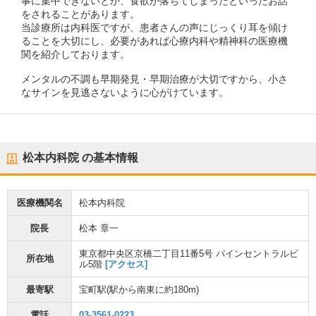
事に集中できないとか、食欲が落ちてしまったといったお話
をされることがあります。
当診療所は内科医ですが、患者さんの声にじっくり耳を傾け
ることを大切にし、必要があれば心療内科や精神科の医療機
関を紹介しております。
メンタルの不調も早期発見・早期治療が大切ですから、小さ
なサインを見逃さないように心がけています。
松本内科院
の基本情報
医療機関名
松本内科院
院長
松本 章一
東京都中央区京橋二丁目11番5号 パインセントラルビ
所在地
ル5階
[アクセス]
最寄駅
宝町駅
(駅から
南東に約180m
)
電話
03-3561-0223