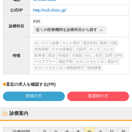
公式HP
http://m2-clinic.jp/
内科
診療科目
近くの医療機関を診療科目から探す
オンライン診療
ネット受付
電話予約
夜間
日祝
女性医師
スマホ保険証
入院可
キッズ
クレカ
特徴
駐車場
英語
外国語
大病院
がん
在宅
訪問
DPC
バリアフリー
感染予防
セカンドオピニオン受診可
セカンドオピニオン情報提供可
地域連携
直近の求人を確認する
[PR]
医師の方
看護師の方
診療案内
診療時間
月
火
水
木
金
土
日
祝