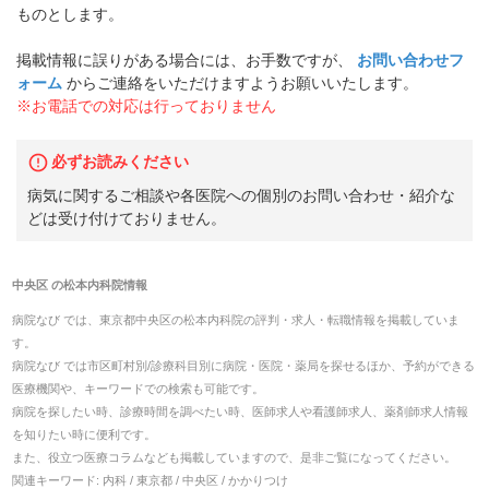
ものとします。
掲載情報に誤りがある場合には、お手数ですが、
お問い合わせフ
ォーム
からご連絡をいただけますようお願いいたします。
※お電話での対応は行っておりません
必ずお読みください
病気に関するご相談や各医院への個別のお問い合わせ・紹介な
どは受け付けておりません。
中央区
の
松本内科院
情報
病院なび では、
東京都
中央区
の
松本内科院
の
評判・求人・転職
情報を掲載していま
す。
病院なび では市区町村別/診療科目別に病院・医院・薬局を探せるほか、予約ができる
医療機関や、キーワードでの検索も可能です。
病院を探したい時、診療時間を調べたい時、医師求人や看護師求人、薬剤師求人情報
を知りたい時に便利です。
また、役立つ医療コラムなども掲載していますので、是非ご覧になってください。
関連キーワード:
内科 / 東京都 / 中央区 / かかりつけ