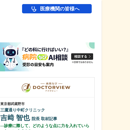
医療機関の皆様へ
医師(ドクター)の
東京都武蔵野市
東京都板橋区
三鷹通り中町クリニック
新高島平サカモ
吉﨑 智也
坂本 純平
院長
取材記事
診療に際して、どのような点に力を入れていら
貴院では検査の