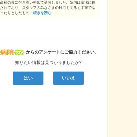
高齢の母に付き添い初めて受診しました。院内は清潔に保
たれており、スタッフのみなさまの対応も明るく丁寧でゆ
ったりとしたもの...
続きを読む
病院なび
からのアンケートにご協力ください。
知りたい情報は見つかりましたか?
はい
いいえ