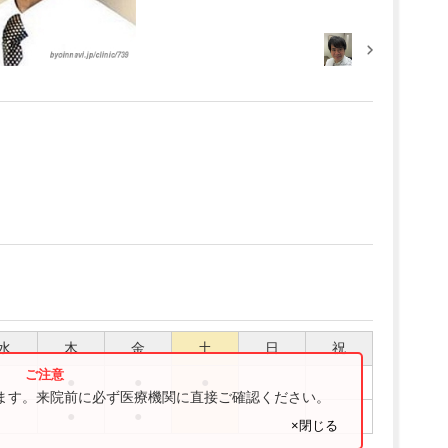
水
木
金
土
日
祝
●
●
●
ります。来院前に必ず医療機関に直接ご確認ください。
●
●
×閉じる