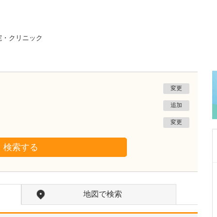
院・クリニック
変更
追加
変更
検索する
東京都中央区
日本橋人形町消化器・内視鏡クリニック
地図で検索
石岡 充彬
院長
取材記事
先生のご専門である内視鏡検査について詳しく