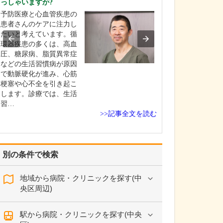
っしゃいますか?
ますね。
予防医療と心血管疾患の
患者さんに質の
患者さんのケアに注力し
を提供し、目の
たいと考えています。循
るためには、精
環器疾患の多くは、高血
検査によって正
圧、糖尿病、脂質異常症
を行うことが欠
などの生活習慣病が原因
ん。同時に、検
で動脈硬化が進み、心筋
る際の患者さん
梗塞や心不全を引き起こ
をできるだけ軽
します。診療では、生活
果をスムーズに
習…
る…
>>記事全文を読む
別の条件で検索
地域から病院・クリニックを探す(中
央区周辺)
駅から病院・クリニックを探す(中央