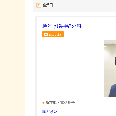
全
5
件
勝どき脳神経外科
2
口コミ
件
所在地・電話番号
勝どき駅