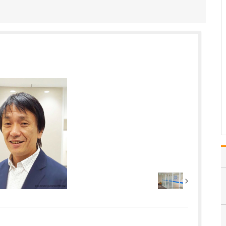
教えてください。
当院では、苦痛の少ない
内視鏡検査を安心して受
けいただくために、さま
ざまな医療設備や環境を
整えています。胃の内視
鏡検査は、カメラが高画
質で、詳細な観察や細か
な処置を行うことができ
る経口内視鏡で実施して
い…
>>記事全文を読む