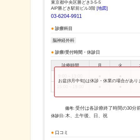
東京都中央区勝どき3-5-5
AIP勝どき駅前ビル3階
[地図]
03-6204-9911
診療科目
脳神経外科
診療/受付時間・休診日
診療時間
月
火
9:00～13:00
●
●
お盆(8月中旬)は休診・休業の場合があ
15:00～19:00
●
●
受付は各診療終了時間の30分
備考:
木、土午後、日、祝
休診日:
口コミ