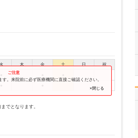
水
木
金
土
日
祝
●
●
●
ります。来院前に必ず医療機関に直接ご確認ください。
●
●
×閉じる
前までとなります。