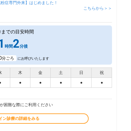
花粉症専門外来】はじめました！
こちらから＞＞
診までの目安時間
1
2
時間
分後
0
分ごろ
にお呼びいたします
水
木
金
土
日
祝
●
●
●
●
●
●
が困難な際にご利用ください
イン診療の詳細をみる