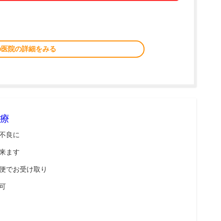
の医院の詳細をみる
療
不良に
来ます
便でお受け取り
可