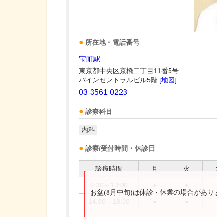
所在地・電話番号
宝町駅
東京都中央区京橋二丁目11番5号
パインセントラルビル5階
[地図]
03-3561-0223
診療科目
内科
診療/受付時間・休診日
診療時間
月
火
9:30～13:00
●
●
お盆(8月中旬)は休診・休業の場合があ
14:30～18:00
●
●