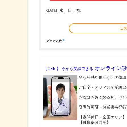
水、日、祝
休診日:
こ
※
アクセス数
オンライン診
【 24h 】 今から受診できる
急な発熱や風邪などの体調
ご自宅・オフィスで受診出
お薬はお近くの薬局、宅配
登園許可証・診断書も発行
【夜間休日・全国エリア】
【健康保険適用】