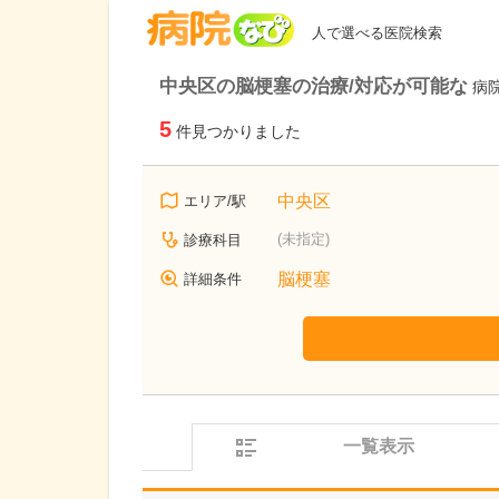
病院なび
人で選べる医院検索
中央区の脳梗塞の治療/対応が可能な
病
5
件見つかりました
中央区
エリア/駅
(未指定)
診療科目
脳梗塞
詳細条件
一覧表示