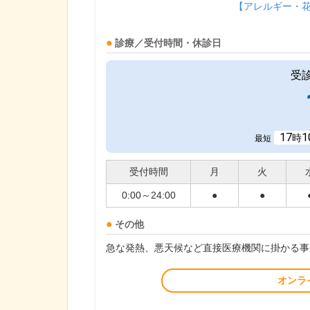
【アレルギー・
診療／受付時間・休診日
受
17
1
時
最短
受付時間
月
火
0:00～24:00
●
●
その他
急な発熱、悪天候など直接医療機関に掛かる事
オンラ