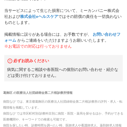
当サービスによって生じた損害について、ミーカンパニー株式会
社および
株式会社eヘルスケア
ではその賠償の責任を一切負わない
ものとします。
掲載情報に誤りがある場合には、お手数ですが、
お問い合わせフ
ォーム
からご連絡をいただけますようお願いいたします。
※お電話での対応は行っておりません
必ずお読みください
病気に関するご相談や各医院への個別のお問い合わせ・紹介な
どは受け付けておりません。
葛飾区
の
医療法人社団緑樹会第二片根診療所
情報
病院なび では、
東京都
葛飾区
の
医療法人社団緑樹会第二片根診療所
の
評判・求人・転
職
情報を掲載しています。
病院なび では市区町村別/診療科目別に病院・医院・薬局を探せるほか、予約ができる
医療機関や、キーワードでの検索も可能です。
病院を探したい時、診療時間を調べたい時、医師求人や看護師求人、薬剤師求人情報