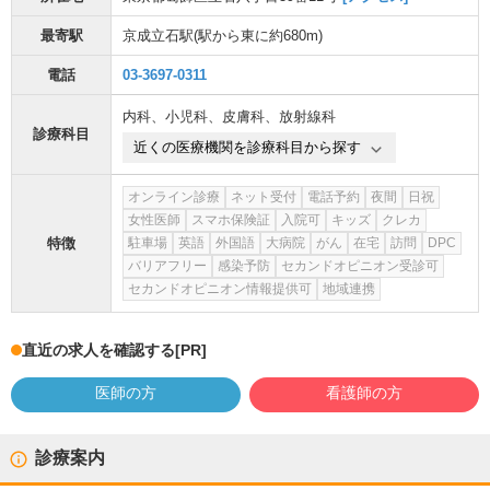
最寄駅
京成立石駅
(駅から
東に約680m
)
電話
03-3697-0311
内科
、
小児科
、
皮膚科
、
放射線科
診療科目
近くの医療機関を診療科目から探す
オンライン診療
ネット受付
電話予約
夜間
日祝
女性医師
スマホ保険証
入院可
キッズ
クレカ
特徴
駐車場
英語
外国語
大病院
がん
在宅
訪問
DPC
バリアフリー
感染予防
セカンドオピニオン受診可
セカンドオピニオン情報提供可
地域連携
直近の求人を確認する
[PR]
医師の方
看護師の方
診療案内