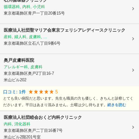
循環器科, 内科, 小児科
東京都葛飾区
青戸一丁目20番15号
医療法人社団聖マリア会東京フェリシアレディースクリニック
産科, 婦人科, 皮膚科, ...
東京都葛飾区
立石八丁目9番6号
奥戸皮膚科医院
アレルギー科, 皮膚科
東京都葛飾区
奥戸2丁目16-7
米山ビル202
5
口コミ:
1
件
とても良い病院だと思います。先生も職員の方も優しく、きちんと診察してく
ださいます。平日はあまり混みません。土曜は少し待ちます。
続きを読む
医療法人社団睦会おくど内科クリニック
内科, 消化器科
東京都葛飾区
奥戸二丁目16番7号
米山ビル2階201号室