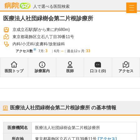
病院なび
人で選べる医院検索
医療法人社団緑樹会第二片根診療所
京成立石駅
(駅から
東に約680m
)
東京都葛飾区立石八丁目39番11号
内科
小児科
皮膚科
放射線科
※
3
--
33
アクセス数
7月
:
6月
:
過去12ヶ月:
医院トップ
診療案内
医師
口コミ(
0
)
アクセス
医療法人社団緑樹会第二片根診療所
の基本情報
医療機関名
医療法人社団緑樹会第二片根診療所
所在地
東京都葛飾区立石八丁目39番11号
[アクセス]