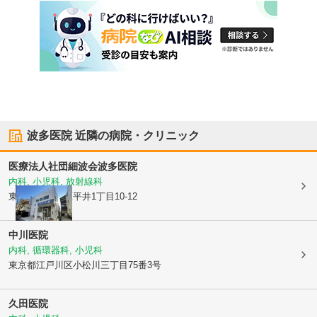
波多医院
近隣の病院・クリニック
医療法人社団細波会
波多医院
内科, 小児科, 放射線科
東京都江戸川区
平井1丁目10-12
中川医院
内科, 循環器科, 小児科
東京都江戸川区
小松川三丁目75番3号
久田医院