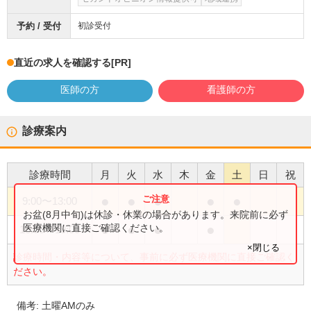
予約 / 受付
初診受付
直近の求人を確認する
[PR]
医師の方
看護師の方
診療案内
診療時間
月
火
水
木
金
土
日
祝
●
●
●
●
●
9:00
〜
13:00
お盆(8月中旬)は休診・休業の場合があります。来院前に必ず
●
●
●
●
医療機関に直接ご確認ください。
16:00
〜
19:00
×閉じる
診療時間・内容等について、事前に必ず医療機関に直接ご確認く
ださい。
備考:
土曜AMのみ