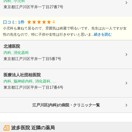
内科, 小児科
東京都江戸川区
平井一丁目27番7号
4
口コミ:
1
件
小児科も兼ねて居るので、雰囲気は綺麗で明るいです。先生はお一人ですが女
性の先生なので、特に子供や女性は行きやすいと思いま...
続きを読む
北浦医院
内科, 消化器科
東京都江戸川区
平井一丁目5番7号
医療法人社団桂医院
内科, 脳神経内科, 消化器科, ...
東京都江戸川区
平井一丁目17番4号
江戸川区(内科)の病院・クリニック一覧
波多医院
近隣の薬局