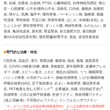
群
結核
虫垂炎
白血病
PTSD
心臓神経症
自律神経失調症
狭心
症・心筋梗塞
心不全/慢性心不全
花粉症
口内炎
扁桃炎
副鼻腔
炎
肺がん
気胸
脳卒中
慢性疼痛
パーキンソン病
脳梗塞
脂漏
性湿疹
帯状疱疹
手足口病
突発性発疹
はしか
水疱瘡(水痘)
お
たふくかぜ
脊柱管狭窄症
ぎっくり腰
神経性疼痛
ものもらい
尿
道炎
亀頭包皮炎
尿失禁
腎盂腎炎
前立腺肥大症
過活動膀
胱/UUI(切迫性尿失禁)
慢性腎臓病/腎不全
貧血
逆流性食道炎
専門的な治療・特色
C型肝炎
高血圧
漢方
禁煙治療
糖尿病
喘息
痛風
脂質異常
症
COVID-19検査/治療
腰痛
骨粗鬆症
更年期障害
皮膚科アレル
ギー
白癬
エピペン処方
ニキビ
物忘れ/認知症
うつ
睡眠障害
パニック障害
小児科アレルギー
便秘/排便障害
いびき/睡眠時無
呼吸症候群(SAS)
舌下免疫療法
めまい
味覚障害
咽頭異常感
※
※
症
PET検査を含む人間ドック
企業健診
頭痛
ED(勃起不全)
排尿障害
小児の定期予防接種
肝炎ワクチン
肺炎球菌ワクチン
(成人/高齢者)
子宮頸がんワクチン
インフルエンザワクチン
「※」がつく項目は自由診療(保険適用外)、または治療内容や適用制限