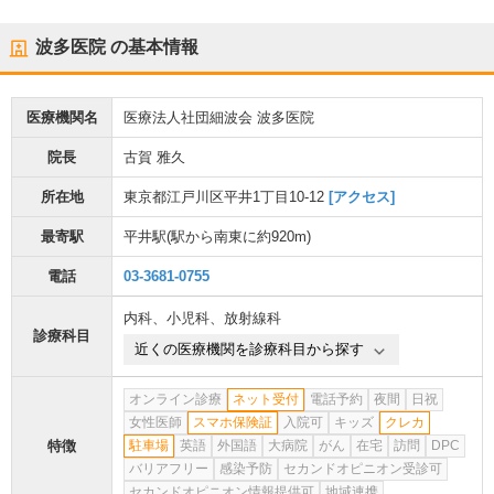
波多医院
の基本情報
医療機関名
医療法人社団細波会 波多医院
院長
古賀 雅久
所在地
東京都江戸川区平井1丁目10-12
[アクセス]
最寄駅
平井駅
(駅から
南東に約920m
)
電話
03-3681-0755
内科
、
小児科
、
放射線科
診療科目
近くの医療機関を診療科目から探す
オンライン診療
ネット受付
電話予約
夜間
日祝
女性医師
スマホ保険証
入院可
キッズ
クレカ
特徴
駐車場
英語
外国語
大病院
がん
在宅
訪問
DPC
バリアフリー
感染予防
セカンドオピニオン受診可
セカンドオピニオン情報提供可
地域連携