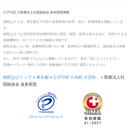
江戸川区
の
医療法人社団細波会 波多医院
情報
病院なび では、
東京都
江戸川区
の
波多医院
の
評判・求人・転職
情報を掲載していま
す。
病院なび では市区町村別/診療科目別に病院・医院・薬局を探せるほか、予約ができる
医療機関や、キーワードでの検索も可能です。
病院を探したい時、診療時間を調べたい時、医師求人や看護師求人、薬剤師求人情報
を知りたい時に便利です。
また、役立つ医療コラムなども掲載していますので、是非ご覧になってください。
関連キーワード:
内科 / 小児科 / 放射線科 / 江戸川区 / 医院 / かかりつけ
病院なびトップ
>
東京都
>
江戸川区
>
内科
小児科
... >
医療法人社
団細波会 波多医院
プライバシーマークについて