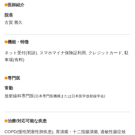
医師紹介
院長
古賀 雅久
機能・特徴
ネット受付(初診)
スマホマイナ保険証利用
クレジットカード
駐
車場(有料)
専門医
常勤
放射線科専門医
(日本専門医機構または日本医学放射線学会)
治療/対応可能な疾患
COPD(慢性閉塞性肺疾患)
胃潰瘍・十二指腸潰瘍
過敏性腸症候