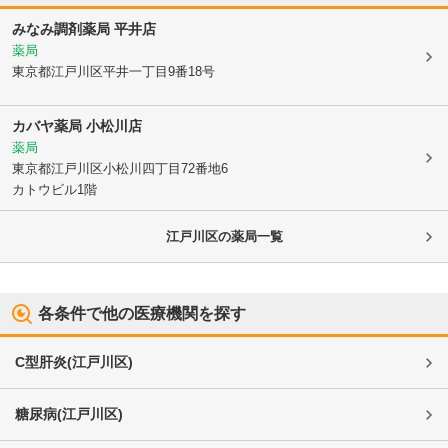
みなみ調剤薬局 平井店
薬局
東京都江戸川区
平井一丁目9番18号
カバヤ薬局 小松川店
薬局
東京都江戸川区
小松川四丁目72番地6
カトウビル1階
江戸川区
の薬局一覧
各条件で他の医療機関を探す
C型肝炎
(
江戸川区
)
糖尿病
(
江戸川区
)