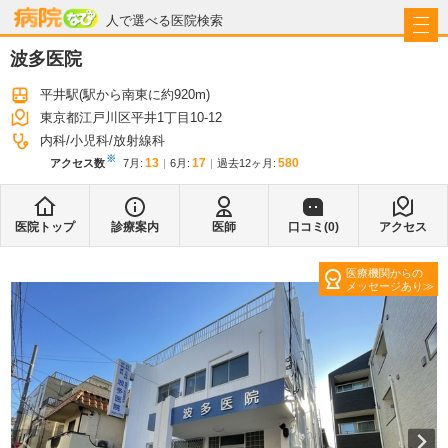
病院なび
人で選べる医院検索
波多医院
平井駅
(駅から
南東に約920m
)
東京都江戸川区平井1丁目10-12
内科
小児科
放射線科
※
13
17
580
アクセス数
7月
:
6月
:
過去12ヶ月:
医院トップ
診療案内
医師
口コミ(
0
)
アクセス
医療機関からの
メッセージあり