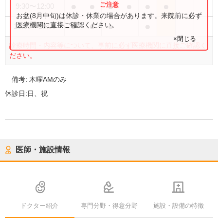
●
●
●
●
●
●
9:30
〜
12:00
お盆(8月中旬)は休診・休業の場合があります。来院前に必ず
●
●
●
●
医療機関に直接ご確認ください。
15:30
〜
18:00
×閉じる
診療時間・内容等について、事前に必ず医療機関に直接ご確認く
ださい。
備考:
木曜AMのみ
休診日:
日、祝
医師・施設情報
ドクター紹介
専門分野・得意分野
施設・設備の特徴