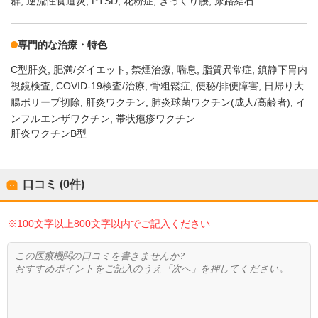
群
逆流性食道炎
PTSD
花粉症
ぎっくり腰
尿路結石
専門的な治療・特色
C型肝炎
肥満/ダイエット
禁煙治療
喘息
脂質異常症
鎮静下胃内
視鏡検査
COVID-19検査/治療
骨粗鬆症
便秘/排便障害
日帰り大
腸ポリープ切除
肝炎ワクチン
肺炎球菌ワクチン(成人/高齢者)
イ
ンフルエンザワクチン
帯状疱疹ワクチン
肝炎ワクチンB型
口コミ (0件)
※100文字以上800文字以内でご記入ください