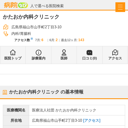
病院なび
人で選べる医院検索
かたおか内科クリニック
広島県福山市山手町2丁目3-10
内科
胃腸科
※
6
2
143
アクセス数
7月
:
6月
:
過去12ヶ月:
医院トップ
診療案内
医師
口コミ(
0
)
アクセス
かたおか内科クリニック
の基本情報
医療機関名
医療法人社団 かたおか内科クリニック
所在地
広島県福山市山手町2丁目3-10
[アクセス]