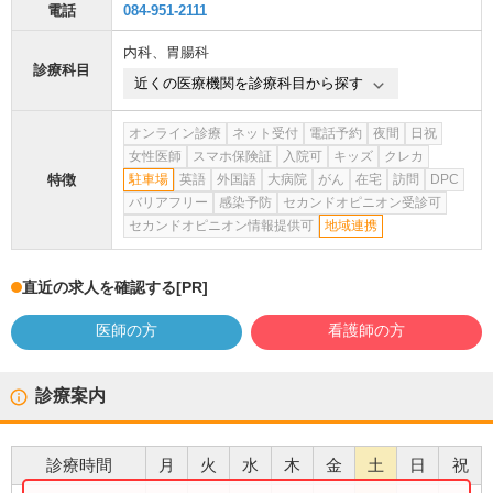
電話
084-951-2111
内科
、
胃腸科
診療科目
近くの医療機関を診療科目から探す
オンライン診療
ネット受付
電話予約
夜間
日祝
女性医師
スマホ保険証
入院可
キッズ
クレカ
特徴
駐車場
英語
外国語
大病院
がん
在宅
訪問
DPC
バリアフリー
感染予防
セカンドオピニオン受診可
セカンドオピニオン情報提供可
地域連携
直近の求人を確認する
[PR]
医師の方
看護師の方
診療案内
診療時間
月
火
水
木
金
土
日
祝