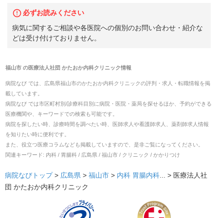
必ずお読みください
病気に関するご相談や各医院への個別のお問い合わせ・紹介な
どは受け付けておりません。
福山市
の
医療法人社団 かたおか内科クリニック
情報
病院なび では、
広島県
福山市
の
かたおか内科クリニック
の
評判・求人・転職
情報を掲
載しています。
病院なび では市区町村別/診療科目別に病院・医院・薬局を探せるほか、予約ができる
医療機関や、キーワードでの検索も可能です。
病院を探したい時、診療時間を調べたい時、医師求人や看護師求人、薬剤師求人情報
を知りたい時に便利です。
また、役立つ医療コラムなども掲載していますので、是非ご覧になってください。
関連キーワード:
内科 / 胃腸科 / 広島県 / 福山市 / クリニック / かかりつけ
病院なびトップ
>
広島県
>
福山市
>
内科
胃腸内科
... >
医療法人社
団 かたおか内科クリニック