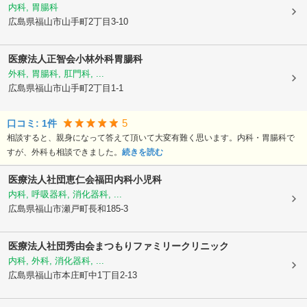
内科, 胃腸科
広島県福山市
山手町2丁目3-10
医療法人正智会
小林外科胃腸科
外科, 胃腸科, 肛門科, ...
広島県福山市
山手町2丁目1-1
5
口コミ:
1
件
相談すると、親身になって答えて頂いて大変有難く思います。内科・胃腸科で
すが、外科も相談できました。
続きを読む
医療法人社団恵仁会
福田内科小児科
内科, 呼吸器科, 消化器科, ...
広島県福山市
瀬戸町長和185-3
医療法人社団秀由会
まつもりファミリークリニック
内科, 外科, 消化器科, ...
広島県福山市
本庄町中1丁目2-13