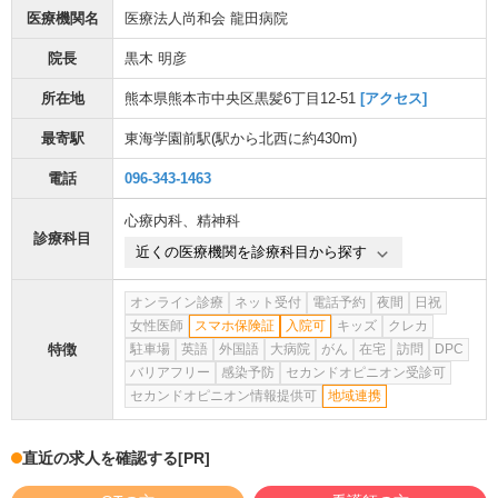
医療機関名
医療法人尚和会 龍田病院
院長
黒木 明彦
所在地
熊本県熊本市中央区黒髪6丁目12-51
[アクセス]
最寄駅
東海学園前駅
(駅から
北西に約430m
)
電話
096-343-1463
心療内科
、
精神科
診療科目
近くの医療機関を診療科目から探す
オンライン診療
ネット受付
電話予約
夜間
日祝
女性医師
スマホ保険証
入院可
キッズ
クレカ
特徴
駐車場
英語
外国語
大病院
がん
在宅
訪問
DPC
バリアフリー
感染予防
セカンドオピニオン受診可
セカンドオピニオン情報提供可
地域連携
直近の求人を確認する
[PR]