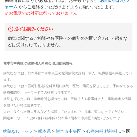
掲載情報に誤りがある場合には、お手数ですが、
お問い合わせフ
ォーム
からご連絡をいただけますようお願いいたします。
※お電話での対応は行っておりません
必ずお読みください
病気に関するご相談や各医院への個別のお問い合わせ・紹介な
どは受け付けておりません。
熊本市中央区
の
医療法人尚和会 龍田病院
情報
病院なび では、
熊本県
熊本市中央区
の
龍田病院
の
評判・求人・転職
情報を掲載してい
ます。
病院なび では市区町村別/診療科目別に病院・医院・薬局を探せるほか、予約ができる
医療機関や、キーワードでの検索も可能です。
病院を探したい時、診療時間を調べたい時、医師求人や看護師求人、薬剤師求人情報
を知りたい時に便利です。
また、役立つ医療コラムなども掲載していますので、是非ご覧になってください。
関連キーワード:
心療内科 / 精神科 / 熊本県 / 熊本市中央区 / 病院 / かかりつけ
病院なびトップ
>
熊本県
>
熊本市中央区
>
心療内科
精神科
... >
医