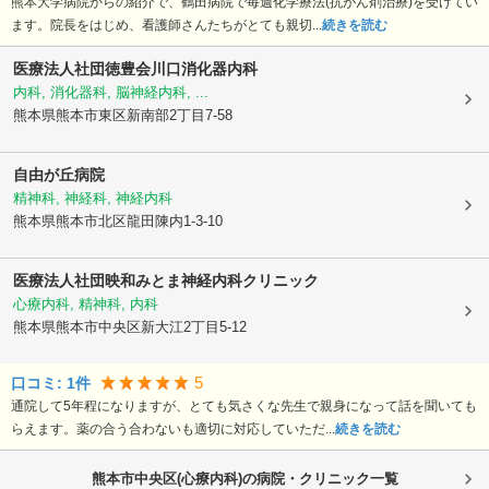
熊本大学病院からの紹介で、鶴田病院で毎週化学療法(抗がん剤治療)を受けてい
ます。院長をはじめ、看護師さんたちがとても親切...
続きを読む
医療法人社団徳豊会川口消化器内科
内科, 消化器科, 脳神経内科, ...
熊本県熊本市東区
新南部2丁目7-58
自由が丘病院
精神科, 神経科, 神経内科
熊本県熊本市北区
龍田陳内1-3-10
医療法人社団映和
みとま神経内科クリニック
心療内科, 精神科, 内科
熊本県熊本市中央区
新大江2丁目5-12
5
口コミ:
1
件
通院して5年程になりますが、とても気さくな先生で親身になって話を聞いても
らえます。薬の合う合わないも適切に対応していただ...
続きを読む
熊本市中央区(心療内科)の病院・クリニック一覧