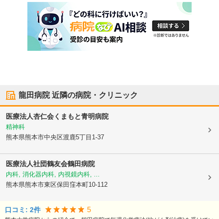
龍田病院
近隣の病院・クリニック
医療法人杏仁会
くまもと青明病院
精神科
熊本県熊本市中央区
渡鹿5丁目1-37
医療法人社団鶴友会
鶴田病院
内科, 消化器内科, 内視鏡内科, ...
熊本県熊本市東区
保田窪本町10-112
5
口コミ:
2
件