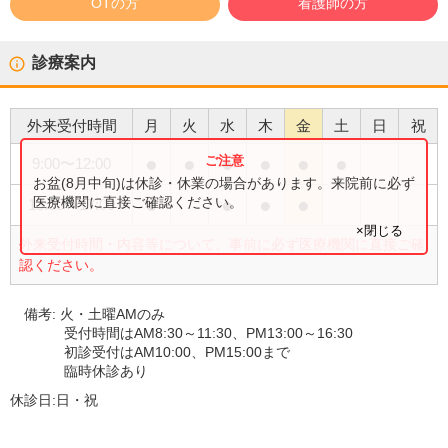
OTの方
看護師の方
診療案内
外来受付時間
月
火
水
木
金
土
日
祝
●
●
●
●
●
●
9:00
〜
12:00
お盆(8月中旬)は休診・休業の場合があります。来院前に必ず
●
●
●
●
医療機関に直接ご確認ください。
13:00
〜
17:00
×閉じる
外来受付時間・内容等について、事前に必ず医療機関に直接ご確
認ください。
備考:
火・土曜AMのみ
受付時間はAM8:30～11:30、PM13:00～16:30
初診受付はAM10:00、PM15:00まで
臨時休診あり
休診日:
日・祝