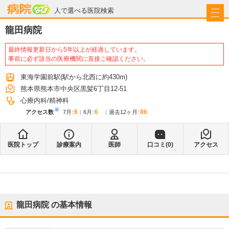
病院なび
人で選べる医院検索
龍田病院
最終情報更新日から5年以上が経過しています。
事前に必ず該当の医療機関に直接ご確認ください。
東海学園前駅
(駅から
北西に約430m
)
熊本県熊本市中央区黒髪6丁目12-51
心療内科
精神科
※
6
6
86
アクセス数
7月
:
6月
:
過去12ヶ月:
医院トップ
診療案内
医師
口コミ(
0
)
アクセス
龍田病院
の基本情報