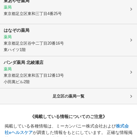
東あやせ薬局
薬局
東京都足立区
東和三丁目4番25号
はなぞの薬局
薬局
東京都足立区
谷中二丁目20番16号
東ハイツ1階
パンダ薬局 北綾瀬店
薬局
東京都足立区
東和五丁目12番13号
小田萬ビル2階
足立区
の薬局一覧
《掲載している情報についてのご注意》
掲載している各種情報は、ミーカンパニー株式会社および
株式会
社eヘルスケア
が調査した情報をもとにしています。 正確な情報掲