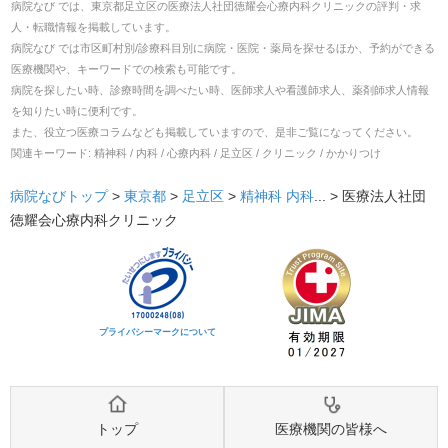
病院なび では、
東京都
足立区
の
医療法人社団徳耀会心療内科クリニック
の
評判・求
人・転職
情報を掲載しています。
病院なび では市区町村別/診療科目別に病院・医院・薬局を探せるほか、予約ができる
医療機関や、キーワードでの検索も可能です。
病院を探したい時、診療時間を調べたい時、医師求人や看護師求人、薬剤師求人情報
を知りたい時に便利です。
また、役立つ医療コラムなども掲載していますので、是非ご覧になってください。
関連キーワード:
精神科 / 内科 / 心療内科 / 足立区 / クリニック / かかりつけ
病院なびトップ
>
東京都
>
足立区
>
精神科
内科
... >
医療法人社団
徳耀会心療内科クリニック
プライバシーマークについて
トップ
医療機関の皆様へ