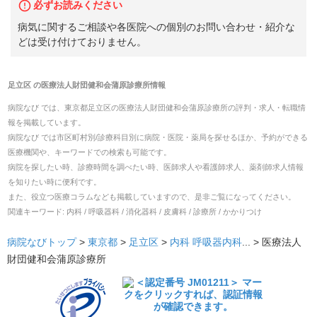
必ずお読みください
病気に関するご相談や各医院への個別のお問い合わせ・紹介な
どは受け付けておりません。
足立区
の
医療法人財団健和会蒲原診療所
情報
病院なび では、
東京都
足立区
の
医療法人財団健和会蒲原診療所
の
評判・求人・転職
情
報を掲載しています。
病院なび では市区町村別/診療科目別に病院・医院・薬局を探せるほか、予約ができる
医療機関や、キーワードでの検索も可能です。
病院を探したい時、診療時間を調べたい時、医師求人や看護師求人、薬剤師求人情報
を知りたい時に便利です。
また、役立つ医療コラムなども掲載していますので、是非ご覧になってください。
関連キーワード:
内科 / 呼吸器科 / 消化器科 / 皮膚科 / 診療所 / かかりつけ
病院なびトップ
>
東京都
>
足立区
>
内科
呼吸器内科
... >
医療法人
財団健和会蒲原診療所