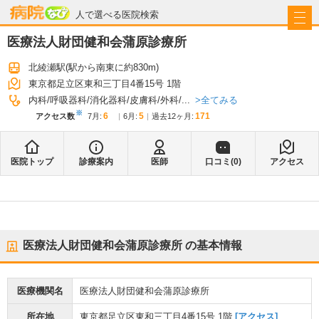
病院なび
人で選べる医院検索
医療法人財団健和会蒲原診療所
北綾瀬駅
(駅から
南東に約830m
)
東京都足立区東和三丁目4番15号 1階
全てみる
内科
呼吸器科
消化器科
皮膚科
外科
...
※
6
5
171
アクセス数
7月
:
6月
:
過去12ヶ月:
医院トップ
診療案内
医師
口コミ(
0
)
アクセス
医療法人財団健和会蒲原診療所
の基本情報
医療機関名
医療法人財団健和会蒲原診療所
所在地
東京都足立区東和三丁目4番15号 1階
[アクセス]