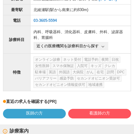
最寄駅
北綾瀬駅
(駅から
南東に約830m
)
電話
03-3605-5594
内科
、
呼吸器科
、
消化器科
、
皮膚科
、
外科
、
泌尿器
科
、
胃腸科
診療科目
近くの医療機関を診療科目から探す
オンライン診療
ネット受付
電話予約
夜間
日祝
女性医師
スマホ保険証
入院可
キッズ
クレカ
特徴
駐車場
英語
外国語
大病院
がん
在宅
訪問
DPC
バリアフリー
感染予防
セカンドオピニオン受診可
セカンドオピニオン情報提供可
地域連携
直近の求人を確認する
[PR]
医師の方
看護師の方
診療案内