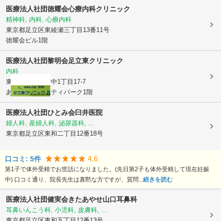
医療法人社団徳耀会心療内科クリニック
精神科, 内科, 心療内科
東京都足立区
東綾瀬三丁目13番11号
徳耀会ビル1階
医療法人社団黎明会
足立東クリニック
内科
東京都足立区
谷中1丁目17-7
あやせコミュニティパーク1階
医療法人社団ひとみ会臼井医院
婦人科, 産婦人科, 泌尿器科, ...
東京都足立区
東和二丁目12番18号
4.6
口コミ:
5
件
第1子で体外受精でお世話になりました。(先日第2子も体外受精して現在妊娠
中) 口コミ通り、院長先生は寡黙な方ですが、質問...
続きを読む
医療法人社団健実会きたあやせ山口耳鼻科
耳鼻いんこう科, 小児科, 皮膚科, ...
東京都足立区
東和五丁目12番13号