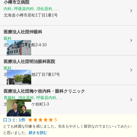
小樽市立病院
内科, 呼吸器内科, 消化器科, ...
北海道小樽市
若松1丁目1番1号
医療法人社団
仲眼科
眼科
北海道小樽市
入船2-4-10
医療法人社団明治眼科医院
眼科
北海道小樽市
稲穂2丁目7番17号
医療法人社団
梅ケ枝内科・眼科クリニック
胃腸科, 消化器科, 呼吸器内科, ...
北海道小樽市
梅ケ枝町1-3
5
口コミ:
1
件
とても綺麗な印象を感じました。先生もやさしく親切なのでまたいってみたい
と思いました。
続きを読む