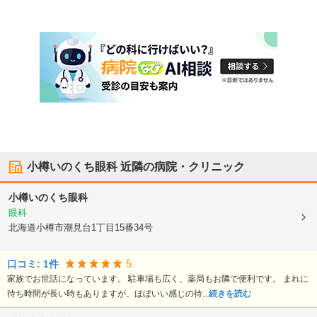
小樽いのくち眼科
近隣の病院・クリニック
小樽いのくち眼科
眼科
北海道小樽市
潮見台1丁目15番34号
5
口コミ:
1
件
家族でお世話になっています。 駐車場も広く、薬局もお隣で便利です。 まれに
待ち時間が長い時もありますが、ほぼいい感じの待...
続きを読む