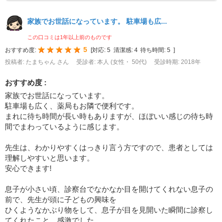
家族でお世話になっています。 駐車場も広...
この口コミは1年以上前のものです
5
おすすめ度:
[
対応:
5
清潔感:
4
待ち時間:
5
]
投稿者: たまちゃん さん
受診者: 本人 (女性・ 50代)
受診時期: 2018年
おすすめ度 :
家族でお世話になっています。
駐車場も広く、薬局もお隣で便利です。
まれに待ち時間が長い時もありますが、ほぼいい感じの待ち時
間でまわっているように感じます。
先生は、わかりやすくはっきり言う方ですので、患者としては
理解しやすいと思います。
安心できます!
息子が小さい頃、診察台でなかなか目を開けてくれない息子の
前で、先生が頭に子どもの興味を
ひくようなかぶり物をして、息子が目を見開いた瞬間に診察し
てくれたこと、感激でした。