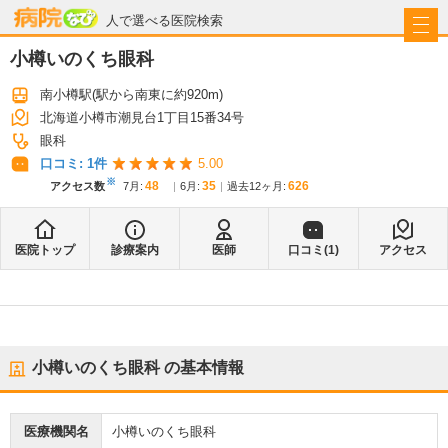
病院なび
人で選べる医院検索
小樽いのくち眼科
南小樽駅
(駅から
南東に約920m
)
北海道小樽市潮見台1丁目15番34号
眼科
口コミ:
1
件
5.00
※
48
35
626
アクセス数
7月
:
6月
:
過去12ヶ月:
医院トップ
診療案内
医師
口コミ(
1
)
アクセス
小樽いのくち眼科
の基本情報
医療機関名
小樽いのくち眼科