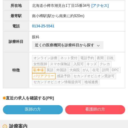
所在地
北海道小樽市潮見台1丁目15番34号
[アクセス]
最寄駅
南小樽駅
(駅から
南東に約920m
)
電話
0134-25-5541
眼科
診療科目
近くの医療機関を診療科目から探す
オンライン診療
ネット受付
電話予約
夜間
日祝
女性医師
スマホ保険証
入院可
キッズ
クレカ
特徴
駐車場
英語
外国語
大病院
がん
在宅
訪問
DPC
バリアフリー
感染予防
セカンドオピニオン受診可
セカンドオピニオン情報提供可
地域連携
直近の求人を確認する
[PR]
医師の方
看護師の方
診療案内