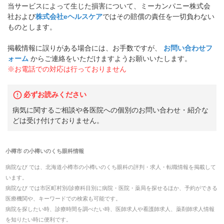
当サービスによって生じた損害について、ミーカンパニー株式会
社および
株式会社eヘルスケア
ではその賠償の責任を一切負わない
ものとします。
掲載情報に誤りがある場合には、お手数ですが、
お問い合わせフ
ォーム
からご連絡をいただけますようお願いいたします。
※お電話での対応は行っておりません
必ずお読みください
病気に関するご相談や各医院への個別のお問い合わせ・紹介な
どは受け付けておりません。
小樽市
の
小樽いのくち眼科
情報
病院なび では、
北海道
小樽市
の
小樽いのくち眼科
の
評判・求人・転職
情報を掲載して
います。
病院なび では市区町村別/診療科目別に病院・医院・薬局を探せるほか、予約ができる
医療機関や、キーワードでの検索も可能です。
病院を探したい時、診療時間を調べたい時、医師求人や看護師求人、薬剤師求人情報
を知りたい時に便利です。