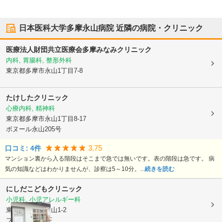
日本医科大学多摩永山病院
近隣の病院・クリニック
医療法人財団共立医療会
多摩みなみクリニック
内科, 胃腸科, 整形外科
東京都多摩市
永山1丁目7-8
たけしたクリニック
心療内科, 精神科
東京都多摩市
永山1丁目8-17
ボヌール永山205号
3.75
口コミ:
4
件
マンション裏から入る階段はそこまで急では無いです。表の階段は急です。 病
気の知識などはわかりませんが、診察は5～10分。...
続きを読む
にしだこどもクリニック
小児科, 小児アレルギー科
東京都多摩市
永山1-2
フローラ永山1F