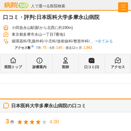
病院なび
人で選べる医院検索
口コミ・評判:
日本医科大学多摩永山病院
小田急永山駅
(駅から
北西に約190m
)
東京都多摩市永山一丁目7番地1
全てみる
循環器科
乳腺外科
小児科
放射線科
整形外科
...
※
75
140
1,981
アクセス数
7月
:
6月
:
過去12ヶ月:
医院トップ
診療案内
医師
口コミ(
3
)
アクセス
日本医科大学多摩永山病院
の口コミ
3
4.00
件