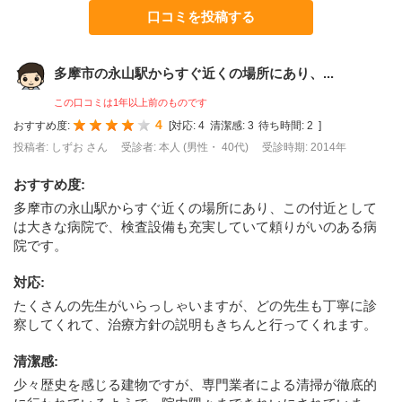
口コミを投稿する
多摩市の永山駅からすぐ近くの場所にあり、...
この口コミは1年以上前のものです
4
おすすめ度:
[
対応:
4
清潔感:
3
待ち時間:
2
]
投稿者: しずお さん
受診者: 本人 (男性・ 40代)
受診時期: 2014年
おすすめ度
:
多摩市の永山駅からすぐ近くの場所にあり、この付近として
は大きな病院で、検査設備も充実していて頼りがいのある病
院です。
対応
:
たくさんの先生がいらっしゃいますが、どの先生も丁寧に診
察してくれて、治療方針の説明もきちんと行ってくれます。
清潔感
:
少々歴史を感じる建物ですが、専門業者による清掃が徹底的