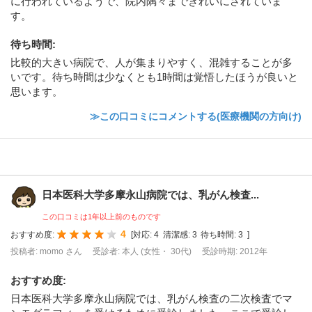
に行われているようで、院内隅々まできれいにされていま
す。
待ち時間
:
比較的大きい病院で、人が集まりやすく、混雑することが多
いです。待ち時間は少なくとも1時間は覚悟したほうが良いと
思います。
≫この口コミにコメントする(医療機関の方向け)
日本医科大学多摩永山病院では、乳がん検査...
この口コミは1年以上前のものです
4
おすすめ度:
[
対応:
4
清潔感:
3
待ち時間:
3
]
投稿者: momo さん
受診者: 本人 (女性・ 30代)
受診時期: 2012年
おすすめ度
:
日本医科大学多摩永山病院では、乳がん検査の二次検査でマ