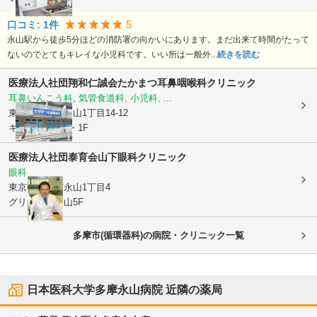
5
口コミ:
1
件
永山駅から徒歩5分ほどの消防署の向かいにあります。まだ出来て時間がたって
ないのでとてもキレイな小児科です。いい所は一般外...
続きを読む
医療法人社団翔和仁誠会
たかまつ耳鼻咽喉科クリニック
耳鼻いんこう科, 気管食道科, 小児科, ...
東京都多摩市
永山1丁目14-12
キャスケード1・1F
医療法人社団泰育会
山下眼科クリニック
眼科
東京都多摩市
永山1丁目4
グリナード永山5F
多摩市(循環器科)の病院・クリニック一覧
日本医科大学多摩永山病院
近隣の薬局