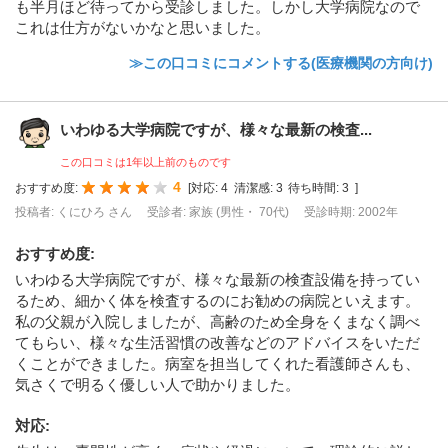
も半月ほど待ってから受診しました。しかし大学病院なので
これは仕方がないかなと思いました。
≫この口コミにコメントする(医療機関の方向け)
いわゆる大学病院ですが、様々な最新の検査...
この口コミは1年以上前のものです
4
おすすめ度:
[
対応:
4
清潔感:
3
待ち時間:
3
]
投稿者: くにひろ さん
受診者: 家族 (男性・ 70代)
受診時期: 2002年
おすすめ度
:
いわゆる大学病院ですが、様々な最新の検査設備を持ってい
るため、細かく体を検査するのにお勧めの病院といえます。
私の父親が入院しましたが、高齢のため全身をくまなく調べ
てもらい、様々な生活習慣の改善などのアドバイスをいただ
くことができました。病室を担当してくれた看護師さんも、
気さくで明るく優しい人で助かりました。
対応
: