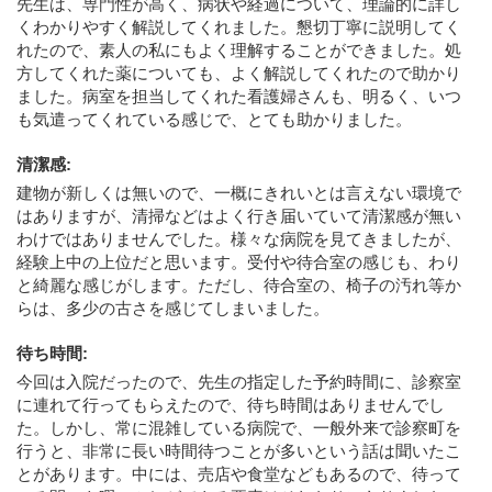
先生は、専門性が高く、病状や経過について、理論的に詳し
くわかりやすく解説してくれました。懇切丁寧に説明してく
れたので、素人の私にもよく理解することができました。処
方してくれた薬についても、よく解説してくれたので助かり
ました。病室を担当してくれた看護婦さんも、明るく、いつ
も気遣ってくれている感じで、とても助かりました。
清潔感
:
建物が新しくは無いので、一概にきれいとは言えない環境で
はありますが、清掃などはよく行き届いていて清潔感が無い
わけではありませんでした。様々な病院を見てきましたが、
経験上中の上位だと思います。受付や待合室の感じも、わり
と綺麗な感じがします。ただし、待合室の、椅子の汚れ等か
らは、多少の古さを感じてしまいました。
待ち時間
:
今回は入院だったので、先生の指定した予約時間に、診察室
に連れて行ってもらえたので、待ち時間はありませんでし
た。しかし、常に混雑している病院で、一般外来で診察町を
行うと、非常に長い時間待つことが多いという話は聞いたこ
とがあります。中には、売店や食堂などもあるので、待って