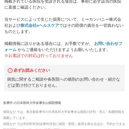
掲載されている医院を受診される場合は、事前に必ず該当の医院
に直接ご確認ください。
当サービスによって生じた損害について、ミーカンパニー株式会
社および
株式会社eヘルスケア
ではその賠償の責任を一切負わない
ものとします。
掲載情報に誤りがある場合には、お手数ですが、
お問い合わせフ
ォーム
からご連絡をいただけますようお願いいたします。
※お電話での対応は行っておりません
必ずお読みください
病気に関するご相談や各医院への個別のお問い合わせ・紹介な
どは受け付けておりません。
多摩市
の
日本医科大学多摩永山病院
情報
病院なび では、
東京都
多摩市
の
日本医科大学多摩永山病院
の
評判・求人・転職
情報を
掲載しています。
病院なび では市区町村別/診療科目別に病院・医院・薬局を探せるほか、予約ができる