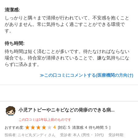
清潔感
:
しっかりと隅々まで清掃が行われていて、不安感を抱くこと
がありません。常に気持ちよく過ごすことができる環境で
す。
待ち時間
:
待ち時間は短く済むことが多いです。待たなければならない
場合でも、待合室が清掃されていることで、嫌な気持ちにな
らずに済みます。
≫この口コミにコメントする(医療機関の方向け)
小児アトピーやニキビなどの発疹のできる病...
この口コミは1年以上前のものです
4
おすすめ度:
[
対応:
5
清潔感:
4
待ち時間:
5
]
投稿者: ニキビ丸ダンディ さん
受診者: 本人 (男性・ 10代)
受診時期: