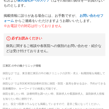
社および
株式会社eヘルスケア
ではその賠償の責任を一切負わない
ものとします。
掲載情報に誤りがある場合には、お手数ですが、
お問い合わせフ
ォーム
からご連絡をいただけますようお願いいたします。
※お電話での対応は行っておりません
必ずお読みください
病気に関するご相談や各医院への個別のお問い合わせ・紹介な
どは受け付けておりません。
江東区
の
中の橋クリニック
情報
病院なび では、
東京都
江東区
の
中の橋クリニック
の
評判・求人・転職
情報を掲載して
います。
病院なび では市区町村別/診療科目別に病院・医院・薬局を探せるほか、予約ができる
医療機関や、キーワードでの検索も可能です。
病院を探したい時、診療時間を調べたい時、医師求人や看護師求人、薬剤師求人情報
を知りたい時に便利です。
また、役立つ医療コラムなども掲載していますので、是非ご覧になってください。