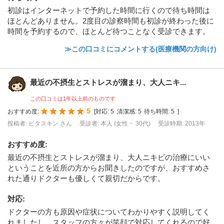
初診はインターネットで予約した時間に行くので待ち時間は
ほとんどありません。2度目の診察時間も初診が終わった後に
時間を予約するので、ほとんど待つことなく受診できます。
≫この口コミにコメントする(医療機関の方向け)
最近の不摂生とストレスが溜まり、大人ニキ...
この口コミは1年以上前のものです
5
おすすめ度:
[
対応:
5
清潔感:
5
待ち時間:
5
]
投稿者: ピタスキン さん
受診者: 本人 (女性・ 30代)
受診時期: 2013年
おすすめ度
:
最近の不摂生とストレスが溜まり、大人ニキビの治療にいい
ということを近所の方からお聞きしたのですが、おすすめさ
れた通りドクターも優しくて親切だからです。
対応
:
ドクターの方も原因や症状についてわかりやすく説明してく
れましたし、スタッフの方々が笑顔で対応してくれるので好