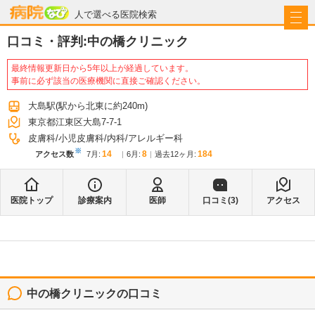
病院なび
人で選べる医院検索
口コミ・評判:
中の橋クリニック
最終情報更新日から5年以上が経過しています。
事前に必ず該当の医療機関に直接ご確認ください。
大島駅
(駅から
北東に約240m
)
東京都江東区大島7-7-1
皮膚科
小児皮膚科
内科
アレルギー科
※
14
8
184
アクセス数
7月
:
6月
:
過去12ヶ月:
医院トップ
診療案内
医師
口コミ(
3
)
アクセス
中の橋クリニック
の口コミ