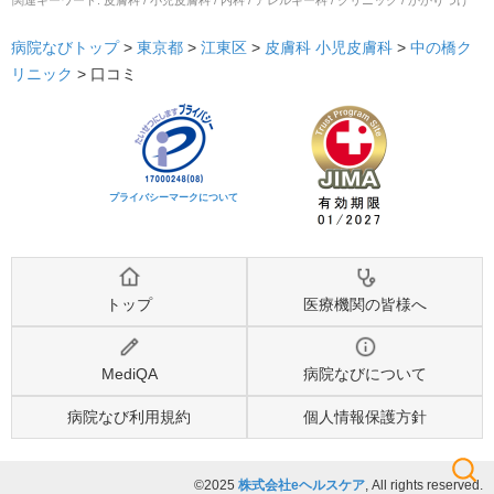
関連キーワード:
皮膚科 / 小児皮膚科 / 内科 / アレルギー科 / クリニック / かかりつけ
病院なびトップ
>
東京都
>
江東区
>
皮膚科
小児皮膚科
>
中の橋ク
リニック
>
口コミ
プライバシーマークについて
トップ
医療機関の皆様へ
MediQA
病院なびについて
病院なび利用規約
個人情報保護方針
©2025
株式会社eヘルスケア
, All rights reserved.
検索